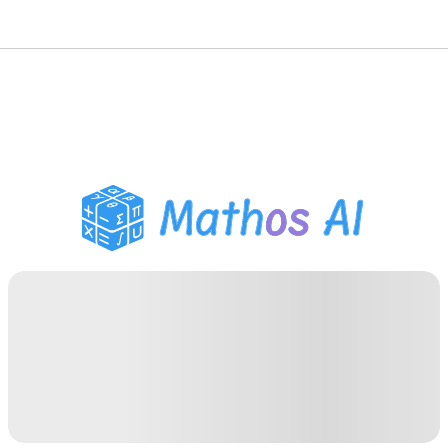
Розв'язувач з
математики
AI-репетитор
Помічник з домашнім
завданням PDF
Інструменти навчання