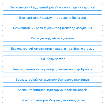
Безкоштовний щоденний розв'язувач складних відсотків
Безкоштовний калькулятор закону Дальтона
Безкоштовний розв'язувач коефіцієнта демпфування
Калькулятор днів між датами
Безкоштовний калькулятор ланцюгів постійного струму
DCF Калькулятор
Безкоштовний калькулятор довжини хвилі де Бройля
Безкоштовний калькулятор безповоротних втрат
Увійдіть
Безкоштовний калькулятор консолідації боргів
тут!
имка:
Безкоштовний розв'язувач довжини Дебая