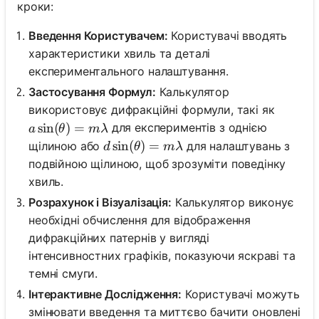
кроки:
Введення Користувачем:
Користувачі вводять
характеристики хвиль та деталі
експериментального налаштування.
Застосування Формул:
Калькулятор
використовує дифракційні формули, такі як
a \sin(\theta) = m \lambda
sin
(
)
=
для експериментів з однією
a
θ
mλ
d \sin(\theta) = m \lambda
sin
(
)
=
щілиною або
для налаштувань з
d
θ
mλ
подвійною щілиною, щоб зрозуміти поведінку
хвиль.
Розрахунок і Візуалізація:
Калькулятор виконує
необхідні обчислення для відображення
дифракційних патернів у вигляді
інтенсивностних графіків, показуючи яскраві та
темні смуги.
Інтерактивне Дослідження:
Користувачі можуть
змінювати введення та миттєво бачити оновлені