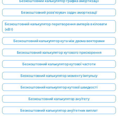
Безкоштовний калькулятор графіка амортизації
Безкоштовний розв'язувач задач амортизації
Поки
Безкоштовний калькулятор перетворення амперів в кіловати
немає
(кВт)
питань
Безкоштовний калькулятор кута між двома векторами
Задайте
своє
Безкоштовний калькулятор кутового прискорення
перше
питання
Безкоштовний калькулятор кутової частоти
Безкоштовний калькулятор моменту імпульсу
Безкоштовний калькулятор кутової швидкості
Безкоштовний калькулятор ануїтету
Безкоштовний калькулятор ануїтетних виплат