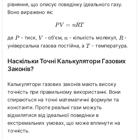
рівняння, що описує поведінку ідеального газу.
Воно виражено як:
=
PV = nRT
P
V
n
RT
P
V
n
R
де
- тиск,
- об'єм,
- кількість молекул,
-
P
V
n
R
T
універсальна газова постійна, а
- температура.
T
Наскільки Точні Калькулятори Газових
Законів?
Калькулятори газових законів мають високу
точність при правильному використанні. Вони
спираються на точні математичні формули та
константи. Проте реальні гази можуть
відхилятися від ідеальної поведінки в
екстремальних умовах, що може вплинути на
точність.