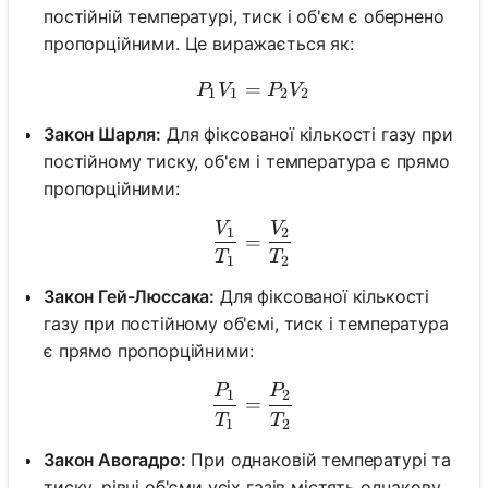
постійній температурі, тиск і об'єм є обернено
пропорційними. Це виражається як:
=
P_1V_1 = P_2V_2
P
V
P
V
1
1
2
2
Закон Шарля:
Для фіксованої кількості газу при
постійному тиску, об'єм і температура є прямо
пропорційними:
V
V
\frac{V_1}{T_1} = \fra
1
2
=
T
T
1
2
Закон Гей-Люссака:
Для фіксованої кількості
газу при постійному об'ємі, тиск і температура
є прямо пропорційними:
P
P
\frac{P_1}{T_1} = \fra
1
2
=
T
T
1
2
Закон Авогадро:
При однаковій температурі та
тиску, рівні об'єми усіх газів містять однакову