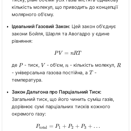
кількість молекул, що приводить до концепції
молярного об'єму.
Ідеальний Газовий Закон:
Цей закон об'єднує
закони Бойля, Шарля та Авогадро у єдине
рівняння:
=
PV = nRT
P
V
n
RT
P
V
n
R
де
- тиск,
- об'єм,
- кількість молекул,
P
V
n
R
T
- універсальна газова постійна, а
-
T
температура.
Закон Дальтона про Парціальний Тиск:
Загальний тиск, що його чинить суміш газів,
дорівнює сумі парціальних тисків кожного
окремого газу:
=
+
P_{\text{total}} = P_1 +
+
+
…
P
P
P
P
total
1
2
3