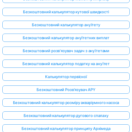
Безкоштовний калькулятор кутової швидкості
Поки
Безкоштовний калькулятор ануїтету
немає
Безкоштовний калькулятор ануїтетних виплат
питань
Задайте
Безкоштовний розв'язувач задач з ануїтетами
своє
перше
Безкоштовний калькулятор податку на ануїтет
питання
Калькулятор первісної
Безкоштовний Розв'язувач APY
Безкоштовний калькулятор розміру акваріумного насоса
Безкоштовний калькулятор дугового спалаху
Безкоштовний калькулятор принципу Архімеда