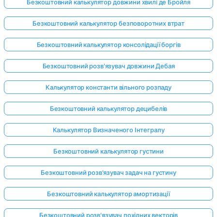
Безкоштовний калькулятор довжини хвилі де Бройля
Безкоштовний калькулятор безповоротних втрат
Безкоштовний калькулятор консолідації боргів
Безкоштовний розв'язувач довжини Дебая
Калькулятор константи вільного розпаду
Безкоштовний калькулятор децибелів
Калькулятор Визначеного Інтегралу
Безкоштовний калькулятор густини
Безкоштовний розв'язувач задач на густину
Увійдіть
Безкоштовний калькулятор амортизації
тут!
имка:
Безкоштовний розв'язувач похідних векторів