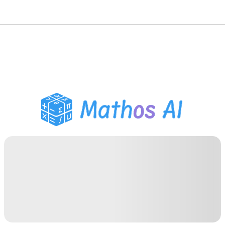
Розв'язувач з
математики
AI-репетитор
Помічник з домашнім
завданням PDF
Інструменти навчання