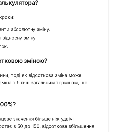
калькулятора?
кроки:
айти абсолютну зміну.
 відносну зміну.
ток.
сотковою зміною?
ни, тоді як відсоткова зміна може
 зміна є більш загальним терміном, що
 100%?
цеве значення більше ніж удвічі
стає з 50 до 150, відсоткове збільшення