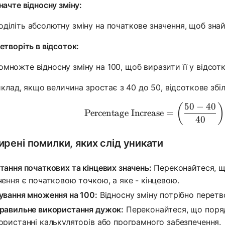
начте відносну зміну:
оділіть абсолютну зміну на початкове значення, щоб знай
етворіть в відсоток:
омножте відносну зміну на 100, щоб виразити її у відсотк
клад, якщо величина зростає з 40 до 50, відсоткове збі
50
−
40
\text{Per
(
)
Percentage Increase
=
40
рені помилки, яких слід уникати
тання початкових та кінцевих значень:
Переконайтеся, що
чення є початковою точкою, а яке - кінцевою.
ування множення на 100:
Відносну зміну потрібно перетв
равильне використання дужок:
Переконайтеся, що поряд
ористанні калькуляторів або програмного забезпечення.