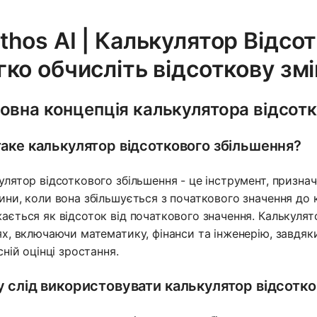
thos AI | Калькулятор Відсо
гко обчисліть відсоткову змі
овна концепція калькулятора відсотк
аке калькулятор відсоткового збільшення?
улятор відсоткового збільшення - це інструмент, призна
ини, коли вона збільшується з початкового значення до к
ається як відсоток від початкового значення. Калькуля
ях, включаючи математику, фінанси та інженерію, завдяки
сній оцінці зростання.
 слід використовувати калькулятор відсотко