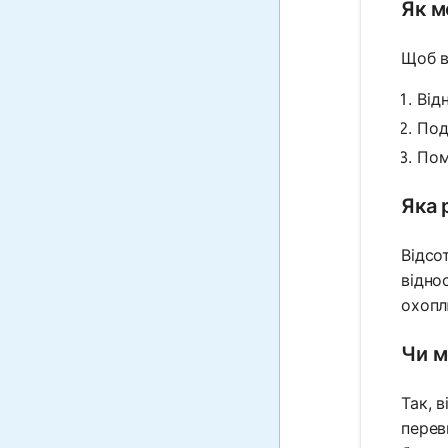
Як м
Щоб в
Від
Под
Пом
Яка 
Відсо
відно
охоплю
Чи м
Так, 
перев