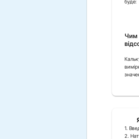
буде:
Чим 
відс
Кальк
вимір
значе
1. Вв
2. На