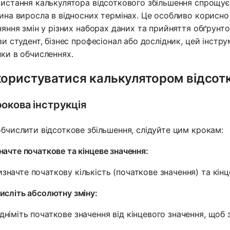
истання калькулятора відсоткового збільшення спрощує 
ина виросла в відносних термінах. Це особливо корисно 
няння змін у різних наборах даних та прийняття обґрунто
ви студент, бізнес професіонал або дослідник, цей інст
ки в обчисленнях.
користуватися калькулятором відсот
окова інструкція
бчислити відсоткове збільшення, слідуйте цим крокам:
начте початкове та кінцеве значення:
изначте початкову кількість (початкове значення) та кінце
исліть абсолютну зміну:
ідніміть початкове значення від кінцевого значення, щоб 