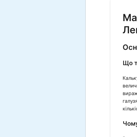
Ma
Ле
Осн
Що т
Кальк
велич
вираж
галуз
кількі
Чому