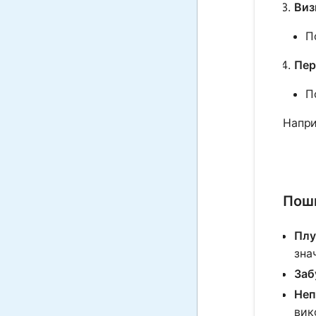
Виз
П
Пер
П
Напри
Поши
Плу
зна
Заб
Неп
вик