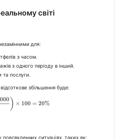
еальному світі
 незамінними для:
тфелів з часом.
жів з одного періоду в інший.
 та послуги.
 відсоткове збільшення буде:
000
centage Increase} = \left(\frac{600,000 - 500,000}{50
)
×
100
=
20%
у повсякденних ситуаціях, таких як: