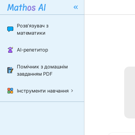
Розв'язувач з
математики
AI-репетитор
Помічник з домашнім
завданням PDF
Інструменти навчання