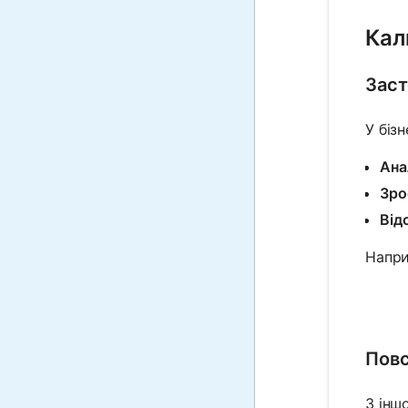
Кал
Заст
У біз
Ана
Зро
Від
Напри
Повс
З інш