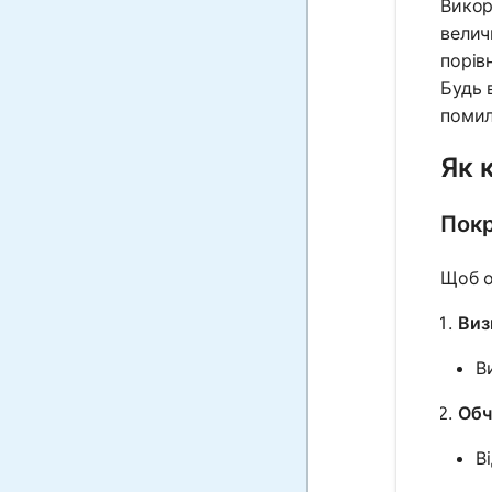
Викор
велич
порів
Будь 
помил
Як 
Покр
Щоб о
Виз
В
Обч
В