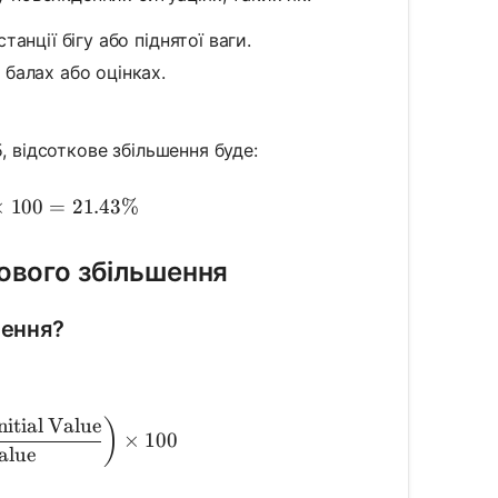
анції бігу або піднятої ваги.
балах або оцінках.
, відсоткове збільшення буде:
centage Increase} = \left(\frac{85 - 70}{70}\right) \t
×
100
=
21.43%
кового збільшення
шення?
nitial Value
entage Increase} = \left(\frac{\text{Final Value} - \te
)
×
100
Value