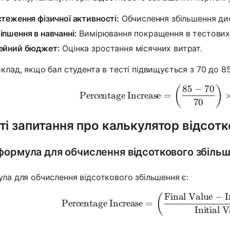
стеження фізичної активності:
Обчислення збільшення дист
іпшення в навчанні:
Вимірювання покращення в тестових 
ейний бюджет:
Оцінка зростання місячних витрат.
клад, якщо бал студента в тесті підвищується з 70 до 85
85
−
70
\text{Per
(
)
Percentage Increase
=
70
ті запитання про калькулятор відсот
формула для обчислення відсоткового збіль
ла для обчислення відсоткового збільшення є:
Final Value
−
I
\text{Perc
(
Percentage Increase
=
Initial 