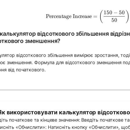
150
−
50
\text{Per
(
)
Percentage Increase
=
50
калькулятор відсоткового збільшення відрізн
откового зменшення?
улятор відсоткового збільшення вимірює зростання, тод
ює зменшення. Формула для відсоткового зменшення поді
ння від початкового.
Як використовувати калькулятор відсотковог
едіть початкове та кінцеве значення: Введіть початкове т
тисніть «Обчислити»: Натисніть кнопку «Обчислити», щоб