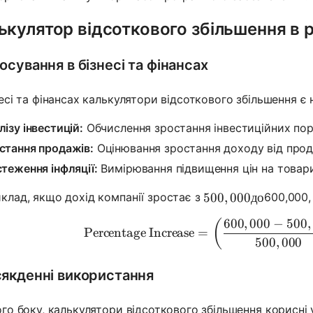
ькулятор відсоткового збільшення в р
осування в бізнесі та фінансах
несі та фінансах калькулятори відсоткового збільшення є
лізу інвестицій:
Обчислення зростання інвестиційних пор
стання продажів:
Оцінювання зростання доходу від прода
стеження інфляції:
Вимірювання підвищення цін на товари
клад, якщо дохід компанії зростає з
600,000,
500,000 до
500
,
000
до
600
,
000
−
500
,
\text{Per
(
Percentage Increase
=
500
,
000
якденні використання
ого боку, калькулятори відсоткового збільшення корисні 