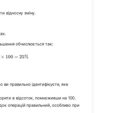
ти відносну зміну.
ах.
льшення обчислюється так:
centage Increase} = \left(\frac{50 - 40}{40}\right) \t
×
100
=
25%
 ви правильно ідентифікуєте, яке
орити в відсоток, помноживши на 100.
ок операцій правильний, особливо при