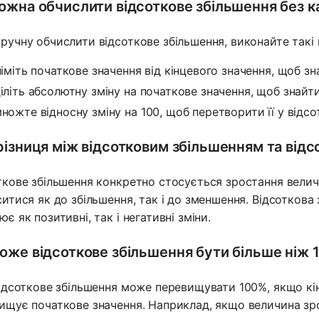
ожна обчислити відсоткове збільшення без 
ручну обчислити відсоткове збільшення, виконайте такі 
німіть початкове значення від кінцевого значення, щоб зн
іліть абсолютну зміну на початкове значення, щоб знайти
ножте відносну зміну на 100, щоб перетворити її у відсо
різниця між відсотковим збільшенням та від
ткове збільшення конкретно стосується зростання величи
ситися як до збільшення, так і до зменшення. Відсоткова
є як позитивні, так і негативні зміни.
оже відсоткове збільшення бути більше ніж
відсоткове збільшення може перевищувати 100%, якщо кін
ищує початкове значення. Наприклад, якщо величина зро