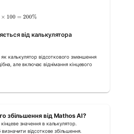
centage Increase} = \left(\frac{150 - 50}{50}\right) 
×
100
=
200%
яється від калькулятора
і як калькулятор відсоткового зменшення
бна, але включає віднімання кінцевого
о збільшення від Mathos AI?
а кінцеве значення в калькулятор.
 визначити відсоткове збільшення.