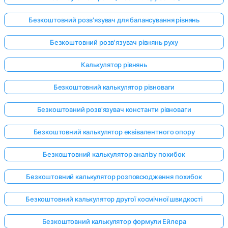
Безкоштовний розв'язувач для балансування рівнянь
Безкоштовний розв'язувач рівнянь руху
Калькулятор рівнянь
Безкоштовний калькулятор рівноваги
Безкоштовний розв'язувач константи рівноваги
Безкоштовний калькулятор еквівалентного опору
Безкоштовний калькулятор аналізу похибок
Безкоштовний калькулятор розповсюдження похибок
Безкоштовний калькулятор другої космічної швидкості
Безкоштовний калькулятор формули Ейлера