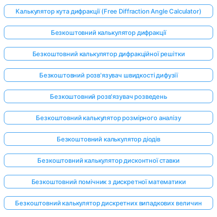
Калькулятор кута дифракції (Free Diffraction Angle Calculator)
Безкоштовний калькулятор дифракції
Безкоштовний калькулятор дифракційної решітки
Безкоштовний розв'язувач швидкості дифузії
Безкоштовний розв'язувач розведень
Безкоштовний калькулятор розмірного аналізу
Безкоштовний калькулятор діодів
Безкоштовний калькулятор дисконтної ставки
Безкоштовний помічник з дискретної математики
Безкоштовний калькулятор дискретних випадкових величин