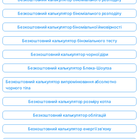
Безкоштовний калькулятор біноміального розподілу
Безкоштовний калькулятор біноміальної ймовірності
Безкоштовний калькулятор біноміального тесту
Безкоштовний калькулятор чорної діри
Безкоштовний калькулятор Блека-Шоулза
Безкоштовний калькулятор випромінювання абсолютно
чорного тіла
Безкоштовний калькулятор розміру котла
Безкоштовний калькулятор облігацій
Безкоштовний калькулятор енергії зв'язку