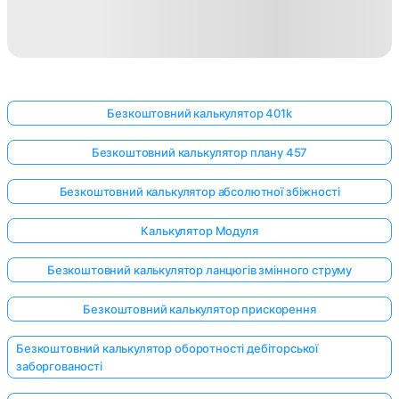
Безкоштовний калькулятор 401k
Безкоштовний калькулятор плану 457
Безкоштовний калькулятор абсолютної збіжності
Калькулятор Модуля
Безкоштовний калькулятор ланцюгів змінного струму
Безкоштовний калькулятор прискорення
Безкоштовний калькулятор оборотності дебіторської
заборгованості