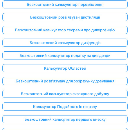
Безкоштовний калькулятор переміщення
Безкоштовний розв'язувач дистиляції
Безкоштовний калькулятор теореми про дивергенцію
Безкоштовний калькулятор дивідендів
Безкоштовний калькулятор податку на дивіденди
Калькулятор Областей
Безкоштовний розв'язувач для розрахунку дозування
Безкоштовний калькулятор скалярного добутку
Калькулятор Подвійного Інтегралу
Безкоштовний калькулятор першого внеску