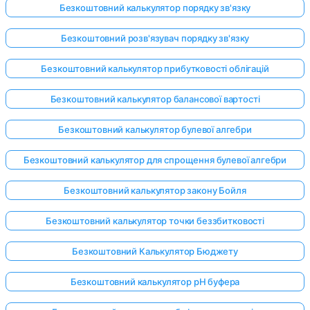
Безкоштовний калькулятор порядку зв'язку
Безкоштовний розв'язувач порядку зв'язку
Безкоштовний калькулятор прибутковості облігацій
Безкоштовний калькулятор балансової вартості
Безкоштовний калькулятор булевої алгебри
Безкоштовний калькулятор для спрощення булевої алгебри
Безкоштовний калькулятор закону Бойля
Безкоштовний калькулятор точки беззбитковості
Безкоштовний Калькулятор Бюджету
Безкоштовний калькулятор pH буфера