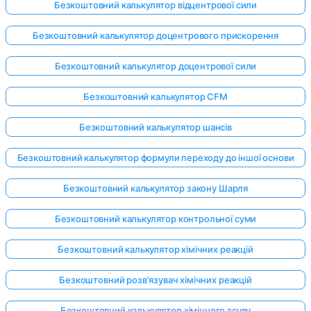
Безкоштовний калькулятор відцентрової сили
Безкоштовний калькулятор доцентрового прискорення
Безкоштовний калькулятор доцентрової сили
Безкоштовний калькулятор CFM
Безкоштовний калькулятор шансів
Безкоштовний калькулятор формули переходу до іншої основи
Безкоштовний калькулятор закону Шарля
Безкоштовний калькулятор контрольної суми
Безкоштовний калькулятор хімічних реакцій
Безкоштовний розв'язувач хімічних реакцій
Безкоштовний калькулятор хімічного зсуву