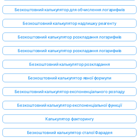
Безкоштовний калькулятор для обчислення логарифмів
Безкоштовний калькулятор надлишку реагенту
Безкоштовний калькулятор розкладання логарифмів
Безкоштовний калькулятор розкладання логарифмів
Безкоштовний калькулятор розкладання
Безкоштовний калькулятор явної формули
Безкоштовний калькулятор експоненціального розпаду
Безкоштовний калькулятор експоненціальної функції
Калькулятор факторингу
Безкоштовний калькулятор сталої Фарадея