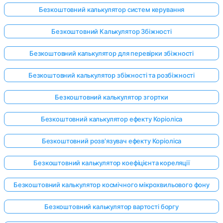
Безкоштовний калькулятор систем керування
Безкоштовний Калькулятор Збіжності
Поки
немає
Безкоштовний калькулятор для перевірки збіжності
питань
Безкоштовний калькулятор збіжності та розбіжності
Задайте
своє
Безкоштовний калькулятор згортки
перше
питання
Безкоштовний калькулятор ефекту Коріоліса
Безкоштовний розв'язувач ефекту Коріоліса
Безкоштовний калькулятор коефіцієнта кореляції
Безкоштовний калькулятор космічного мікрохвильового фону
Безкоштовний калькулятор вартості боргу