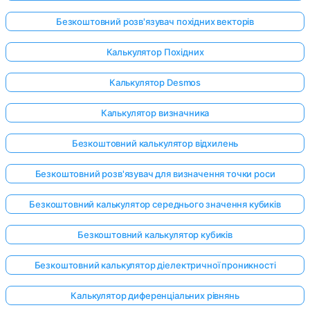
Безкоштовний розв'язувач похідних векторів
Калькулятор Похідних
Калькулятор Desmos
Калькулятор визначника
Безкоштовний калькулятор відхилень
Безкоштовний розв'язувач для визначення точки роси
Безкоштовний калькулятор середнього значення кубиків
Безкоштовний калькулятор кубиків
Безкоштовний калькулятор діелектричної проникності
Калькулятор диференціальних рівнянь