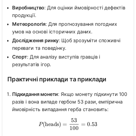
Виробництво
: Для оцінки ймовірності дефектів
продукції.
Метеорологія
: Для прогнозування погодних
умов на основі історичних даних.
Дослідження ринку
: Щоб зрозуміти споживчі
переваги та поведінку.
Спорт
: Для аналізу виступів гравців і
результатів ігор.
Практичні приклади та приклади
Підкидання монети
: Якщо монету підкинути 100
разів і вона випаде гербом 53 рази, емпірична
ймовірність випадання герба становить:
53
P(\text{heads}) = \frac{5
(
heads
)
=
=
0.53
P
100