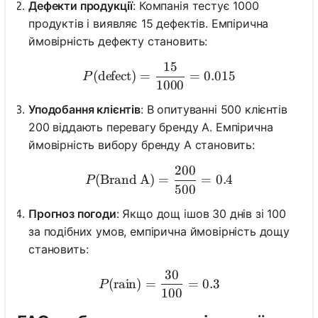
Дефекти продукції
: Компанія тестує 1000
продуктів і виявляє 15 дефектів. Емпірична
ймовірність дефекту становить:
15
P(\text{defect}) = \frac{
(
defect
)
=
=
0.015
P
1000
Уподобання клієнтів
: В опитуванні 500 клієнтів
200 віддають перевагу бренду A. Емпірична
ймовірність вибору бренду A становить:
200
P(\text{Brand A}) = \fra
(
Brand A
)
=
=
0.4
P
500
Прогноз погоди
: Якщо дощ ішов 30 днів зі 100
за подібних умов, емпірична ймовірність дощу
становить:
30
P(\text{rain}) = \frac{30
(
rain
)
=
=
0.3
P
100