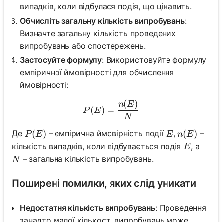
випадків, коли відбулася подія, що цікавить.
Обчисліть загальну кількість випробувань
:
Визначте загальну кількість проведених
випробувань або спостережень.
Застосуйте формулу
: Використовуйте формулу
емпіричної ймовірності для обчислення
ймовірності:
(
)
P(E) = \frac{n(E)}{N}
n
E
(
)
=
P
E
N
P(E)
(
)
E
n(E)
(
)
Де
– емпірична ймовірність події
,
–
P
E
E
n
E
E
кількість випадків, коли відбувається подія
, а
E
N
– загальна кількість випробувань.
N
Поширені помилки, яких слід уникати
Недостатня кількість випробувань
: Проведення
занадто малої кількості випробувань може