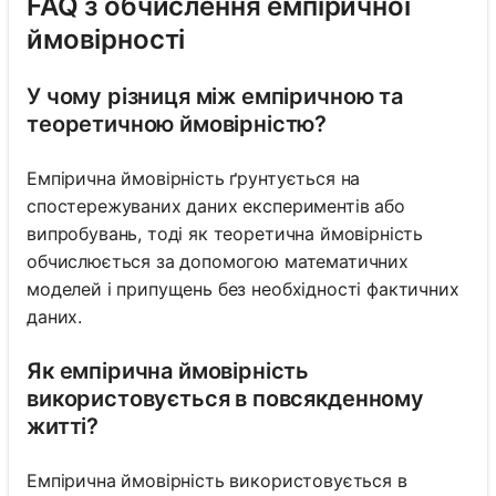
FAQ з обчислення емпіричної
ймовірності
У чому різниця між емпіричною та
теоретичною ймовірністю?
Емпірична ймовірність ґрунтується на
спостережуваних даних експериментів або
випробувань, тоді як теоретична ймовірність
обчислюється за допомогою математичних
моделей і припущень без необхідності фактичних
даних.
Як емпірична ймовірність
використовується в повсякденному
житті?
Емпірична ймовірність використовується в