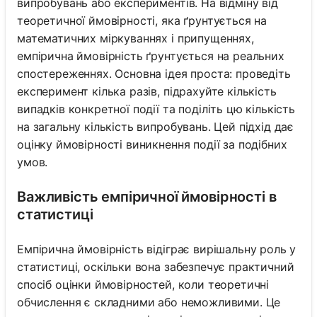
випробувань або експериментів. На відміну від
теоретичної ймовірності, яка ґрунтується на
математичних міркуваннях і припущеннях,
емпірична ймовірність ґрунтується на реальних
спостереженнях. Основна ідея проста: проведіть
експеримент кілька разів, підрахуйте кількість
випадків конкретної події та поділіть цю кількість
на загальну кількість випробувань. Цей підхід дає
оцінку ймовірності виникнення події за подібних
умов.
Важливість емпіричної ймовірності в
статистиці
Емпірична ймовірність відіграє вирішальну роль у
статистиці, оскільки вона забезпечує практичний
спосіб оцінки ймовірностей, коли теоретичні
обчислення є складними або неможливими. Це