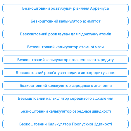
Безкоштовний розв'язувач рівняння Арреніуса
Безкоштовний калькулятор асимптот
Поки
немає
Безкоштовний розв'язувач для підрахунку атомів
питань
Безкоштовний калькулятор атомної маси
Задайте
своє
Безкоштовний калькулятор погашення автокредиту
перше
питання
Безкоштовний розв'язувач задач з автокредитування
Безкоштовний калькулятор середнього значення
Безкоштовний калькулятор середнього відхилення
Безкоштовний калькулятор середньої швидкості
Безкоштовний Калькулятор Пропускної Здатності