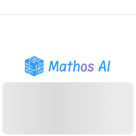
Розв'язувач з
математики
AI-репетитор
Помічник з домашнім
завданням PDF
Інструменти навчання