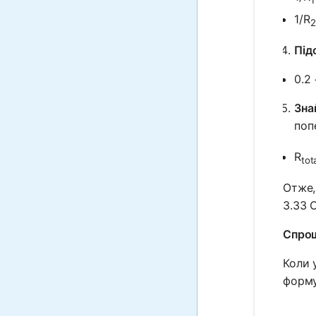
1/R
2
Під
0.2 
Зна
поп
R
tot
Отже,
3.33 
Спрощ
Коли 
форму