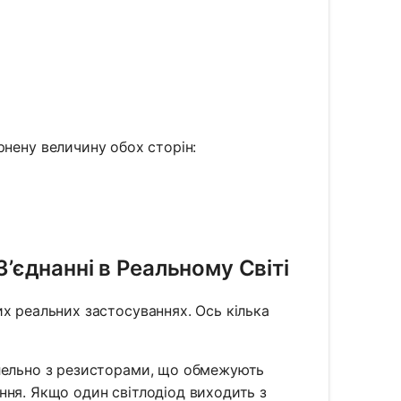
R_{total}} = \frac{3}{6}
R_{total}} = \frac{1}{2}
ернену величину обох сторін:
’єднанні в Реальному Світі
х реальних застосуваннях. Ось кілька
алельно з резисторами, що обмежують
ення. Якщо один світлодіод виходить з