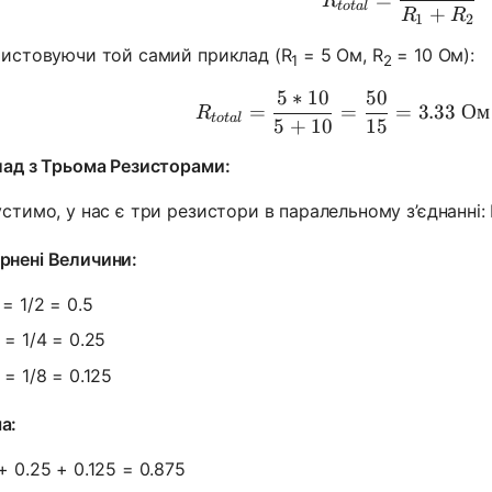
R
t
o
t
a
l
+
R
R
1
2
истовуючи той самий приклад (R
= 5 Ом, R
= 10 Ом):
1
2
5
∗
10
50
R_{total}
=
=
=
3.33
Ом
R
t
o
t
a
l
5
+
10
15
ад з Трьома Резисторами:
стимо, у нас є три резистори в паралельному з’єднанні: 
рнені Величини:
= 1/2 = 0.5
= 1/4 = 0.25
= 1/8 = 0.125
а:
+ 0.25 + 0.125 = 0.875