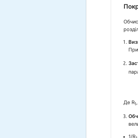
Покр
Обчис
розді
Виз
При
Зас
пар
Де R
1
Обч
вел
1/R
1