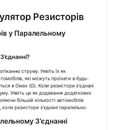
улятор Резисторів
ів у Паралельному
З’єднанні?
тіканню струму. Уявіть їх як
омобілів, які можуть проїхати в будь-
ться в Омах (Ω). Коли резистори з'єднані
уму. Уявіть це як додавання додаткових
ляючи більшій кількості автомобілів
, коли резистори з'єднані паралельно.
лельному З’єднанні