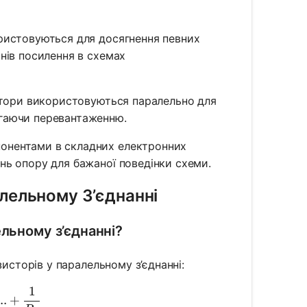
ристовуються для досягнення певних
внів посилення в схемах
стори використовуються паралельно для
ігаючи перевантаженню.
онентами в складних електронних
нь опору для бажаної поведінки схеми.
лельному З’єднанні
льному з’єднанні?
зисторів у паралельному з’єднанні:
1
R_{total}} = \frac{1}{R_1} + \frac{1}{R_2} + \frac
..
+