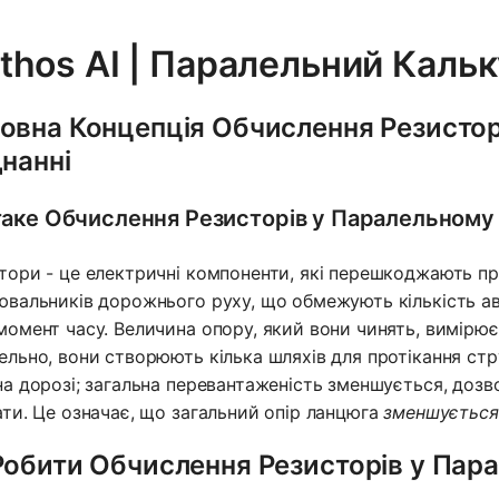
thos AI | Паралельний Кальк
овна Концепція Обчислення Резистор
днанні
аке Обчислення Резисторів у Паралельному 
тори - це електричні компоненти, які перешкоджають про
ювальників дорожнього руху, що обмежують кількість авт
момент часу. Величина опору, який вони чинять, вимірює
ельно, вони створюють кілька шляхів для протікання стр
на дорозі; загальна перевантаженість зменшується, дозво
ати. Це означає, що загальний опір ланцюга
зменшується
Робити Обчислення Резисторів у Пара