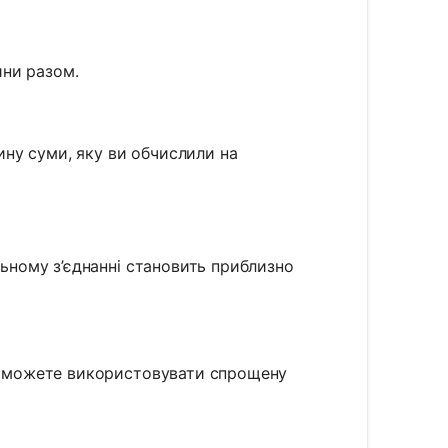
ини разом.
ину суми, яку ви обчислили на
льному з’єднанні становить приблизно
ви можете використовувати спрощену
 = \frac{R_1 * R_2}{R_1 + R_2}