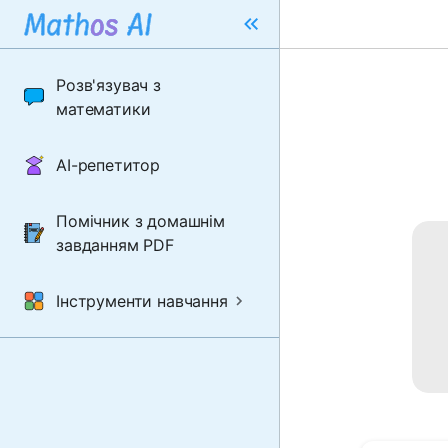
Розв'язувач з
математики
AI-репетитор
Помічник з домашнім
завданням PDF
Інструменти навчання