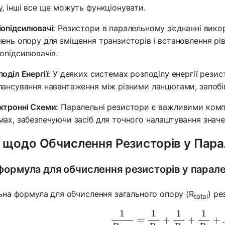
у, інші все ще можуть функціонувати.
іопідсилювачі:
Резистори в паралельному з’єднанні вико
чень опору для зміщення транзисторів і встановлення рі
іопідсилювачів.
оділ Енергії:
У деяких системах розподілу енергії рези
лансування навантаження між різними ланцюгами, запоб
ктронні Схеми:
Паралельні резистори є важливими комп
мах, забезпечуючи засіб для точного налаштування значе
 щодо Обчислення Резисторів у Пара
формула для обчислення резисторів у парале
ьна формула для обчислення загального опору (R
) ре
total
1
1
1
1
\frac{1}{
=
+
+
+
.