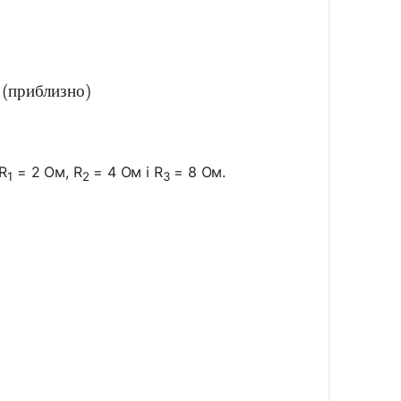
 = \frac{5 * 10}{5 + 10} = \frac{50}{15} = 3.33 \te
(
приблизно
)
R
= 2 Ом, R
= 4 Ом і R
= 8 Ом.
1
2
3