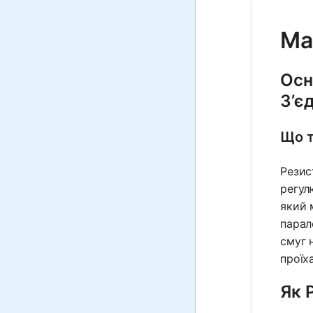
Ma
Осн
З’є
Що т
Резис
регул
який 
парал
смуг 
проїх
Як 