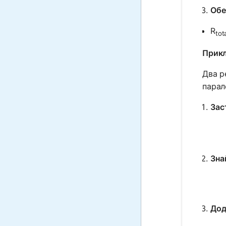
Обе
R
tot
Прикл
Два р
парал
Зас
Зна
Дод