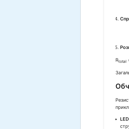
Спр
Роз
R
total
Загал
Обч
Резис
прикл
LED
стр