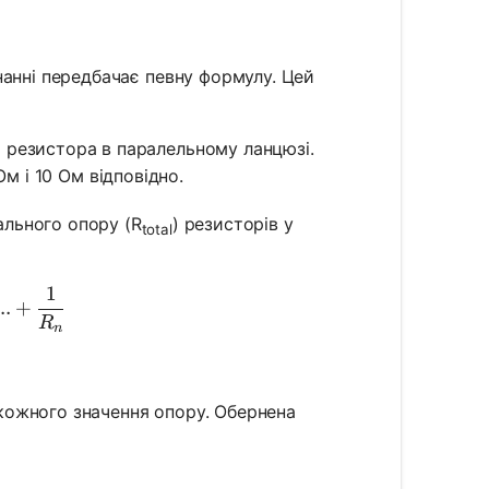
нанні передбачає певну формулу. Цей
 резистора в паралельному ланцюзі.
Ом і 10 Ом відповідно.
ального опору (R
) резисторів у
total
1
R_{total}} = \frac{1}{R_1} + \frac{1}{R_2} + \frac
..
+
R
n
кожного значення опору. Обернена