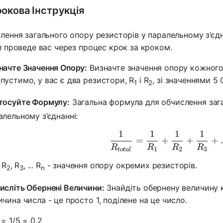
окова Інструкція
лення загального опору резисторів у паралельному з’єд
л проведе вас через процес крок за кроком.
начте Значення Опору:
Визначте значення опору кожного
пустимо, у вас є два резистори, R
і R
, зі значеннями 5 
1
2
тосуйте Формулу:
Загальна формула для обчислення заг
алельному з’єднанні:
1
1
1
1
\frac{1}{
=
+
+
+
.
R
R
R
R
1
2
3
t
o
t
a
l
, R
, R
, ... R
- значення опору окремих резисторів.
2
3
n
исліть Обернені Величини:
Знайдіть обернену величину 
ичина числа - це просто 1, поділене на це число.
= 1/5 = 0.2