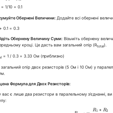
= 1/10 = 0.1
сумуйте Обернені Величини:
Додайте всі обернені велич
+ 0.1 = 0.3
йдіть Обернену Величину Суми:
Візьміть обернену велич
ередньому кроці. Це дасть вам загальний опір (R
).
total
= 1 / 0.3 = 3.33 Ом (приблизно)
al
 загальний опір двох резисторів (5 Ом і 10 Ом) у парале
Ом.
ена Формула для Двох Резисторів:
у вас є лише два резистори в паралельному з’єднанні, 
лу:
∗
R
R
R_{total}
1
2
=