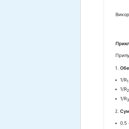
Викор
Прикл
Припу
Обе
1/R
1
1/R
2
1/R
3
Сум
0.5 