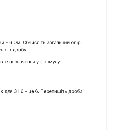
ий - 6 Ом. Обчисліть загальний опір
еного дробу.
вте ці значення у формулу:
R_{total}} = \frac{1}{3} + \frac{1}{6}
для 3 і 6 - це 6. Перепишіть дроби:
R_{total}} = \frac{2}{6} + \frac{1}{6}