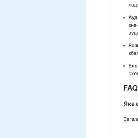
лад
Ауд
зна
ауд
Розп
зба
Еле
схе
FAQ
Яка 
Загал