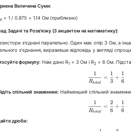
рнена Величина Суми:
= 1 / 0.875 = 1.14 Ом (приблизно)
al
ад Задачі та Розв'язку (З акцентом на математику):
езистори з'єднані паралельно. Один має опір 3 Ом, а інш
ельного з'єднання, виразивши відповідь у вигляді спрощ
тосуйте формулу:
Нам дано R
= 3 Ом і R
= 6 Ом. Підста
1
2
1
1
1
\frac{1}{
=
+
3
6
R
t
o
t
a
l
йдіть спільний знаменник:
Найменший спільний знаменник 
1
2
1
\frac{1}{
=
+
6
6
R
t
o
t
a
l
айте дроби: