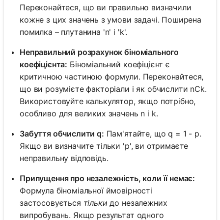
Переконайтеся, що ви правильно визначили
кожне з цих значень з умови задачі. Поширена
помилка – плутанина 'n' і 'k'.
Неправильний розрахунок біноміального
коефіцієнта:
Біноміальний коефіцієнт є
критичною частиною формули. Переконайтеся,
що ви розумієте факторіали і як обчислити nCk.
Використовуйте калькулятор, якщо потрібно,
особливо для великих значень n і k.
Забуття обчислити q:
Пам'ятайте, що q = 1 - p.
Якщо ви визначите тільки 'p', ви отримаєте
неправильну відповідь.
Припущення про незалежність, коли її немає:
Формула біноміальної ймовірності
застосовується
тільки
до незалежних
випробувань. Якщо результат одного