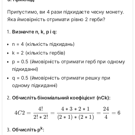
Припустимо, ви 4 рази підкидаєте чесну монету.
Яка ймовірність отримати рівно 2 герби?
Визначте n, k, p і q:
n = 4 (кількість підкидань)
k = 2 (кількість гербів)
p = 0.5 (ймовірність отримати герб при одному
підкиданні)
q = 0.5 (ймовірність отримати решку при
одному підкиданні)
Обчисліть біноміальний коефіцієнт (nCk):
4
!
4
∗
3
∗
2
∗
1
24
4C2 = \frac{4!}{2! * 2!} = 
4
2
=
=
=
=
6
C
2
!
∗
2
!
(
2
∗
1
)
∗
(
2
∗
1
)
4
k
Обчисліть p
: