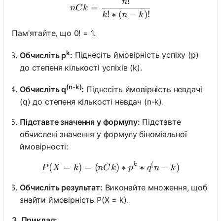
!
n
nCk = \frac{n!}{k! * (n-k)
=
n
C
k
!
∗
(
−
)!
k
n
k
Пам'ятайте, що 0! = 1.
k
Обчисліть p
:
Піднесіть ймовірність успіху (p)
до степеня кількості успіхів (k).
(n-k)
Обчисліть q
:
Піднесіть ймовірність невдачі
(q) до степеня кількості невдач (n-k).
Підставте значення у формулу:
Підставте
обчислені значення у формулу біноміальної
ймовірності:
(
P(X = k) = (nCk) * p^k * 
k
(
=
)
=
(
)
∗
∗
−
)
P
X
k
n
C
k
p
q
n
k
Обчисліть результат:
Виконайте множення, щоб
знайти ймовірність P(X = k).
3. Приклад: