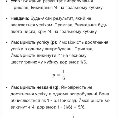
Успіх:
Бажаний результат випробування.
Приклад: Викидання '4' на гральному кубику.
Невдача:
Будь-який результат, який не
вважається успіхом. Приклад: Викидання будь-
якого числа, крім '4' на гральному кубику.
Ймовірність успіху (p):
Ймовірність досягнення
успіху в одному випробуванні. Приклад:
Ймовірність викинути '4' на чесному
шестигранному кубику дорівнює 1/6.
1
p = \frac{1}{6}
=
p
6
Ймовірність невдачі (q):
Ймовірність
не
досягнення успіху в одному випробуванні. Вона
обчислюється як 1 - p. Приклад: Ймовірність
не
викинути '4' дорівнює 1 - (1/6) = 5/6.
5
q = 1 - p = \frac{5}{6}