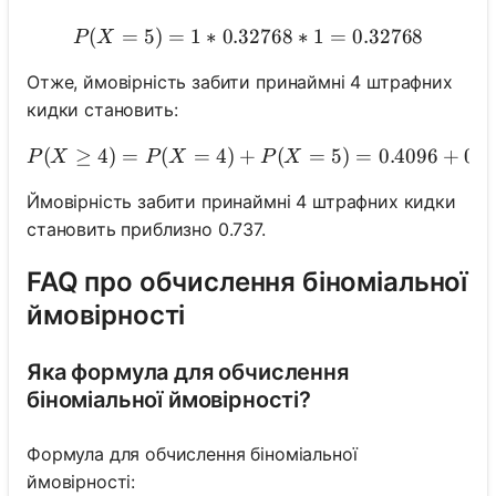
(
=
5
)
=
1
∗
0.32768
P(X = 5) = 1 * 0.32768 * 
∗
1
=
0.32768
P
X
Отже, ймовірність забити принаймні 4 штрафних
кидки становить:
(
≥
4
)
=
(
=
4
)
+
(
=
P(X \geq 4) = P(
5
)
=
0.4096
+
0.3
P
X
P
X
P
X
Ймовірність забити принаймні 4 штрафних кидки
становить приблизно 0.737.
FAQ про обчислення біноміальної
ймовірності
Яка формула для обчислення
біноміальної ймовірності?
Формула для обчислення біноміальної
ймовірності: