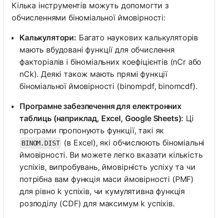
Кілька інструментів можуть допомогти з
обчисленнями біноміальної ймовірності:
Калькулятори:
Багато наукових калькуляторів
мають вбудовані функції для обчислення
факторіалів і біноміальних коефіцієнтів (nCr або
nCk). Деякі також мають прямі функції
біноміальної ймовірності (binompdf, binomcdf).
Програмне забезпечення для електронних
таблиць (наприклад, Excel, Google Sheets):
Ці
програми пропонують функції, такі як
(в Excel), які обчислюють біноміальні
BINOM.DIST
ймовірності. Ви можете легко вказати кількість
успіхів, випробувань, ймовірність успіху та чи
потрібна вам функція маси ймовірності (PMF)
для рівно k успіхів, чи кумулятивна функція
розподілу (CDF) для максимум k успіхів.