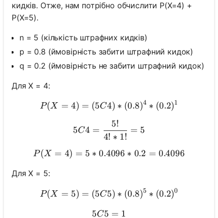
кидків. Отже, нам потрібно обчислити P(X=4) +
P(X=5).
n = 5 (кількість штрафних кидків)
p = 0.8 (ймовірність забити штрафний кидок)
q = 0.2 (ймовірність не забити штрафний кидок)
Для X = 4:
4
1
(
=
4
)
=
(
5
4
P(X = 4) = (5C4) * (0.8)^4
)
∗
(
0.8
)
∗
(
0.2
)
P
X
C
5
!
5C4 = \frac{5!}{4! * 1!} =
5
4
=
=
5
C
4
!
∗
1
!
(
=
4
)
=
5
∗
0.4096
P(X = 4) = 5 * 0.4096 * 0.
∗
0.2
=
0.4096
P
X
Для X = 5:
5
0
(
=
5
)
=
(
5
5
P(X = 5) = (5C5) * (0.8)^5
)
∗
(
0.8
)
∗
(
0.2
)
P
X
C
5
5
5C5 = 1
=
1
C