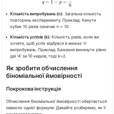
=
1
−
=
q
p
6
Кількість випробувань (n):
Загальна кількість
повторень експерименту. Приклад: Кинути
кубик 10 разів означає n = 10.
Кількість успіхів (k):
Кількість разів, коли ви
хочете, щоб успіх відбувся в межах 'n'
випробувань. Приклад: Бажання викинути рівно
дві '4' за 10 кидків, тоді k=2.
Як зробити обчислення
біноміальної ймовірності
Покрокова інструкція
Обчислення біноміальної ймовірності обертається
навколо однієї формули. Давайте розберемо, як її