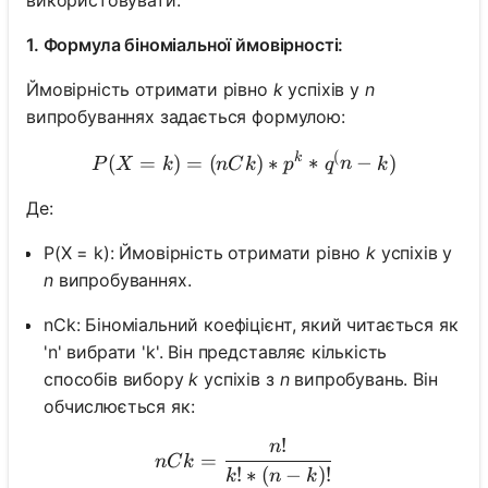
використовувати:
1. Формула біноміальної ймовірності:
Ймовірність отримати рівно
k
успіхів у
n
випробуваннях задається формулою:
(
P(X = k) = (nCk) * p^k * 
k
(
=
)
=
(
)
∗
∗
−
)
P
X
k
n
C
k
p
q
n
k
Де:
P(X = k): Ймовірність отримати рівно
k
успіхів у
n
випробуваннях.
nCk: Біноміальний коефіцієнт, який читається як
'n' вибрати 'k'. Він представляє кількість
способів вибору
k
успіхів з
n
випробувань. Він
обчислюється як:
!
n
nCk = \frac{n!}{k! * (n-k)
=
n
C
k
!
∗
(
−
)!
k
n
k