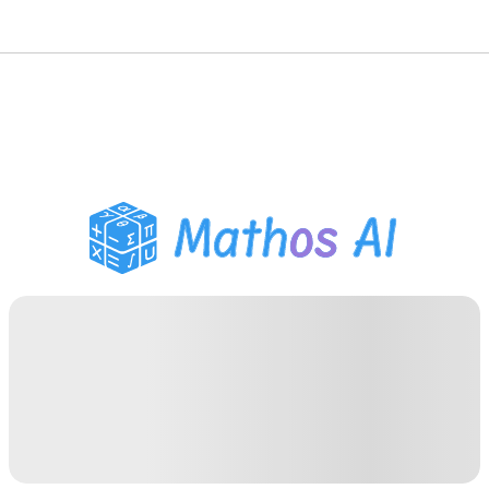
Розв'язувач з
математики
AI-репетитор
Помічник з домашнім
завданням PDF
Інструменти навчання