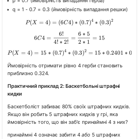
p = 0.7 (ймовірність випадання герба)
q = 1 - 0.7 = 0.3 (ймовірність випадання решки)
4
2
(
=
4
)
=
(
6
4
P(X = 4) = (6C4) * (0.7)^4
)
∗
(
0.7
)
∗
(
0.3
)
P
X
C
Поки
немає
6
!
6
∗
5
6C4 = \frac{6!}{4! * 2!} =
6
4
=
=
=
15
C
питань
4
!
∗
2
!
2
∗
1
Задайте
4
2
(
=
4
)
=
15
∗
(
0.7
)
∗
(
0.3
)
=
P(X = 4) = 15 * (0.
15
∗
0.2401
∗
0.0
P
X
своє
перше
Ймовірність отримати рівно 4 герби становить
питання
приблизно 0.324.
Практичний приклад 2: Баскетбольні штрафні
кидки
Баскетболіст забиває 80% своїх штрафних кидків.
Якщо він робить 5 штрафних кидків у грі, яка
ймовірність того, що він заб'є принаймні 4 з них?
принаймні 4 означає забити 4
або
5 штрафних