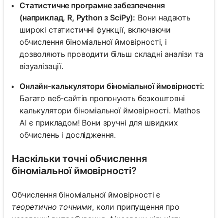
Статистичне програмне забезпечення
(наприклад, R, Python з SciPy):
Вони надають
широкі статистичні функції, включаючи
обчислення біноміальної ймовірності, і
дозволяють проводити більш складні аналізи та
візуалізації.
Онлайн-калькулятори біноміальної ймовірності:
Багато веб-сайтів пропонують безкоштовні
калькулятори біноміальної ймовірності. Mathos
AI є прикладом! Вони зручні для швидких
обчислень і дослідження.
Наскільки точні обчислення
біноміальної ймовірності?
Обчислення біноміальної ймовірності є
теоретично точними
, коли припущення про