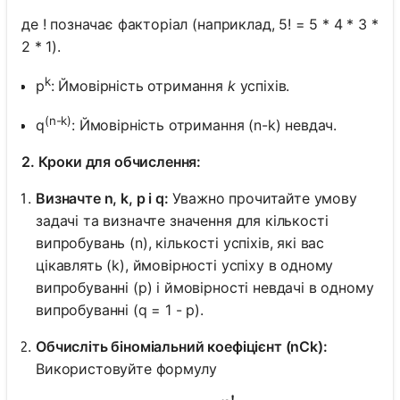
де ! позначає факторіал (наприклад, 5! = 5 * 4 * 3 *
2 * 1).
k
p
: Ймовірність отримання
k
успіхів.
(n-k)
q
: Ймовірність отримання (n-k) невдач.
2. Кроки для обчислення:
Визначте n, k, p і q:
Уважно прочитайте умову
задачі та визначте значення для кількості
випробувань (n), кількості успіхів, які вас
цікавлять (k), ймовірності успіху в одному
випробуванні (p) і ймовірності невдачі в одному
випробуванні (q = 1 - p).
Обчисліть біноміальний коефіцієнт (nCk):
Використовуйте формулу