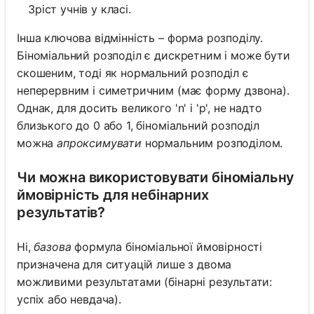
Зріст учнів у класі.
Інша ключова відмінність – форма розподілу.
Біноміальний розподіл є дискретним і може бути
скошеним, тоді як нормальний розподіл є
неперервним і симетричним (має форму дзвона).
Однак, для досить великого 'n' і 'p', не надто
близького до 0 або 1, біноміальний розподіл
можна
апроксимувати
нормальним розподілом.
Чи можна використовувати біноміальну
ймовірність для небінарних
результатів?
Ні,
базова
формула біноміальної ймовірності
призначена для ситуацій лише з двома
можливими результатами (бінарні результати:
успіх або невдача).