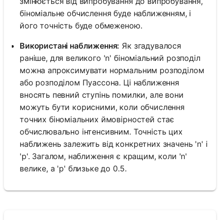
змінюється від випробування до випробування,
біноміальне обчислення буде наближенням, і
його точність буде обмеженою.
Використані наближення:
Як згадувалося
раніше, для великого 'n' біноміальний розподіл
можна апроксимувати нормальним розподілом
або розподілом Пуассона. Ці наближення
вносять певний ступінь помилки, але вони
можуть бути корисними, коли обчислення
точних біноміальних ймовірностей стає
обчислювально інтенсивним. Точність цих
наближень залежить від конкретних значень 'n' і
'p'. Загалом, наближення є кращим, коли 'n'
велике, а 'p' близьке до 0.5.