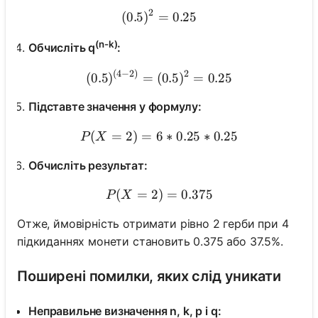
2
(
0.5
)
=
(0.5)^2 = 0.25
0.25
(n-k)
Обчисліть q
:
(
4
−
2
)
2
(0.5)^{(4-2)} = (0.5)^2 = 0
(
0.5
)
=
(
0.5
)
=
0.25
Підставте значення у формулу:
(
=
2
)
=
6
P(X = 2) = 6 * 0.25 * 0.25
∗
0.25
∗
0.25
P
X
Обчисліть результат:
(
=
2
)
P(X = 2) = 0.375
=
0.375
P
X
Отже, ймовірність отримати рівно 2 герби при 4
підкиданнях монети становить 0.375 або 37.5%.
Поширені помилки, яких слід уникати
Неправильне визначення n, k, p і q: