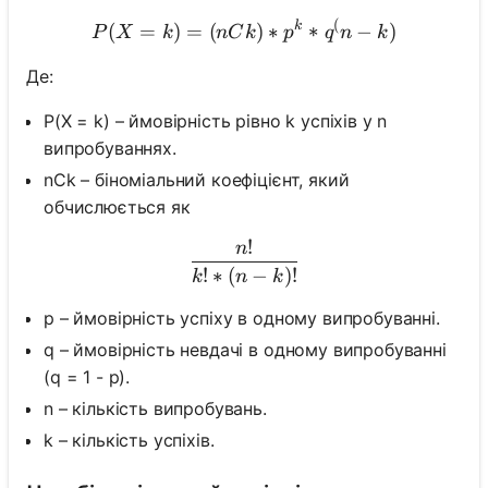
(
P(X = k) = (nCk) * p^k * 
k
(
=
)
=
(
)
∗
∗
−
)
P
X
k
n
C
k
p
q
n
k
Де:
P(X = k) – ймовірність рівно k успіхів у n
випробуваннях.
nCk – біноміальний коефіцієнт, який
обчислюється як
!
n
\frac{n!}{k! * (n-k)!}
!
∗
(
−
)!
k
n
k
p – ймовірність успіху в одному випробуванні.
q – ймовірність невдачі в одному випробуванні
(q = 1 - p).
n – кількість випробувань.
k – кількість успіхів.