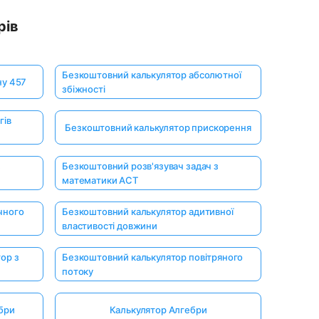
рів
Безкоштовний калькулятор абсолютної
ну 457
збіжності
гів
Безкоштовний калькулятор прискорення
з
Безкоштовний розв'язувач задач з
математики ACT
чного
Безкоштовний калькулятор адитивної
властивості довжини
ор з
Безкоштовний калькулятор повітряного
потоку
бри
Калькулятор Алгебри