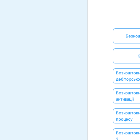
Безкош
К
Безкоштовн
дебіторсько
Безкоштовни
активації
Безкоштовни
процесу
Безкоштовн
2