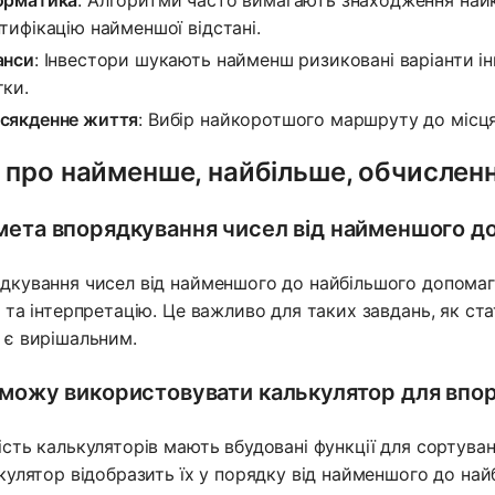
орматика
: Алгоритми часто вимагають знаходження най
нтифікацію найменшої відстані.
анси
: Інвестори шукають найменш ризиковані варіанти ін
тки.
сякденне життя
: Вибір найкоротшого маршруту до місц
 про найменше, найбільше, обчислен
мета впорядкування чисел від найменшого д
дкування чисел від найменшого до найбільшого допомагає
з та інтерпретацію. Це важливо для таких завдань, як ст
 є вирішальним.
 можу використовувати калькулятор для впо
ість калькуляторів мають вбудовані функції для сортуван
ькулятор відобразить їх у порядку від найменшого до на