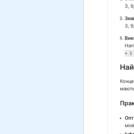
3, 
Зна
3, 
Вик
Нап
+ 1
Най
Конце
мають
Прак
Опт
мін