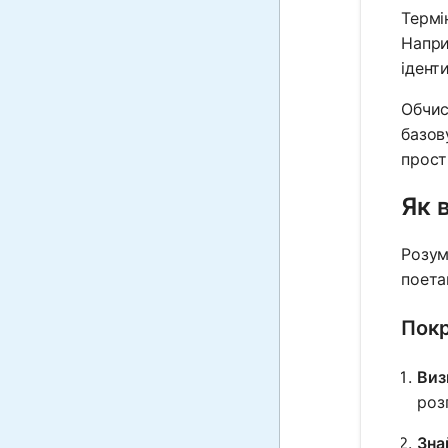
Термі
Напри
ідент
Обчис
базов
прост
Як 
Розум
поета
Покр
Виз
розг
Зна