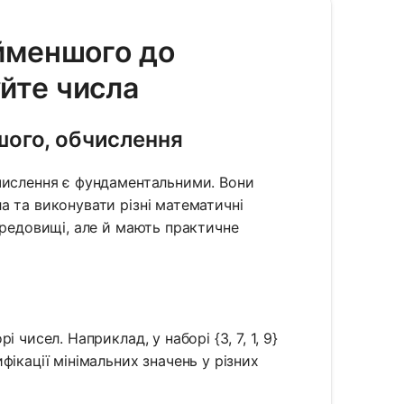
айменшого до
уйте числа
шого, обчислення
числення є фундаментальними. Вони
а та виконувати різні математичні
ередовищі, але й мають практичне
чисел. Наприклад, у наборі {3, 7, 1, 9}
ікації мінімальних значень у різних