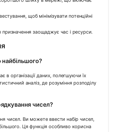
коротшого шляху в мережі, що включає
вестування, щоб мінімізувати потенційні
я призначення заощаджує час і ресурси.
ня
о найбільшого?
 в організації даних, полегшуючи їх
атистичний аналіз, де розуміння розподілу
рядкування чисел?
ня чисел. Ви можете ввести набір чисел,
йбільшого. Ця функція особливо корисна