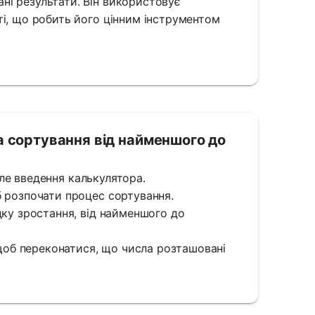
ні результати. Він використовує
ті, що робить його цінним інструментом
а сортування від найменшого до
поле введення калькулятора.
б розпочати процес сортування.
дку зростання, від найменшого до
 щоб переконатися, що числа розташовані