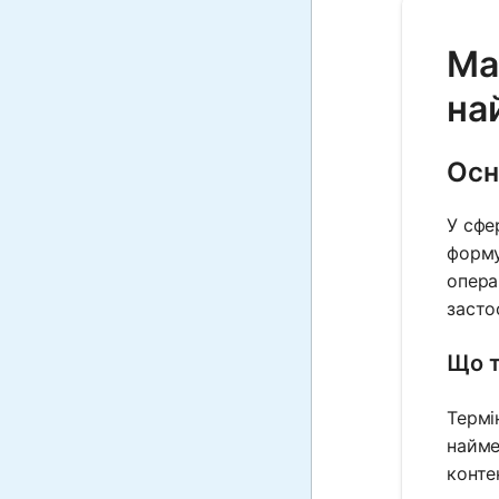
Ma
на
Осн
У сфе
форму
опера
засто
Що т
Термі
найме
конте