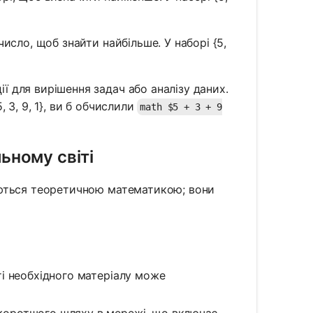
число, щоб знайти найбільше. У наборі {5,
ї для вирішення задач або аналізу даних.
 3, 9, 1}, ви б обчислили
math $5 + 3 + 9
ьному світі
уються теоретичною математикою; вони
ті необхідного матеріалу може