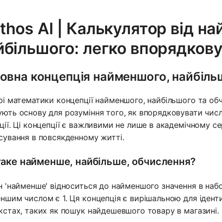
thos AI | Калькулятор від н
йбільшого: легко впорядков
овна концепція найменшого, найбіль
рі математики концепції найменшого, найбільшого та об
ють основу для розуміння того, як впорядковувати числ
ції. Ці концепції є важливими не лише в академічному с
сування в повсякденному житті.
аке найменше, найбільше, обчислення?
н 'найменше' відноситься до найменшого значення в наборі 
ншим числом є 1. Ця концепція є вирішальною для ідентиф
кстах, таких як пошук найдешевшого товару в магазині.