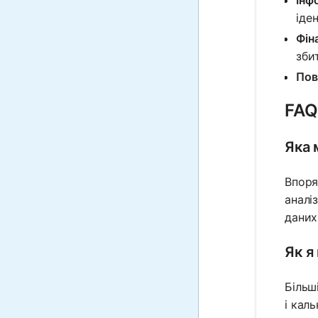
Інф
іде
Фін
зби
Пов
FAQ
Яка 
Впоря
аналі
даних
Як я
Більш
і кал