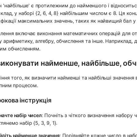
н 'найбільше' є протилежним до найменшого і відноситьс
клад, у наборі {2, 6, 4, 8} найбільшим числом є 8. Ця ко
ифікації максимальних значень, таких як найвищий бал у 
лення включає виконання математичних операцій для о
у арифметику, алгебру, обчислення та інше. Наприклад, д
им обчисленням.
виконувати найменше, найбільше, об
іння того, як визначити найменші та найбільші значення 
пним процесом.
окова інструкція
начте набір чисел
: Почніть з чіткого визначення набору 
лянемо набір {5, 3, 9, 1}.
йдіть найменше значення
: Порівняйте кожне число в набо