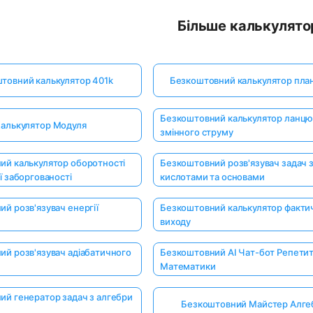
Більше калькулято
товний калькулятор 401k
Безкоштовний калькулятор пла
Безкоштовний калькулятор ланцю
алькулятор Модуля
змінного струму
ий калькулятор оборотності
Безкоштовний розв'язувач задач 
ї заборгованості
кислотами та основами
й розв'язувач енергії
Безкоштовний калькулятор факти
виходу
й розв'язувач адіабатичного
Безкоштовний AI Чат-бот Репетит
Математики
ий генератор задач з алгебри
Безкоштовний Майстер Алге