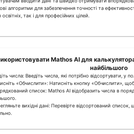
тувачам вводити дані та швидко отримувати впорядкова
ові алгоритми для забезпечення точності та ефективнос
 освітніх, так і для професійних цілей.
використовувати Mathos AI для калькулятор
найбільшого
едіть числа: Введіть числа, які потрібно відсортувати, у 
тисніть «Обчислити»: Натисніть кнопку «Обчислити», що
орядкований список: Mathos AI відобразить числа в поря
льшого.
регляньте вихідні дані: Перевірте відсортований список,
льно.