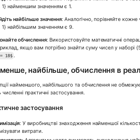
9, 1} найменшим значенням є 1.
йдіть найбільше значення
: Аналогічно, порівняйте кожне 
9, 1} найбільшим значенням є 9.
онайте обчислення
: Використовуйте математичні операці
риклад, якщо вам потрібно знайти суму чисел у наборі {5,
.
 = 18$
менше, найбільше, обчислення в реал
пції найменшого, найбільшого та обчислення не обмеж
 численні практичні застосування.
тичне застосування
имізація
: У виробництві знаходження найменшої кількос
імізувати витрати.