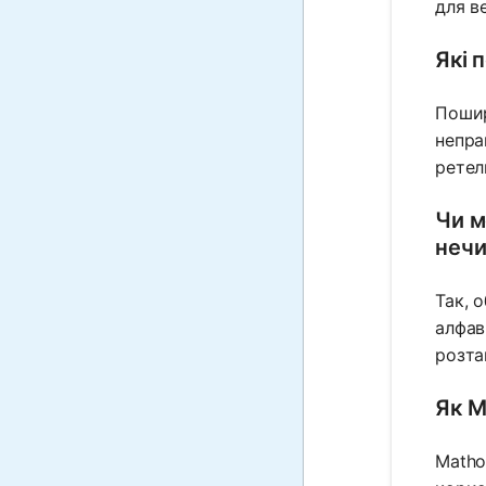
для в
Які 
Пошир
непра
ретел
Чи м
нечи
Так, 
алфав
розта
Як M
Matho