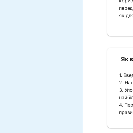
корис
перед
як для
Як 
1. Вв
2. На
3. Уп
найбі
4. Пе
прави