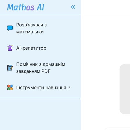
Розв'язувач з
математики
AI-репетитор
Помічник з домашнім
завданням PDF
Інструменти навчання