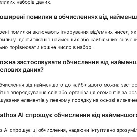
еликих наборів даних.
поширені помилки в обчисленнях від найменш
ені помилки включають ігнорування від'ємних чисел, які
вильну ідентифікацію найменших або найбільших значен
ьно порівнювати кожне число в наборі.
ожна застосовувати обчислення від найменш
слових даних?
обчислення від найменшого до найбільшого можна застос
ітне впорядкування слів або організація елементів за р
шування елементів у певному порядку на основі визначен
athos AI спрощує обчислення від найменшог
s AI спрощує ці обчислення, надаючи інтуїтивно зрозумі