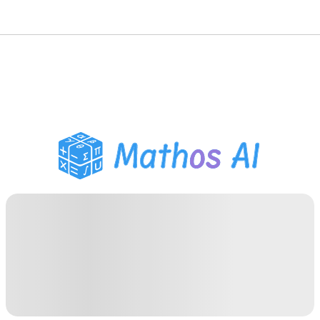
Розв'язувач з
математики
AI-репетитор
Помічник з домашнім
завданням PDF
Інструменти навчання