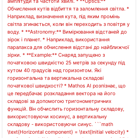
амплітуди та частоти хвилі. * **Optics:**
Обчислення кутів відбиття та заломлення світла. *
Наприклад, визначення кута, під яким промінь
світла згинається, коли він переходить з повітря у
воду. * **Astronomy:** Вимірювання відстаней до
зірок і планет. * Наприклад, використання
паралакса для обчислення відстані до найближчої
зірки. * **Example:** Снаряд запущено з
початковою швидкістю 25 метрів за секунду під
кутом 40 градусів над горизонтом. Які
горизонтальна та вертикальна складові
початкової швидкості? * Mathos AI розпізнає, що
це передбачає розкладання вектора на його
складові за допомогою тригонометричних
функцій. Він обчислить горизонтальну складову,
використовуючи косинус, а вертикальну
складову - використовуючи синус. ```math
\text{Horizontal component} = \text{Initial velocity} *