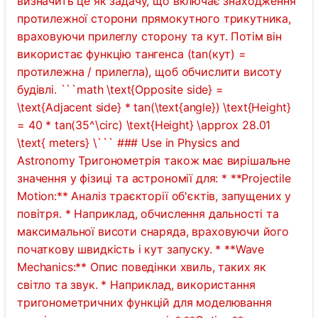
визначить це як задачу, що включає знаходження
протилежної сторони прямокутного трикутника,
враховуючи прилеглу сторону та кут. Потім він
використає функцію тангенса (tan(кут) =
протилежна / прилегла), щоб обчислити висоту
будівлі. ```math \text{Opposite side} =
\text{Adjacent side} * tan(\text{angle}) \text{Height}
= 40 * tan(35^\circ) \text{Height} \approx 28.01
\text{ meters} \``` ### Use in Physics and
Astronomy Тригонометрія також має вирішальне
значення у фізиці та астрономії для: * **Projectile
Motion:** Аналіз траєкторії об'єктів, запущених у
повітря. * Наприклад, обчислення дальності та
максимальної висоти снаряда, враховуючи його
початкову швидкість і кут запуску. * **Wave
Mechanics:** Опис поведінки хвиль, таких як
світло та звук. * Наприклад, використання
тригонометричних функцій для моделювання