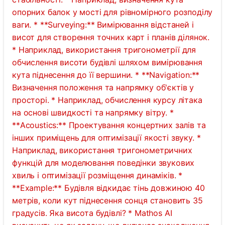
опорних балок у мості для рівномірного розподілу
ваги. * **Surveying:** Вимірювання відстаней і
висот для створення точних карт і планів ділянок.
* Наприклад, використання тригонометрії для
обчислення висоти будівлі шляхом вимірювання
кута піднесення до її вершини. * **Navigation:**
Визначення положення та напрямку об'єктів у
просторі. * Наприклад, обчислення курсу літака
на основі швидкості та напрямку вітру. *
**Acoustics:** Проектування концертних залів та
інших приміщень для оптимізації якості звуку. *
Наприклад, використання тригонометричних
функцій для моделювання поведінки звукових
хвиль і оптимізації розміщення динаміків. *
**Example:** Будівля відкидає тінь довжиною 40
метрів, коли кут піднесення сонця становить 35
градусів. Яка висота будівлі? * Mathos AI