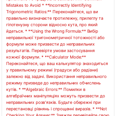
Mistakes to Avoid * **Incorrectly Identifying
Trigonometric Ratios:** Переконайтеся, що ви
правильно визначаєте протилежну, прилеглу та
гіпотенузну сторони відносно кута, про який
йдеться. * **Using the Wrong Formula:** Вибір
неправильної тригонометричної тотожності або
формули може призвести до неправильних
результатів. Перевірте умови застосування
кожної формули. * **Calculator Mode:**
Переконайтеся, що ваш калькулятор знаходиться
у правильному режимі (градуси або радіани)
залежно від задачі. Використання неправильного
режиму призведе до неправильних обчислень
кутів. * **Algebraic Errors:** Помилки в
алгебраїчних маніпуляціях можуть призвести до
неправильних розв'язків. Будьте обережні при
перестановці рівнянь і спрощенні виразів. * **Not
Checking Your Answer:** Завжди перевіряйте свою