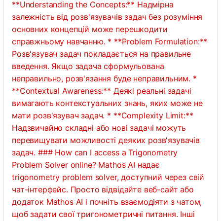
**Understanding the Concepts:** Надмірна
залежність від розв'язувачів задач без розуміння
основних концепцій може перешкодити
Поки
справжньому навчанню. * **Problem Formulation:**
немає
Розв'язувач задач покладається на правильне
питань
введення. Якщо задача сформульована
неправильно, розв'язання буде неправильним. *
Задайте
**Contextual Awareness:** Деякі реальні задачі
своє
вимагають контекстуальних знань, яких може не
перше
питання
мати розв'язувач задач. * **Complexity Limit:**
Надзвичайно складні або нові задачі можуть
перевищувати можливості деяких розв'язувачів
задач. ### How can I access a Trigonometry
Problem Solver online? Mathos AI надає
trigonometry problem solver, доступний через свій
чат-інтерфейс. Просто відвідайте веб-сайт або
додаток Mathos AI і почніть взаємодіяти з чатом,
щоб задати свої тригонометричні питання. Інші