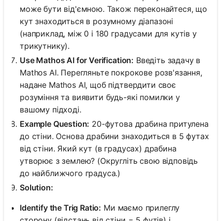
може бути від'ємною. Також переконайтеся, що
кут знаходиться в розумному діапазоні
(наприклад, між 0 і 180 градусами для кутів у
трикутнику).
Use Mathos AI for Verification:
Введіть задачу в
Mathos AI. Перегляньте покрокове розв'язання,
надане Mathos AI, щоб підтвердити своє
розуміння та виявити будь-які помилки у
вашому підході.
Example Question:
20-футова драбина притулена
до стіни. Основа драбини знаходиться в 5 футах
від стіни. Який кут (в градусах) драбина
утворює з землею? (Округліть свою відповідь
до найближчого градуса.)
Solution:
Identify the Trig Ratio:
Ми маємо прилеглу
сторону (відстань від стіни = 5 футів) і