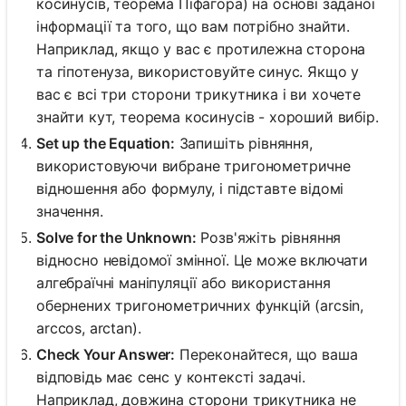
косинусів, теорема Піфагора) на основі заданої
інформації та того, що вам потрібно знайти.
Наприклад, якщо у вас є протилежна сторона
та гіпотенуза, використовуйте синус. Якщо у
вас є всі три сторони трикутника і ви хочете
знайти кут, теорема косинусів - хороший вибір.
Set up the Equation:
Запишіть рівняння,
використовуючи вибране тригонометричне
відношення або формулу, і підставте відомі
значення.
Solve for the Unknown:
Розв'яжіть рівняння
відносно невідомої змінної. Це може включати
алгебраїчні маніпуляції або використання
обернених тригонометричних функцій (arcsin,
arccos, arctan).
Check Your Answer:
Переконайтеся, що ваша
відповідь має сенс у контексті задачі.
Наприклад, довжина сторони трикутника не