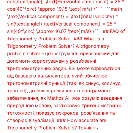
cos(\text{angle}) \text{Horizontal component} = 25 *
cos(40^\circ) \approx 19.15 \text{ m/s} \``` ```math
\text{Vertical component} = \text{Initial velocity} *
sin(\text{angle}) \text{Vertical component} = 25 *
sin(40^\circ) \approx 16.07 \text{ m/s} \``` ## FAQ of
Trigonometry Problem Solver ### What is a
Trigonometry Problem Solver? A trigonometry
problem solver - це інструмент, призначений для
допомоги користувачам у розв'язанні
тригонометричних задач. Він може варіюватися
від базового калькулятора, який обчислює
тригонометричні функції (такі як синус, косинус,
тангенс), до більш розвиненого програмного
забезпечення, як Mathos AI, яке розуміє введення
природною мовою, застосовує тригонометричні
тотожності, показує покрокові розв'язання та
створює візуалізації. ### How accurate are
Trigonometry Problem Solvers? Точність