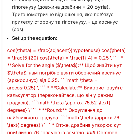
гіпотенузу (довжина драбини = 20 футів).
Тригонометричне відношення, яке пов'язує
прилеглу сторону та гіпотенузу, - це косинус
(cos).
Set up the equation:
cos(\theta) = \frac{adjacent}{hypotenuse} cos(\theta)
= \frac{5}{20} cos(\theta) = \frac{1}{4} = 0.25 \``` *
**Solve for the angle ($\theta$):** Щоб знайти кут
$\theta$, нам потрібно взяти обернений косинус
(арккосинус) від 0.25. ```math \theta =
arccos(0.25) \``` * **Calculate:** Використовуйте
калькулятор (переконайтеся, що він у режимі
градусів). ```math \theta \approx 75.52 \text{
degrees} \``` * **Round:** Округлення до
найближчого градуса. ```math \theta \approx 76
\text{ degrees} \``` * Отже, драбина утворює кут
приблизно 76 градусів із землею. ### Common