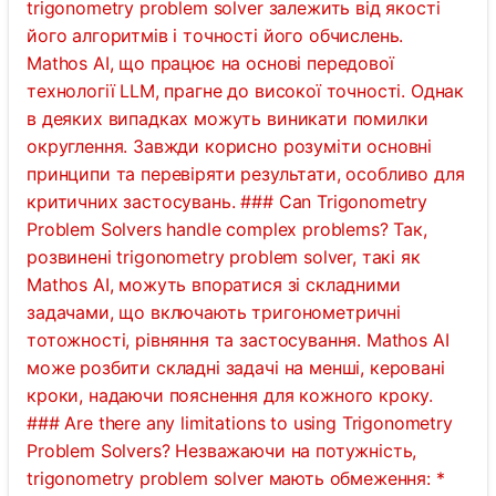
trigonometry problem solver залежить від якості
його алгоритмів і точності його обчислень.
Mathos AI, що працює на основі передової
технології LLM, прагне до високої точності. Однак
в деяких випадках можуть виникати помилки
округлення. Завжди корисно розуміти основні
принципи та перевіряти результати, особливо для
критичних застосувань. ### Can Trigonometry
Problem Solvers handle complex problems? Так,
розвинені trigonometry problem solver, такі як
Mathos AI, можуть впоратися зі складними
задачами, що включають тригонометричні
тотожності, рівняння та застосування. Mathos AI
може розбити складні задачі на менші, керовані
кроки, надаючи пояснення для кожного кроку.
### Are there any limitations to using Trigonometry
Problem Solvers? Незважаючи на потужність,
trigonometry problem solver мають обмеження: *