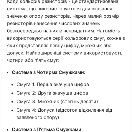
Коди кольорів резисторів - це стандартизована
система, що використовується для вказання
значення опору резисторів. Через малий розмір
резисторів нанесення числових значень
безпосередньо на них є непридатним. Натомість
використовуються серії кольорових смуг, кожна з
яких представляє певну цифру, множник або
допуск. Найпоширеніші системи використовують
чотири або п'ять смуг:
Система з Чотирма Смужками:
Смуга 1: Перша значуща цифра
Смуга 2: Друга значуща цифра
Смуга 3: Множник (степінь десяти)
Смуга 4: Допуск (відсоток відхилення від
заявленого опору)
Система з П'ятьма Смужками: