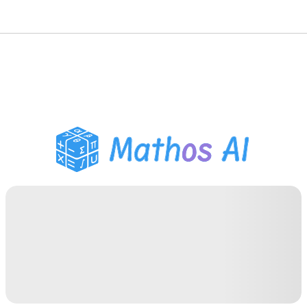
Розв'язувач з
математики
AI-репетитор
Помічник з домашнім
завданням PDF
Інструменти навчання