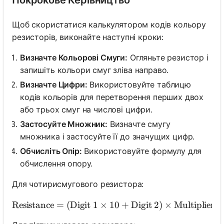
Щоб скористатися калькулятором кодів кольору
резисторів, виконайте наступні кроки:
Визначте Кольорові Смуги:
Огляньте резистор і
запишіть кольори смуг зліва направо.
Визначте Цифри:
Використовуйте таблицю
кодів кольорів для перетворення перших двох
або трьох смуг на числові цифри.
Застосуйте Множник:
Визначте смугу
множника і застосуйте її до значущих цифр.
Обчисліть Опір:
Використовуйте формулу для
обчислення опору.
Для чотирисмугового резистора:
Resistance
=
(
Digit 1
×
10
\text{Resistance} = (\text
+
Digit 2
)
×
Multiplier