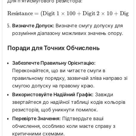
Для п'ятисмугового резистора:
Resistance
=
(
Digit 1
×
100
+
Digit 2
\text{Resistance} 
×
10
+
Digit 
Визначте Допуск:
Визначте смугу допуску для
розуміння діапазону можливих значень опору.
Поради для Точних Обчислень
Забезпечте Правильну Орієнтацію:
Переконайтеся, що ви читаєте смуги в
правильному порядку, зазвичай зліва направо зі
смугою допуску на правому краю.
Використовуйте Надійний Графік:
Завжди
звертайтеся до надійної таблиці кодів кольорів
резисторів, щоб уникнути помилок.
Перевірте Значення:
Підтвердьте ваші
обчислення, особливо коли маєте справу з
критичними схемами.