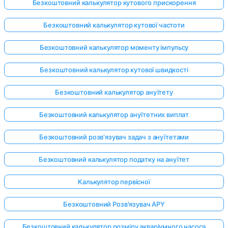
Безкоштовний калькулятор кутового прискорення
Безкоштовний калькулятор кутової частоти
Поки
Безкоштовний калькулятор моменту імпульсу
немає
питань
Безкоштовний калькулятор кутової швидкості
Задайте
Безкоштовний калькулятор ануїтету
своє
перше
Безкоштовний калькулятор ануїтетних виплат
питання
Безкоштовний розв'язувач задач з ануїтетами
Безкоштовний калькулятор податку на ануїтет
Калькулятор первісної
Безкоштовний Розв'язувач APY
Безкоштовний калькулятор розміру акваріумного насоса