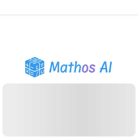
Розв'язувач з
математики
AI-репетитор
Помічник з домашнім
завданням PDF
Інструменти навчання