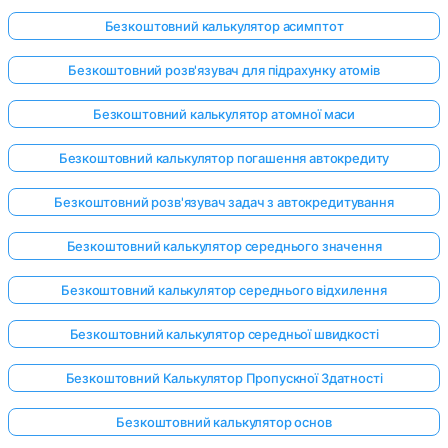
Безкоштовний калькулятор асимптот
Безкоштовний розв'язувач для підрахунку атомів
Поки
немає
Безкоштовний калькулятор атомної маси
питань
Безкоштовний калькулятор погашення автокредиту
Задайте
своє
Безкоштовний розв'язувач задач з автокредитування
перше
питання
Безкоштовний калькулятор середнього значення
Безкоштовний калькулятор середнього відхилення
Безкоштовний калькулятор середньої швидкості
Безкоштовний Калькулятор Пропускної Здатності
Безкоштовний калькулятор основ