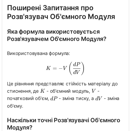
Поширені Запитання про
Розв'язувач Об'ємного Модуля
Яка формула використовується
Розв'язувачем Об'ємного Модуля?
Використовувана формула:
K = - V \left(\frac{dP}{d
(
)
d
P
=
−
K
V
d
V
Це рівняння представляє стійкість матеріалу до
K
V
стиснення, де
- об'ємний модуль,
-
K
V
dP
dV
початковий об'єм,
- зміна тиску, а
- зміна
d
P
d
V
об'єму.
Наскільки точні Розв'язувачі Об'ємного
Модуля?