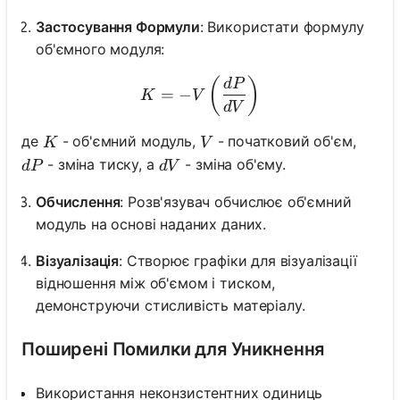
Застосування Формули
: Використати формулу
об'ємного модуля:
K = - V \left(\frac{dP}{d
(
)
d
P
=
−
K
V
d
V
K
V
де
- об'ємний модуль,
- початковий об'єм,
K
V
dP
dV
- зміна тиску, а
- зміна об'єму.
d
P
d
V
Обчислення
: Розв'язувач обчислює об'ємний
модуль на основі наданих даних.
Візуалізація
: Створює графіки для візуалізації
відношення між об'ємом і тиском,
демонструючи стисливість матеріалу.
Поширені Помилки для Уникнення
Використання неконзистентних одиниць