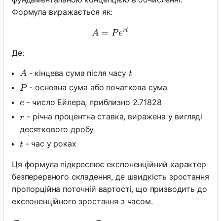
Формула виражається як:
r
t
=
A = Pe^{rt}
A
P
e
Де:
A
t
- кінцева сума після часу
A
t
P
- основна сума або початкова сума
P
e
- число Ейлера, приблизно 2.71828
e
r
- річна процентна ставка, виражена у вигляді
r
десяткового дробу
t
- час у роках
t
Ця формула підкреслює експоненційний характер
безперервного складення, де швидкість зростання
пропорційна поточній вартості, що призводить до
експоненційного зростання з часом.