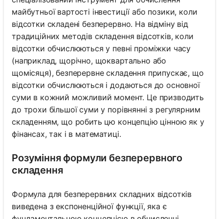
майбутньої вартості інвестиції або позики, коли
відсотки складені безперервно. На відміну від
традиційних методів складення відсотків, коли
відсотки обчислюються у певні проміжки часу
(наприклад, щорічно, щоквартально або
щомісяця), безперервне складення припускає, що
відсотки обчислюються і додаються до основної
суми в кожний можливий момент. Це призводить
до трохи більшої суми у порівнянні з регулярним
складенням, що робить цю концепцію цінною як у
фінансах, так і в математиці.
Розуміння формули безперервного
складення
Формула для безперервних складних відсотків
виведена з експоненційної функції, яка є
фундаментальною концепцією в обчисленні.