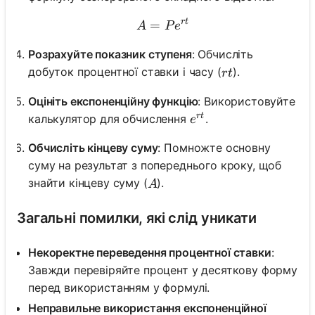
r
t
=
A = Pe^{rt}
A
P
e
Розрахуйте показник ступеня
: Обчисліть
rt
добуток процентної ставки і часу (
).
r
t
Оцініть експоненційну функцію
: Використовуйте
r
t
e^{rt}
калькулятор для обчислення
.
e
Обчисліть кінцеву суму
: Помножте основну
суму на результат з попереднього кроку, щоб
A
знайти кінцеву суму (
).
A
Загальні помилки, які слід уникати
Некоректне переведення процентної ставки
:
Завжди перевіряйте процент у десяткову форму
перед використанням у формулі.
Неправильне використання експоненційної