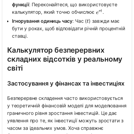
функції
: Переконайтеся, що використовуєте
r
t
e^{rt}
калькулятор, який точно обчислює
.
e
t
Ігнорування одиниць часу
: Час (
) завжди має
t
бути у роках, щоб відповідати річній процентній
ставці.
Калькулятор безперервних
складних відсотків у реальному
світі
Застосування у фінансах та інвестиціях
Безперервне складення часто використовується
у теоретичній фінансовій моделі для моделювання
граничного рівня зростання інвестицій. Це дає
уявлення про те, як інвестиції можуть зростати з
часом за ідеальних умов. Хоча справжнє