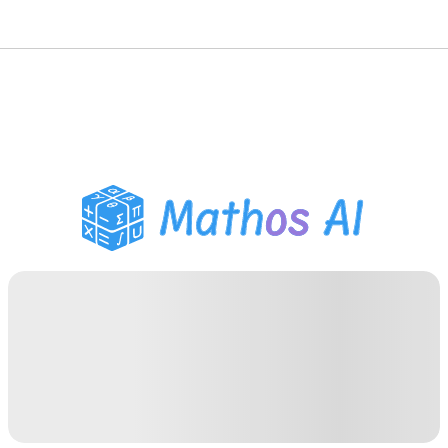
Розв'язувач з
математики
AI-репетитор
Помічник з домашнім
завданням PDF
Інструменти навчання