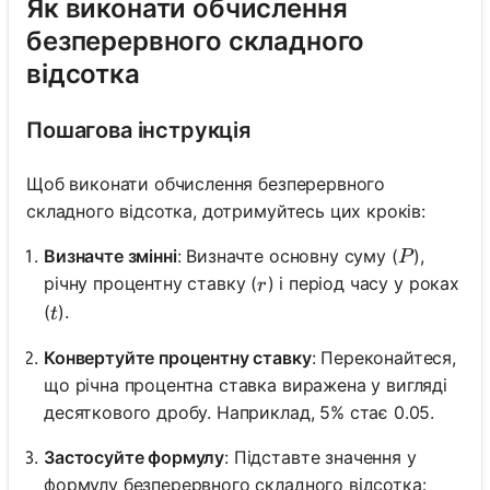
Як виконати обчислення
безперервного складного
відсотка
Пошагова інструкція
Щоб виконати обчислення безперервного
складного відсотка, дотримуйтесь цих кроків:
P
Визначте змінні
: Визначте основну суму (
),
P
r
річну процентну ставку (
) і період часу у роках
r
t
(
).
t
Конвертуйте процентну ставку
: Переконайтеся,
що річна процентна ставка виражена у вигляді
десяткового дробу. Наприклад, 5% стає 0.05.
Застосуйте формулу
: Підставте значення у
формулу безперервного складного відсотка: