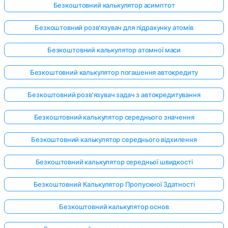
Безкоштовний калькулятор асимптот
Безкоштовний розв'язувач для підрахунку атомів
Поки
Безкоштовний калькулятор атомної маси
немає
питань
Безкоштовний калькулятор погашення автокредиту
Задайте
своє
Безкоштовний розв'язувач задач з автокредитування
перше
питання
Безкоштовний калькулятор середнього значення
Безкоштовний калькулятор середнього відхилення
Безкоштовний калькулятор середньої швидкості
Безкоштовний Калькулятор Пропускної Здатності
Безкоштовний калькулятор основ