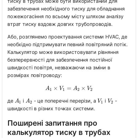
тиску в трубах може бути використаний для
забезпечення необхідного тиску для обладнання
пожежогасіння по всьому місту шляхом аналізу
втрат тиску вздовж довгих трубопроводів.
Або, розглянемо проектування системи HVAC, де
необхідно підтримувати певний повітряний потік.
Калькулятор може використовувати рівняння
безперервності для забезпечення постійної
швидкості повітря, незважаючи на зміни в
розмірах повітроводу:
×
=
A_1 \times V_1 = A_2 \ti
×
A
V
A
V
1
1
2
2
A_1
A_2
V_1
V_2
де
і
- це поперечні перерізи, а
і
-
A
A
V
V
1
2
1
2
швидкості в різних точках системи.
Поширені запитання про
калькулятор тиску в трубах