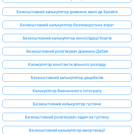
Безкоштовний калькулятор довжини хвилі де Бройля
Безкоштовний калькулятор безповоротних втрат
Безкоштовний калькулятор консолідації боргів
Безкоштовний розв'язувач довжини Дебая
Калькулятор константи вільного розпаду
Безкоштовний калькулятор децибелів
Калькулятор Визначеного Інтегралу
Безкоштовний калькулятор густини
Увійдіть
Безкоштовний розв'язувач задач на густину
тут!
имка:
Безкоштовний калькулятор амортизації