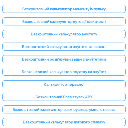
Безкоштовний калькулятор моменту імпульсу
Безкоштовний калькулятор кутової швидкості
Поки
немає
Безкоштовний калькулятор ануїтету
питань
Безкоштовний калькулятор ануїтетних виплат
Задайте
своє
Безкоштовний розв'язувач задач з ануїтетами
перше
питання
Безкоштовний калькулятор податку на ануїтет
Калькулятор первісної
Безкоштовний Розв'язувач APY
Безкоштовний калькулятор розміру акваріумного насоса
Безкоштовний калькулятор дугового спалаху