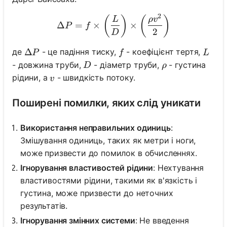
2
\Delta P = f \times \left(
(
)
(
)
L
ρ
v
Δ
=
×
×
P
f
2
D
\Delta P
Δ
f
L
де
- це падіння тиску,
- коефіцієнт тертя,
P
f
L
D
\rho
- довжина труби,
- діаметр труби,
- густина
D
ρ
v
рідини, а
- швидкість потоку.
v
Поширені помилки, яких слід уникати
Використання неправильних одиниць
:
Змішування одиниць, таких як метри і ноги,
може призвести до помилок в обчисленнях.
Ігнорування властивостей рідини
: Нехтування
властивостями рідини, такими як в'язкість і
густина, може призвести до неточних
результатів.
Ігнорування змінних системи
: Не введення