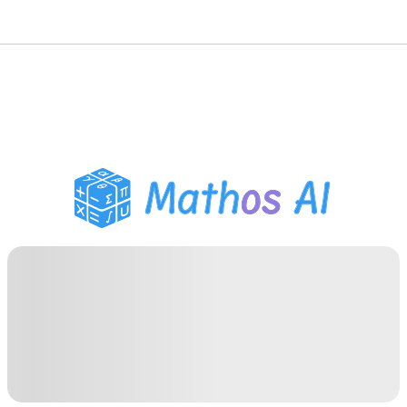
Розв'язувач з
математики
AI-репетитор
Помічник з домашнім
завданням PDF
Інструменти навчання