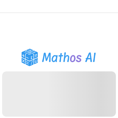
Розв'язувач з
математики
AI-репетитор
Помічник з домашнім
завданням PDF
Інструменти навчання