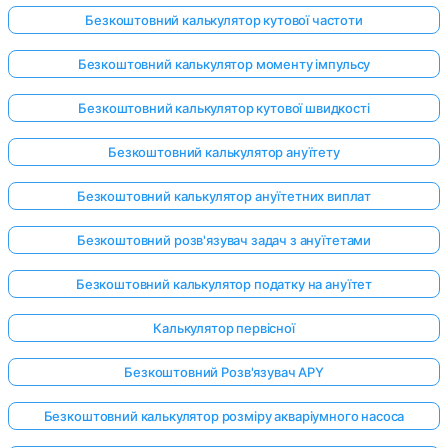
Безкоштовний калькулятор кутової частоти
Безкоштовний калькулятор моменту імпульсу
Поки
немає
Безкоштовний калькулятор кутової швидкості
питань
Безкоштовний калькулятор ануїтету
Задайте
своє
Безкоштовний калькулятор ануїтетних виплат
перше
питання
Безкоштовний розв'язувач задач з ануїтетами
Безкоштовний калькулятор податку на ануїтет
Калькулятор первісної
Безкоштовний Розв'язувач APY
Безкоштовний калькулятор розміру акваріумного насоса