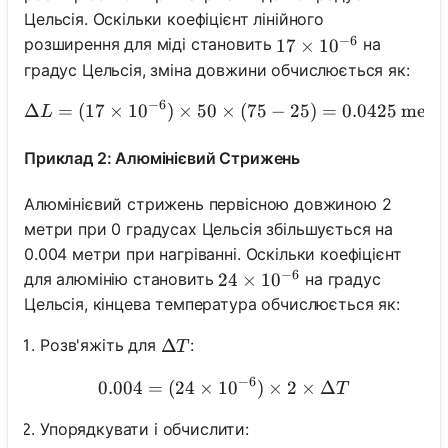
Цельсія. Оскільки коефіцієнт лінійного
−
6
розширення для міді становить
на
17 \times 10^{-6}
17
×
1
0
градус Цельсія, зміна довжини обчислюється як:
−
6
Δ
=
(
17
×
1
0
)
×
50
×
\Delta L = (17 \times 10^
(
75
−
25
)
=
0.0425
meter
L
Приклад 2: Алюмінієвий Стрижень
Алюмінієвий стрижень первісною довжиною 2
метри при 0 градусах Цельсія збільшується на
0.004 метри при нагріванні. Оскільки коефіцієнт
−
6
для алюмінію становить
на градус
24 \times 10^{-6}
24
×
1
0
Цельсія, кінцева температура обчислюється як:
\Delta T
Δ
Розв'яжіть для
:
T
−
6
0.004
=
(
24
×
1
0.004 = (24 \times 10^{-6}
0
)
×
2
×
Δ
T
Упорядкувати і обчислити: