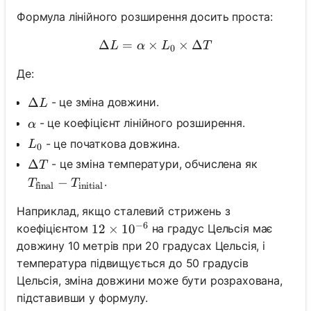
Формула лінійного розширення досить проста:
Δ
=
×
\Delta L = \alpha \times L
×
Δ
L
α
L
T
0
Де:
\Delta L
Δ
- це зміна довжини.
L
\alpha
- це коефіцієнт лінійного розширення.
α
L_0
- це початкова довжина.
L
0
\Delta T
Δ
- це зміна температури, обчислена як
T
T_{\text{final}} - T_{\text{initial}}
−
.
T
T
final
initial
Наприклад, якщо сталевий стрижень з
−
6
коефіцієнтом
на градус Цельсія має
12 \times 10^{-6}
12
×
1
0
довжину 10 метрів при 20 градусах Цельсія, і
температура підвищується до 50 градусів
Цельсія, зміна довжини може бути розрахована,
підставивши у формулу.