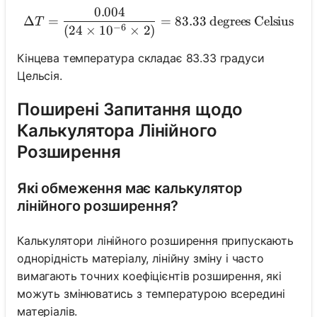
0.004
\Delta T = \frac{0.004}{(2
Δ
=
=
83.33
degrees Celsius
T
−
6
(
24
×
1
0
×
2
)
Кінцева температура складає 83.33 градуси
Цельсія.
Поширені Запитання щодо
Калькулятора Лінійного
Розширення
Які обмеження має калькулятор
лінійного розширення?
Калькулятори лінійного розширення припускають
однорідність матеріалу, лінійну зміну і часто
вимагають точних коефіцієнтів розширення, які
можуть змінюватись з температурою всередині
матеріалів.