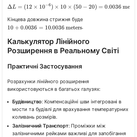
−
6
Δ
=
(
12
×
1
0
)
×
10
×
\Delta L = (12 \times 10^
(
50
−
20
)
=
0.0036
meter
L
Кінцева довжина стрижня буде
.
10 + 0.0036 = 10.0036 \text{ meters}
10
+
0.0036
=
10.0036
meters
Калькулятор Лінійного
Розширення в Реальному Світі
Практичні Застосування
Розрахунки лінійного розширення
використовуються в багатьох галузях:
Будівництво
: Компенсаційні шви інтегровані в
мости та будівлі для врахування температурних
коливань розмірів.
Залізничний Транспорт
: Проміжки між
залізничними рейками важливі для запобігання