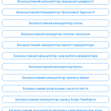
Безкоштовний калькулятор середньої швидкості
Безкоштовний Калькулятор Пропускної Здатності
Поки
Безкоштовний калькулятор основ
немає
питань
Безкоштовний конвертер систем числення
Задайте
Безкоштовний калькулятор ємності акумулятора
своє
перше
Безкоштовний калькулятор часу роботи акумулятора
питання
Безкоштовний калькулятор балок
Безкоштовний калькулятор прогину балки
Безкоштовний розв'язувач частоти биття
Безкоштовний калькулятор закону Бера-Ламберта
Безкоштовний калькулятор формули напруження при згині