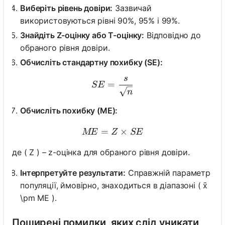
Виберіть рівень довіри:
Зазвичай
використовуються рівні 90%, 95% і 99%.
Знайдіть Z-оцінку або T-оцінку:
Відповідно до
обраного рівня довіри.
Обчисліть стандартну похибку (SE):
s
SE = \frac{s}{\sqrt{n}}
=
SE
n
Обчисліть похибку (ME):
=
ME = Z \times SE
×
ME
Z
SE
де ( Z ) – z-оцінка для обраного рівня довіри.
Інтерпретуйте результати:
Справжній параметр
популяції, ймовірно, знаходиться в діапазоні ( x̄
\pm ME ).
Поширені помилки, яких слід уникати