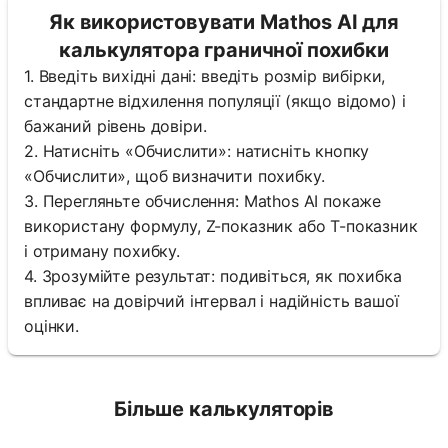
Як використовувати Mathos AI для
калькулятора граничної похибки
1. Введіть вихідні дані: введіть розмір вибірки,
стандартне відхилення популяції (якщо відомо) і
бажаний рівень довіри.
2. Натисніть «Обчислити»: натисніть кнопку
«Обчислити», щоб визначити похибку.
3. Перегляньте обчислення: Mathos AI покаже
використану формулу, Z-показник або T-показник
і отриману похибку.
4. Зрозумійте результат: подивіться, як похибка
впливає на довірчий інтервал і надійність вашої
оцінки.
Більше калькуляторів