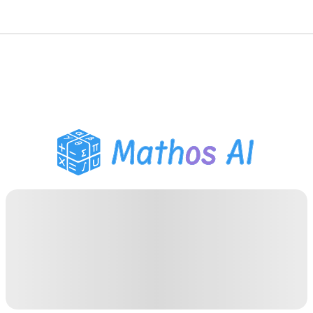
Розв'язувач з
математики
AI-репетитор
Помічник з домашнім
завданням PDF
Інструменти навчання