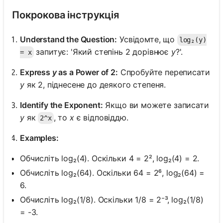
Покрокова інструкція
Understand the Question:
Усвідомте, що
log₂(y)
запитує: 'Який степінь 2 дорівнює
y
?'.
= x
Express
y
as a Power of 2:
Спробуйте переписати
y
як 2, піднесене до деякого степеня.
Identify the Exponent:
Якщо ви можете записати
y
як
, то
x
є відповіддю.
2^x
Examples:
Обчисліть log₂(4). Оскільки 4 = 2², log₂(4) = 2.
Обчисліть log₂(64). Оскільки 64 = 2⁶, log₂(64) =
6.
Обчисліть log₂(1/8). Оскільки 1/8 = 2⁻³, log₂(1/8)
= -3.