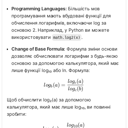
Programming Languages:
Більшість мов
програмування мають вбудовані функції для
обчислення логарифмів, включаючи log за
основою 2. Наприклад, у Python ви можете
використовувати
.
math.log2(x)
Change of Base Formula:
Формула зміни основи
дозволяє обчислювати логарифми з будь-якою
основою за допомогою калькулятора, який має
лише функції log₁₀ або ln. Формула:
(
)
log_b(a) = \frac{log_c(a)}
l
o
g
a
c
(
)
=
l
o
g
a
b
(
)
l
o
g
b
c
Щоб обчислити log₂(a) за допомогою
калькулятора, який має лише log₁₀, ви повинні
зробити:
(
)
log₂(a) = \frac{log₁₀(a)}{l
l
o
g
a
10