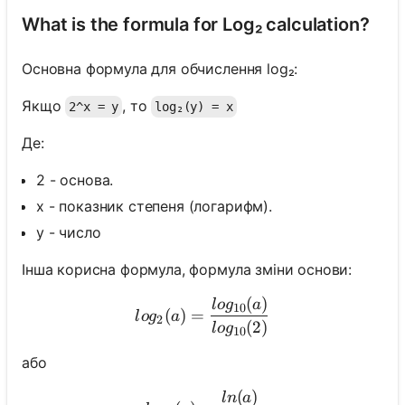
What is the formula for Log₂ calculation?
Основна формула для обчислення log₂:
Якщо
, то
2^x = y
log₂(y) = x
Де:
2 - основа.
x - показник степеня (логарифм).
y - число
Інша корисна формула, формула зміни основи:
(
)
log₂(a) = \frac{log₁₀(a)}{l
l
o
g
a
10
(
)
=
l
o
g
a
2
(
2
)
l
o
g
10
або
(
)
log₂(a) = \frac{ln(a)}{ln(2
l
n
a