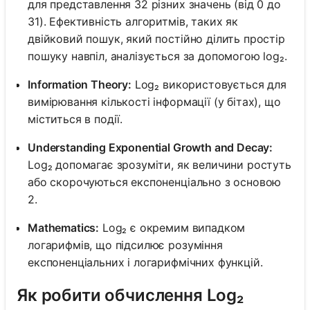
для представлення 32 різних значень (від 0 до
31). Ефективність алгоритмів, таких як
двійковий пошук, який постійно ділить простір
пошуку навпіл, аналізується за допомогою log₂.
Information Theory:
Log₂ використовується для
вимірювання кількості інформації (у бітах), що
міститься в події.
Understanding Exponential Growth and Decay:
Log₂ допомагає зрозуміти, як величини ростуть
або скорочуються експоненціально з основою
2.
Mathematics:
Log₂ є окремим випадком
логарифмів, що підсилює розуміння
експоненціальних і логарифмічних функцій.
Як робити обчислення Log₂