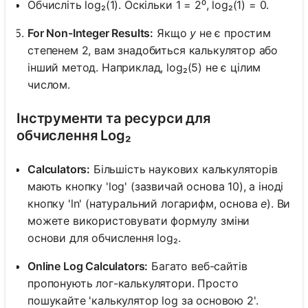
Обчисліть log₂(1). Оскільки 1 = 2⁰, log₂(1) = 0.
For Non-Integer Results:
Якщо
y
не є простим
степенем 2, вам знадобиться калькулятор або
інший метод. Наприклад, log₂(5) не є цілим
числом.
Інструменти та ресурси для
обчислення Log₂
Calculators:
Більшість наукових калькуляторів
мають кнопку 'log' (зазвичай основа 10), а іноді
кнопку 'ln' (натуральний логарифм, основа
e
). Ви
можете використовувати формулу зміни
основи для обчислення log₂.
Online Log Calculators:
Багато веб-сайтів
пропонують лог-калькулятори. Просто
пошукайте 'калькулятор log за основою 2'.