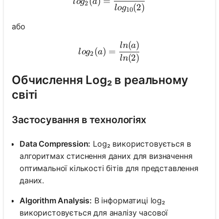
(
)
=
l
o
g
a
2
(
2
)
l
o
g
10
або
(
)
log₂(a) = \frac{ln(a)}{ln(2
l
n
a
(
)
=
l
o
g
a
2
(
2
)
l
n
Обчислення Log₂ в реальному
світі
Застосування в технологіях
Data Compression:
Log₂ використовується в
алгоритмах стиснення даних для визначення
оптимальної кількості бітів для представлення
даних.
Algorithm Analysis:
В інформатиці log₂
використовується для аналізу часової