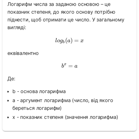
Логарифм числа за заданою основою – це
показник степеня, до якого основу потрібно
піднести, щоб отримати це число. У загальному
вигляді:
(
log_b(a) = x
)
=
l
o
g
a
x
b
еквівалентно
x
=
b^x = a
b
a
Де:
b - основа логарифма
a - аргумент логарифма (число, від якого
береться логарифм)
x - показник степеня (значення логарифма)