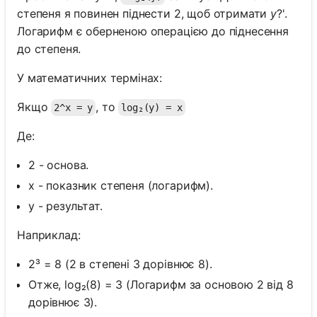
степеня я повинен піднести 2, щоб отримати
y
?'.
Логарифм є оберненою операцією до піднесення
до степеня.
У математичних термінах:
Якщо
, то
2^x = y
log₂(y) = x
Де:
2 - основа.
x - показник степеня (логарифм).
y - результат.
Наприклад:
2³ = 8 (2 в степені 3 дорівнює 8).
Отже, log₂(8) = 3 (Логарифм за основою 2 від 8
дорівнює 3).