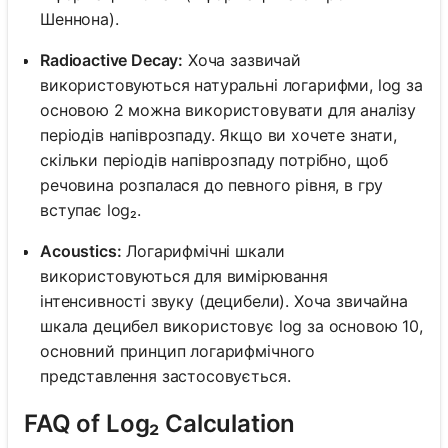
Шеннона).
Radioactive Decay:
Хоча зазвичай
використовуються натуральні логарифми, log за
основою 2 можна використовувати для аналізу
періодів напіврозпаду. Якщо ви хочете знати,
скільки періодів напіврозпаду потрібно, щоб
речовина розпалася до певного рівня, в гру
вступає log₂.
Acoustics:
Логарифмічні шкали
використовуються для вимірювання
інтенсивності звуку (децибели). Хоча звичайна
шкала децибел використовує log за основою 10,
основний принцип логарифмічного
представлення застосовується.
FAQ of Log₂ Calculation