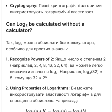
Cryptography:
Певні криптографічні алгоритми
використовують логарифмічні властивості.
Can Log₂ be calculated without a
calculator?
Так, log₂ можна обчислити без калькулятора,
особливо для простих значень:
Recognize Powers of 2:
Якщо число є степенем 2
(наприклад, 2, 4, 8, 16, 32, 64), ви можете легко
визначити значення log₂. Наприклад, log₂(32) =
5, тому що 32 = 2⁵.
Using Properties of Logarithms:
Ви можете
використовувати властивості логарифмів для
спрощення обчислень. Наприклад:
(
∗
)
=
log₂(a*b) = log₂(a) + log₂(
(
)
+
(
)
l
o
g
a
b
l
o
g
a
l
o
g
b