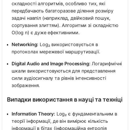
складності алгоритмів, особливо тих, які
передбачають багаторазове ділення розміру
задачі навпіл (наприклад, двійковий пошук,
сортування злиттям). Алгоритми зі складністю
O(log n) є дуже ефективними.
Networking:
Log₂ використовується в
протоколах мережевої маршрутизації.
Digital Audio and Image Processing:
Логарифмічні
шкали використовуються для представлення
сили аудіосигналу та рівнів інтенсивності
зображення.
Випадки використання в науці та техніці
Information Theory:
Log₂ є фундаментальним в
теорії інформації, де він вимірює кількість
інформації в бітах (інформаційна ентропія