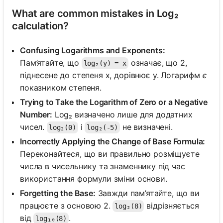
What are common mistakes in Log₂
calculation?
Поки
Confusing Logarithms and Exponents:
немає
Пам’ятайте, що
означає, що 2,
log₂(y) = x
питань
піднесене до степеня x, дорівнює y. Логарифм
є
Задайте
показником степеня.
своє
Trying to Take the Logarithm of Zero or a Negative
перше
Number:
Log₂ визначено лише для додатних
питання
чисел.
і
не визначені.
log₂(0)
log₂(-5)
Incorrectly Applying the Change of Base Formula:
Переконайтеся, що ви правильно розміщуєте
числа в чисельнику та знаменнику під час
використання формули зміни основи.
Forgetting the Base:
Завжди пам’ятайте, що ви
працюєте з основою 2.
відрізняється
log₂(8)
від
.
log₁₀(8)