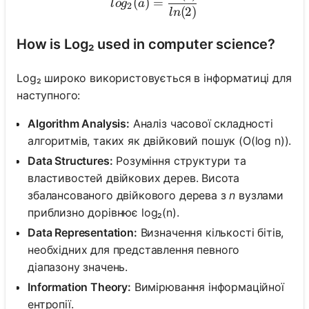
(
)
=
l
o
g
a
2
(
2
)
l
n
How is Log₂ used in computer science?
Log₂ широко використовується в інформатиці для
наступного:
Algorithm Analysis:
Аналіз часової складності
алгоритмів, таких як двійковий пошук (O(log n)).
Data Structures:
Розуміння структури та
властивостей двійкових дерев. Висота
збалансованого двійкового дерева з
n
вузлами
приблизно дорівнює log₂(n).
Data Representation:
Визначення кількості бітів,
необхідних для представлення певного
діапазону значень.
Information Theory:
Вимірювання інформаційної
ентропії.