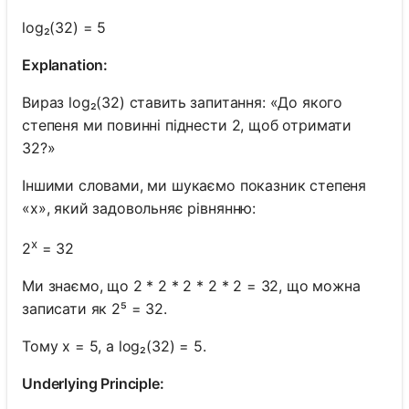
log₂(32) = 5
Explanation:
Вираз log₂(32) ставить запитання: «До якого
степеня ми повинні піднести 2, щоб отримати
32?»
Іншими словами, ми шукаємо показник степеня
«x», який задовольняє рівнянню:
x
2
= 32
Ми знаємо, що 2 * 2 * 2 * 2 * 2 = 32, що можна
записати як 2⁵ = 32.
Тому x = 5, а log₂(32) = 5.
Underlying Principle: