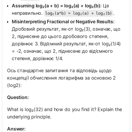
Assuming log₂(a + b) = log₂(a) + log₂(b):
Це
неправильно.
.
log₂(a*b) = log₂(a) + log₂(b)
Misinterpreting Fractional or Negative Results:
Дробовий результат, як-от log₂(3), означає, що
2, піднесене до цього дробового степеня,
дорівнює 3. Від’ємний результат, як-от log₂(1/4)
= -2, означає, що 2, піднесене до від’ємного
степеня, дорівнює 1/4.
Ось стандартне запитання та відповідь щодо
концепції обчислення логарифма за основою 2
(log2):
Question:
What is log₂(32) and how do you find it? Explain the
underlying principle.
Answer: