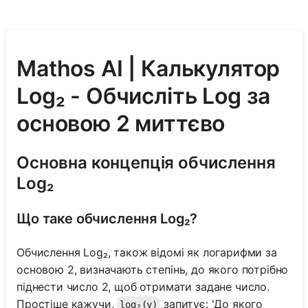
Mathos AI | Калькулятор
Log₂ - Обчисліть Log за
основою 2 миттєво
Основна концепція обчислення
Log₂
Що таке обчислення Log₂?
Обчислення Log₂, також відомі як логарифми за
основою 2, визначають степінь, до якого потрібно
піднести число 2, щоб отримати задане число.
Простіше кажучи,
запитує: 'До якого
log₂(y)