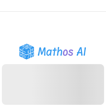
Розв'язувач з
математики
AI-репетитор
Помічник з домашнім
завданням PDF
Інструменти навчання