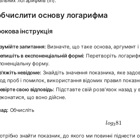
альних логарифмів (ln).
обчислити основу логарифма
окова інструкція
зумійте запитання:
Визначте, що таке основа, аргумент і
епишіть в експоненціальній формі:
Перетворіть логарифмі
поненціальну форму.
в'яжіть невідоме:
Знайдіть значення показника, яке задо
од проб і помилок, використання відомих правил показн
евірте свою відповідь:
Підставте свій розв'язок назад у 
еконатися, що воно дійсне.
ад:
Обчисліть
log_3 81
81
l
o
g
3
отрібно знайти показник, до якого ми повинні піднести о