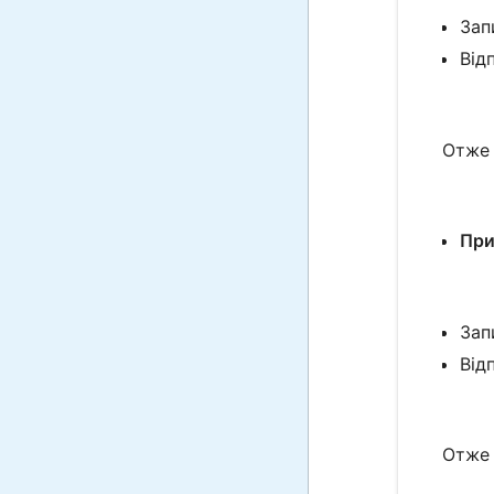
Зап
Відп
Отже
При
Зап
Відп
Отже