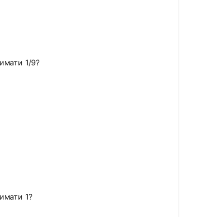
100) = 2
) = ?
имати 1/9?
1/9
) = -2
= ?
римати 1?