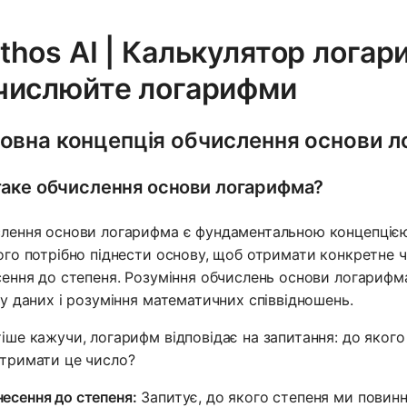
thos AI | Калькулятор логар
числюйте логарифми
овна концепція обчислення основи 
аке обчислення основи логарифма?
лення основи логарифма є фундаментальною концепцією 
ого потрібно піднести основу, щоб отримати конкретне ч
сення до степеня. Розуміння обчислень основи логарифма
зу даних і розуміння математичних співвідношень.
іше кажучи, логарифм відповідає на запитання: до якого
тримати це число?
несення до степеня:
Запитує, до якого степеня ми повинн