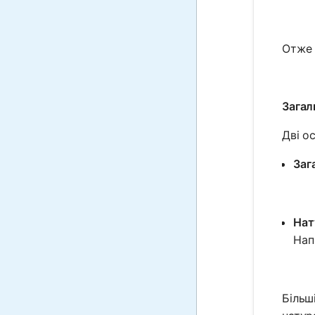
Отже
Загал
Дві о
Заг
Нат
Нап
Більш