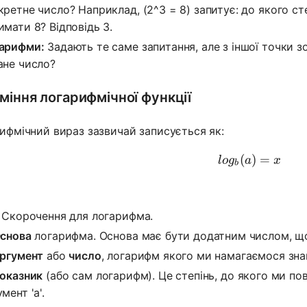
кретне число? Наприклад, (2^3 = 8) запитує: до якого ст
имати 8? Відповідь 3.
арифми:
Задають те саме запитання, але з іншої точки 
ане число?
міння логарифмічної функції
ифмічний вираз зазвичай записується як:
(
log_b(a) 
)
=
l
o
g
a
x
b
Скорочення для логарифма.
снова
логарифма. Основа має бути додатним числом, що
ргумент
або
число
, логарифм якого ми намагаємося зна
оказник
(або сам логарифм). Це степінь, до якого ми пов
мент 'a'.