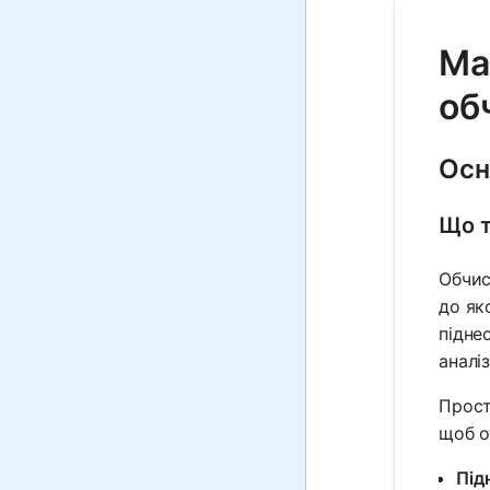
Ma
об
Осн
Що т
Обчис
до як
підне
аналі
Прост
щоб о
Під