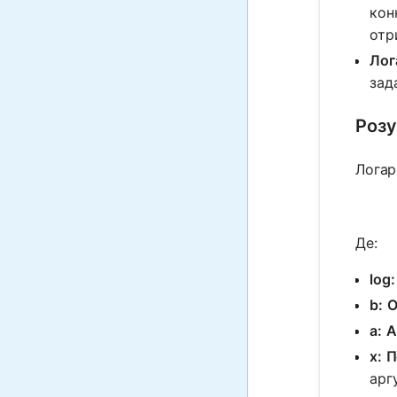
кон
отр
Лог
зад
Розу
Логар
Де:
log:
b:
О
a:
А
x:
П
аргу