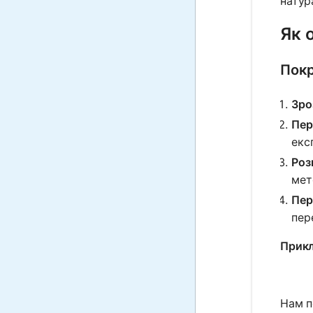
натур
Як 
Покр
Зро
Пер
екс
Роз
мет
Пер
пер
Прикл
Нам п