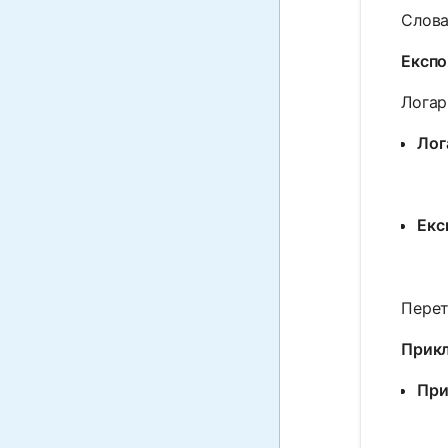
Слова
Експо
Логар
Лог
Екс
Перет
Прикл
При