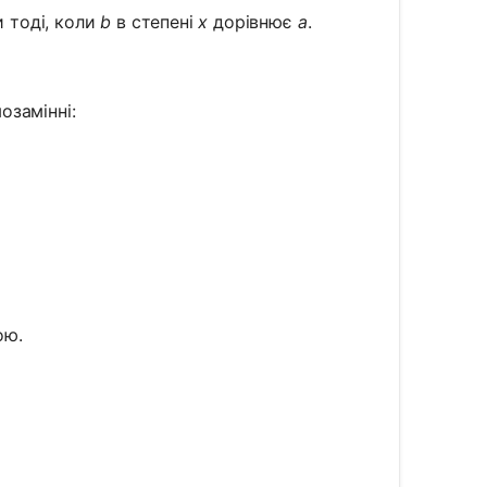
и тоді, коли
b
в степені
x
дорівнює
a
.
озамінні:
= x
ою.
= ?