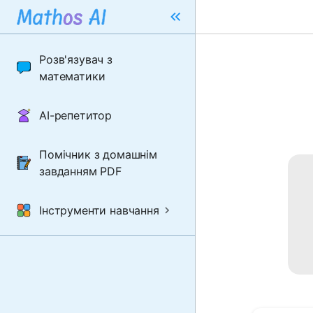
Розв'язувач з
математики
AI-репетитор
Помічник з домашнім
завданням PDF
Інструменти навчання