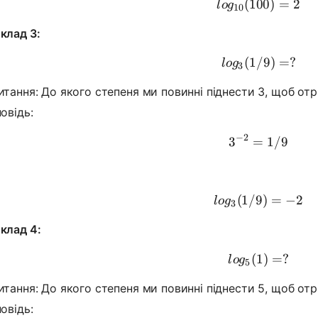
(
100
log_{10}(
)
=
2
l
o
g
10
клад 3:
(
1/9
log_3(1/9
)
=
?
l
o
g
3
итання: До якого степеня ми повинні піднести 3, щоб отр
овідь:
−
2
3
=
3^{-2} = 
1/9
(
1/9
log_3(1/9
)
=
−
2
l
o
g
3
клад 4:
(
1
log_5(1) 
)
=
?
l
o
g
5
итання: До якого степеня ми повинні піднести 5, щоб от
овідь: