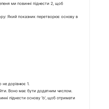
епеня ми повинні піднести 2, щоб
зору: Який показник перетворює основу в
= x
 не дорівнює 1.
йти. Воно має бути додатним числом.
инні піднести основу 'b', щоб отримати