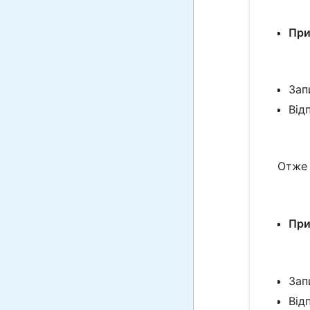
При
Зап
Відп
Отже
При
Зап
Відп