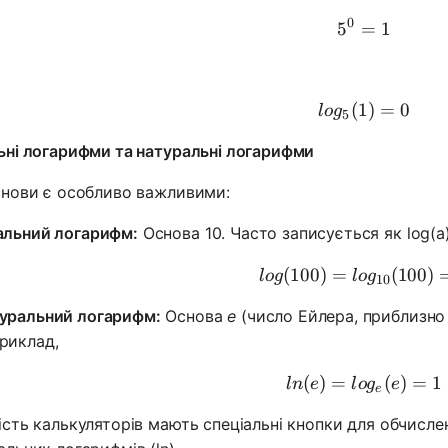
0
5
=
5^0 = 1
1
(
1
log_5(1) 
)
=
0
l
o
g
5
ьні логарифми та натуральні логарифми
снови є особливо важливими:
альний логарифм:
Основа 10. Часто записується як log(a
(
100
)
=
log(100) 
(
100
)
l
o
g
l
o
g
10
уральний логарифм:
Основа
e
(число Ейлера, приблизно 2
риклад,
(
)
=
ln(e) = lo
(
)
=
1
l
n
e
l
o
g
e
e
ість калькуляторів мають спеціальні кнопки для обчислен