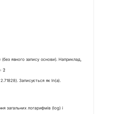
= 0
) (без явного запису основи). Наприклад,
= log_{10}(100) = 2
=
2
.71828). Записується як ln(a).
g_e(e) = 1
ня загальних логарифмів (log) і