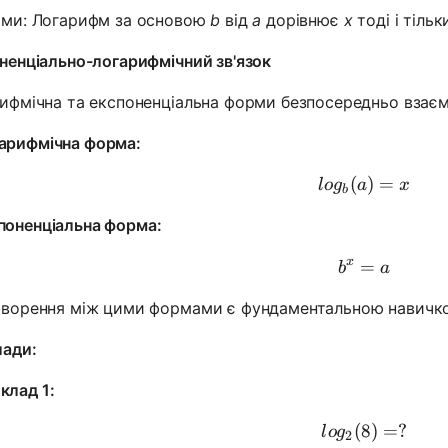
ми: Логарифм за основою
b
від
a
дорівнює
x
тоді і тільк
ненціально-логарифмічний зв'язок
ифмічна та експоненціальна форми безпосередньо взаєм
арифмічна форма:
(
log_b(a) 
)
=
l
o
g
a
x
b
поненціальна форма:
x
=
b^x = a
b
a
ворення між цими формами є фундаментальною навичк
ади:
клад 1:
(
8
log_2(8) 
)
=
?
l
o
g
2