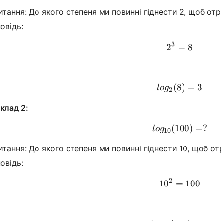
итання: До якого степеня ми повинні піднести 2, щоб от
овідь:
3
2
=
2^3 = 8
8
(
8
log_2(8) 
)
=
3
l
o
g
2
клад 2:
(
100
log_{10}(
)
=
?
l
o
g
10
итання: До якого степеня ми повинні піднести 10, щоб о
овідь:
2
1
0
=
10^2 = 1
100