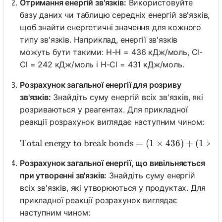
Отримання енергій зв'язків:
Використовуйте
базу даних чи таблицю середніх енергій зв'язків,
щоб знайти енергетичні значення для кожного
типу зв'язків. Наприклад, енергії зв'язків
можуть бути такими: H-H = 436 кДж/моль, Cl-
Cl = 242 кДж/моль і H-Cl = 431 кДж/моль.
Розрахунок загальної енергії для розриву
зв'язків:
Знайдіть суму енергій всіх зв'язків, які
розриваються у реагентах. Для прикладної
реакції розрахунок виглядає наступним чином:
Total energy to break bonds
=
(
1
×
\text{Total ene
436
)
+
(
1
×
2
Розрахунок загальної енергії, що вивільняється
при утворенні зв'язків:
Знайдіть суму енергій
всіх зв'язків, які утворюються у продуктах. Для
прикладної реакції розрахунок виглядає
наступним чином: