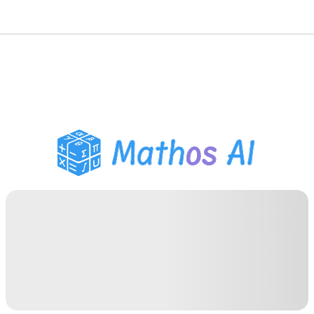
Розв'язувач з
математики
AI-репетитор
Помічник з домашнім
завданням PDF
Інструменти навчання