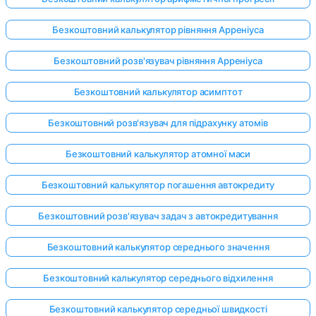
Безкоштовний калькулятор рівняння Арреніуса
Поки
Безкоштовний розв'язувач рівняння Арреніуса
немає
Безкоштовний калькулятор асимптот
питань
Задайте
Безкоштовний розв'язувач для підрахунку атомів
своє
перше
Безкоштовний калькулятор атомної маси
питання
Безкоштовний калькулятор погашення автокредиту
Безкоштовний розв'язувач задач з автокредитування
Безкоштовний калькулятор середнього значення
Безкоштовний калькулятор середнього відхилення
Безкоштовний калькулятор середньої швидкості