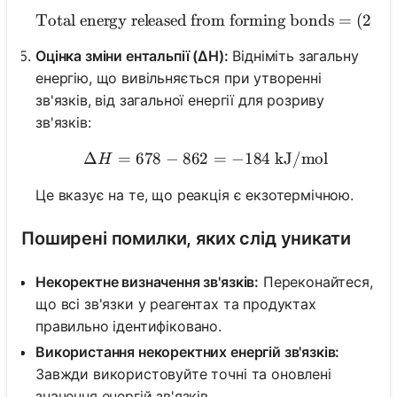
Total energy released from forming bonds
\text{Total ene
=
(
2
×
Оцінка зміни ентальпії (ΔH):
Відніміть загальну
енергію, що вивільняється при утворенні
зв'язків, від загальної енергії для розриву
зв'язків:
Δ
=
678
−
862
\Delta H = 678 - 862 = -1
=
−
184
kJ/mol
H
Це вказує на те, що реакція є екзотермічною.
Поширені помилки, яких слід уникати
Некоректне визначення зв'язків:
Переконайтеся,
що всі зв'язки у реагентах та продуктах
правильно ідентифіковано.
Використання некоректних енергій зв'язків:
Завжди використовуйте точні та оновлені
значення енергій зв'язків.