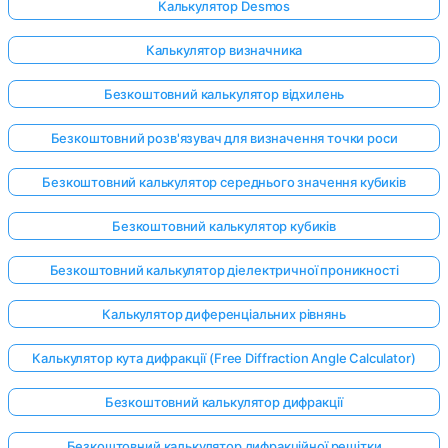
Калькулятор Desmos
Калькулятор визначника
Безкоштовний калькулятор відхилень
Безкоштовний розв'язувач для визначення точки роси
Безкоштовний калькулятор середнього значення кубиків
Безкоштовний калькулятор кубиків
Безкоштовний калькулятор діелектричної проникності
Калькулятор диференціальних рівнянь
Калькулятор кута дифракції (Free Diffraction Angle Calculator)
Увійдіть
тут!
Безкоштовний калькулятор дифракції
имка:
Безкоштовний калькулятор дифракційної решітки