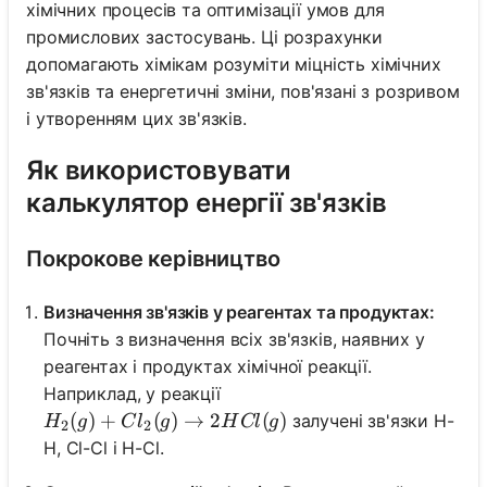
хімічних процесів та оптимізації умов для
промислових застосувань. Ці розрахунки
допомагають хімікам розуміти міцність хімічних
зв'язків та енергетичні зміни, пов'язані з розривом
і утворенням цих зв'язків.
Як використовувати
калькулятор енергії зв'язків
Покрокове керівництво
Визначення зв'язків у реагентах та продуктах:
Почніть з визначення всіх зв'язків, наявних у
реагентах і продуктах хімічної реакції.
Наприклад, у реакції
H_2(g) + Cl_2(g) \rightarrow 2HCl(g)
(
)
+
(
)
→
2
(
)
залучені зв'язки H-
H
g
C
l
g
H
Cl
g
2
2
H, Cl-Cl і H-Cl.