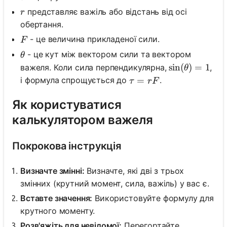
r
представляє важіль або відстань від осі
r
обертання.
F
- це величина прикладеної сили.
F
\theta
- це кут між вектором сили та вектором
θ
\sin(\theta) 
sin
(
)
=
1
важеля. Коли сила перпендикулярна,
,
θ
\tau = rF
=
і формула спрощується до
.
τ
r
F
Як користуватися
калькулятором важеля
Покрокова інструкція
Визначте змінні:
Визначте, які дві з трьох
змінних (крутний момент, сила, важіль) у вас є.
Вставте значення:
Використовуйте формулу для
крутного моменту.
Розв'яжіть для невідомої:
Перегортайте