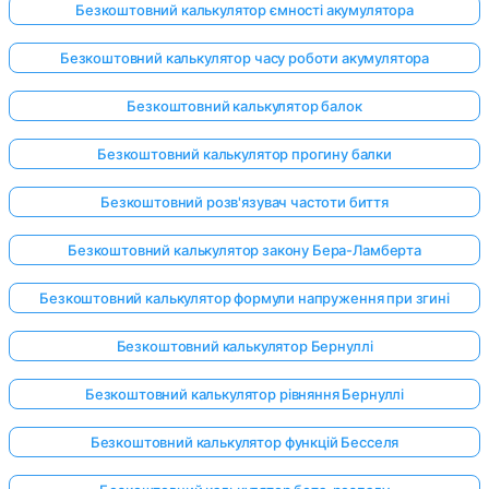
Безкоштовний калькулятор ємності акумулятора
Безкоштовний калькулятор часу роботи акумулятора
Поки
Безкоштовний калькулятор балок
немає
питань
Безкоштовний калькулятор прогину балки
Задайте
Безкоштовний розв'язувач частоти биття
своє
перше
Безкоштовний калькулятор закону Бера-Ламберта
питання
Безкоштовний калькулятор формули напруження при згині
Безкоштовний калькулятор Бернуллі
Безкоштовний калькулятор рівняння Бернуллі
Безкоштовний калькулятор функцій Бесселя