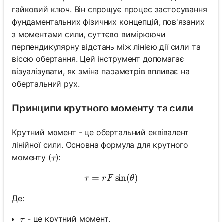
гайковий ключ. Він спрощує процес застосування
фундаментальних фізичних концепцій, пов'язаних
з моментами сили, суттєво вимірюючи
перпендикулярну відстань між лінією дії сили та
віссю обертання. Цей інструмент допомагає
візуалізувати, як зміна параметрів впливає на
обертальний рух.
Принципи крутного моменту та сили
Крутний момент - це обертальний еквівалент
лінійної сили. Основна формула для крутного
\tau
моменту (
):
τ
=
\tau = rF\sin(\theta)
sin
(
)
τ
r
F
θ
Де:
\tau
- це крутний момент.
τ