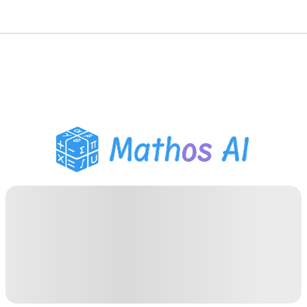
Розв'язувач з
математики
AI-репетитор
Помічник з домашнім
завданням PDF
Інструменти навчання