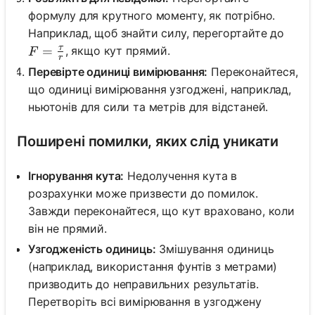
формулу для крутного моменту, як потрібно.
Наприклад, щоб знайти силу, перегортайте до
τ
F = \frac{\tau}{r}
=
, якщо кут прямий.
F
r
Перевірте одиниці вимірювання:
Переконайтеся,
що одиниці вимірювання узгоджені, наприклад,
ньютонів для сили та метрів для відстаней.
Поширені помилки, яких слід уникати
Ігнорування кута:
Недолучення кута в
розрахунки може призвести до помилок.
Завжди переконайтеся, що кут враховано, коли
він не прямий.
Узгодженість одиниць:
Змішування одиниць
(наприклад, використання фунтів з метрами)
призводить до неправильних результатів.
Перетворіть всі вимірювання в узгоджену