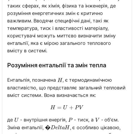
таких сферах, як хімія, фізика та інженерія, де
розуміння енергетичних змін є критично
важливим. Вводячи специфічні дані, такі як
температура, тиск і властивості матеріалу,
користувачі можуть миттєво визначити зміну
ентальпії, яка є мірою загального теплового
вмісту в системі.
Розуміння ентальпії та змін тепла
H
Ентальпія, позначена
, є термодинамічною
H
властивістю, що представляє загальний тепловий
вміст системи. Вона визначається як:
=
H = U + PV
+
H
U
P
V
U
P
V
де
- внутрішня енергія,
- тиск, а
- об'єм.
U
P
V
�Delta H
�
Зміна ентальпії,
, є особливо цікавою,
De
lt
a
H