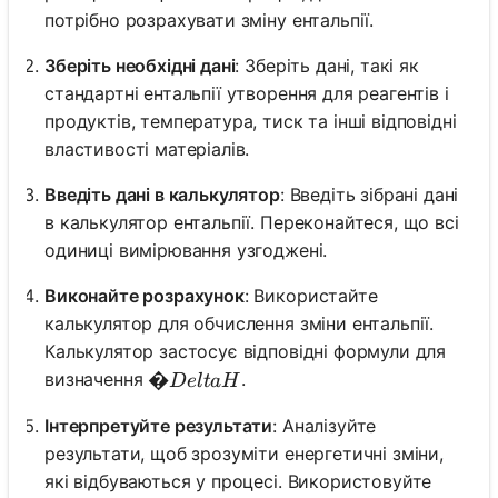
потрібно розрахувати зміну ентальпії.
Зберіть необхідні дані
: Зберіть дані, такі як
стандартні ентальпії утворення для реагентів і
продуктів, температура, тиск та інші відповідні
властивості матеріалів.
Введіть дані в калькулятор
: Введіть зібрані дані
в калькулятор ентальпії. Переконайтеся, що всі
одиниці вимірювання узгоджені.
Виконайте розрахунок
: Використайте
калькулятор для обчислення зміни ентальпії.
Калькулятор застосує відповідні формули для
�Delta H
�
визначення
.
De
lt
a
H
Інтерпретуйте результати
: Аналізуйте
результати, щоб зрозуміти енергетичні зміни,
які відбуваються у процесі. Використовуйте