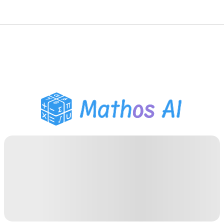
Розв'язувач з
математики
AI-репетитор
Помічник з домашнім
завданням PDF
Інструменти навчання