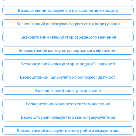
Безкоштовний калькулятор погашення автокредиту
Безкоштовний розв'язувач задач з автокредитування
Поки
немає
Безкоштовний калькулятор середнього значення
питань
Задайте
Безкоштовний калькулятор середнього відхилення
своє
перше
Безкоштовний калькулятор середньої швидкості
питання
Безкоштовний Калькулятор Пропускної Здатності
Безкоштовний калькулятор основ
Безкоштовний конвертер систем числення
Безкоштовний калькулятор ємності акумулятора
Безкоштовний калькулятор часу роботи акумулятора