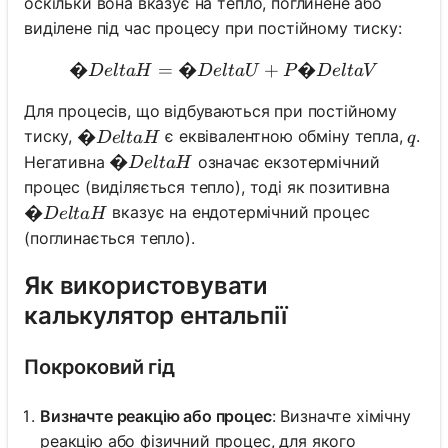
оскільки вона вказує на тепло, поглинене або
виділене під час процесу при постійному тиску:
�
=
�
�Delta H = �Delta U + 
+
�
De
lt
a
H
De
lt
a
U
P
De
lt
aV
Для процесів, що відбуваються при постійному
�Delta H
�
q
тиску,
є еквівалентною обміну тепла,
.
De
lt
a
H
q
�Delta H
�
Негативна
означає екзотермічний
De
lt
a
H
процес (виділяється тепло), тоді як позитивна
�Delta H
�
вказує на ендотермічний процес
De
lt
a
H
(поглинається тепло).
Як використовувати
калькулятор ентальпії
Покроковий гід
Визначте реакцію або процес
: Визначте хімічну
реакцію або фізичний процес, для якого