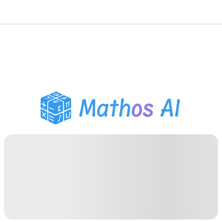
Розв'язувач з
математики
AI-репетитор
Помічник з домашнім
завданням PDF
Інструменти навчання