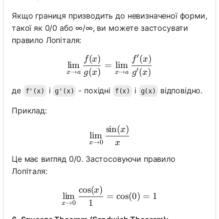
Якщо границя призводить до невизначеної форми,
такої як 0/0 або ∞/∞, ви можете застосувати
правило Лопіталя:
′
(
)
(
)
\lim_{x \to a} \frac{f(x)}{
f
x
f
x
lim
=
lim
′
(
)
(
)
g
x
g
x
→
→
x
a
x
a
де
і
- похідні
і
відповідно.
f'(x)
g'(x)
f(x)
g(x)
Приклад:
sin
(
)
\lim_{x \to 0} \frac{\sin(
x
lim
x
→
0
x
Це має вигляд 0/0. Застосовуючи правило
Лопіталя:
cos
(
)
\lim_{x \to 0} \frac{\cos(
x
lim
=
cos
(
0
)
=
1
1
→
0
x