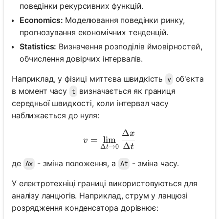
поведінки рекурсивних функцій.
Economics:
Моделювання поведінки ринку,
прогнозування економічних тенденцій.
Поки
Statistics:
Визначення розподілів ймовірностей,
немає
обчислення довірчих інтервалів.
питань
Наприклад, у фізиці миттєва швидкість
об'єкта
v
Задайте
в момент часу
визначається як границя
своє
t
перше
середньої швидкості, коли інтервал часу
питання
наближається до нуля:
Δ
x
v = \lim_{\Delta t \to 0} 
=
lim
v
Δ
t
Δ
→
0
t
де
- зміна положення, а
- зміна часу.
Δx
Δt
У електротехніці границі використовуються для
аналізу ланцюгів. Наприклад, струм у ланцюзі
розрядження конденсатора дорівнює: