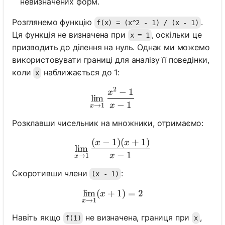
невизначених форм.
Розглянемо функцію
.
f(x) = (x^2 - 1) / (x - 1)
Ця функція не визначена при
, оскільки це
x = 1
призводить до ділення на нуль. Однак ми можемо
використовувати границі для аналізу її поведінки,
коли
наближається до 1:
x
2
−
1
\lim_{x \to 1} \frac{x^2 - 
x
lim
−
1
x
→
1
x
Розклавши чисельник на множники, отримаємо:
(
−
1
)
(
+
1
)
\lim_{x \to 1} \frac{(x - 1
x
x
lim
−
1
x
→
1
x
Скоротивши члени
:
(x - 1)
lim
(
+
\lim_{x \to 1} (x + 1) = 2
1
)
=
2
x
→
1
x
Навіть якщо
не визначена, границя при
,
f(1)
x