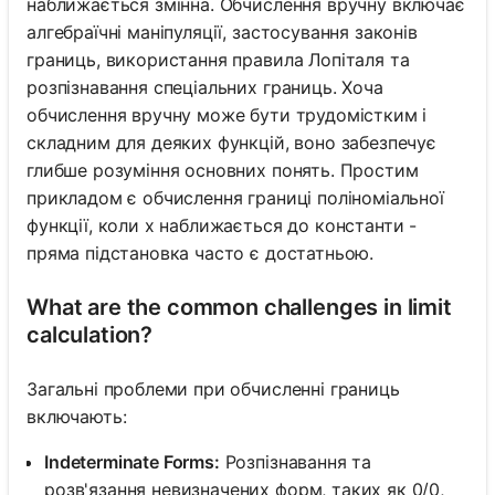
наближається змінна. Обчислення вручну включає
алгебраїчні маніпуляції, застосування законів
границь, використання правила Лопіталя та
розпізнавання спеціальних границь. Хоча
обчислення вручну може бути трудомістким і
складним для деяких функцій, воно забезпечує
глибше розуміння основних понять. Простим
прикладом є обчислення границі поліноміальної
функції, коли x наближається до константи -
пряма підстановка часто є достатньою.
What are the common challenges in limit
calculation?
Загальні проблеми при обчисленні границь
включають:
Indeterminate Forms:
Розпізнавання та
розв'язання невизначених форм, таких як 0/0,