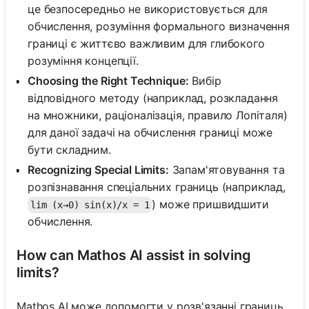
це безпосередньо не використовується для
обчислення, розуміння формального визначення
границі є життєво важливим для глибокого
розуміння концепції.
Choosing the Right Technique:
Вибір
відповідного методу (наприклад, розкладання
на множники, раціоналізація, правило Лопіталя)
для даної задачі на обчислення границі може
бути складним.
Recognizing Special Limits:
Запам'ятовування та
розпізнавання спеціальних границь (наприклад,
) може пришвидшити
lim (x→0) sin(x)/x = 1
обчислення.
How can Mathos AI assist in solving
limits?
Mathos AI може допомогти у розв'язанні границь