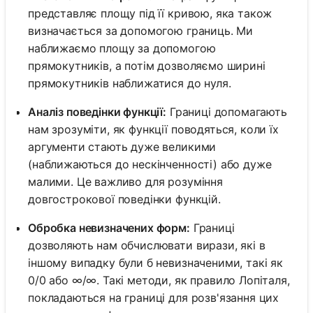
представляє площу під її кривою, яка також
визначається за допомогою границь. Ми
наближаємо площу за допомогою
прямокутників, а потім дозволяємо ширині
прямокутників наближатися до нуля.
Аналіз поведінки функції:
Границі допомагають
нам зрозуміти, як функції поводяться, коли їх
аргументи стають дуже великими
(наближаються до нескінченності) або дуже
малими. Це важливо для розуміння
довгострокової поведінки функцій.
Обробка невизначених форм:
Границі
дозволяють нам обчислювати вирази, які в
іншому випадку були б невизначеними, такі як
0/0 або ∞/∞. Такі методи, як правило Лопіталя,
покладаються на границі для розв'язання цих