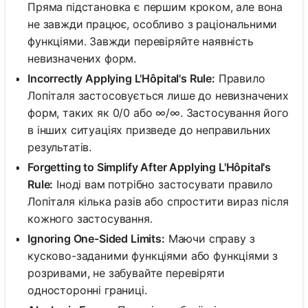
Пряма підстановка є першим кроком, але вона
не завжди працює, особливо з раціональними
функціями. Завжди перевіряйте наявність
невизначених форм.
Incorrectly Applying L'Hôpital's Rule:
Правило
Лопіталя застосовується лише до невизначених
форм, таких як 0/0 або ∞/∞. Застосування його
в інших ситуаціях призведе до неправильних
результатів.
Forgetting to Simplify After Applying L'Hôpital's
Rule:
Іноді вам потрібно застосувати правило
Лопіталя кілька разів або спростити вираз після
кожного застосування.
Ignoring One-Sided Limits:
Маючи справу з
кусково-заданими функціями або функціями з
розривами, не забувайте перевіряти
односторонні границі.