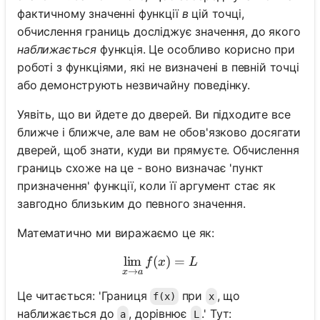
фактичному значенні функції
в
цій точці,
обчислення границь досліджує значення, до якого
наближається
функція. Це особливо корисно при
роботі з функціями, які не визначені в певній точці
або демонструють незвичайну поведінку.
Уявіть, що ви йдете до дверей. Ви підходите все
ближче і ближче, але вам не обов'язково досягати
дверей, щоб знати, куди ви прямуєте. Обчислення
границь схоже на це - воно визначає 'пункт
призначення' функції, коли її аргумент стає як
завгодно близьким до певного значення.
Математично ми виражаємо це як:
lim
(
\lim_{x \to a} f(x) = L
)
=
f
x
L
→
x
a
Це читається: 'Границя
при
, що
f(x)
x
наближається до
, дорівнює
.' Тут:
a
L