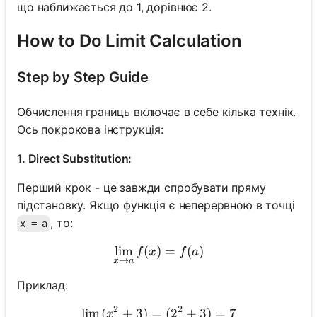
що наближається до 1, дорівнює 2.
How to Do Limit Calculation
Step by Step Guide
Обчислення границь включає в себе кілька технік.
Ось покрокова інструкція:
1. Direct Substitution:
Перший крок - це завжди спробувати пряму
підстановку. Якщо функція є неперервною в точці
, то:
x = a
lim
(
)
\lim_{x \to a} f(x) = f(a)
=
(
)
f
x
f
a
→
x
a
Приклад:
2
2
lim
(
+
3
)
=
\lim_{x \to 2} (x^2 + 3) =
(
2
+
3
)
=
7
x