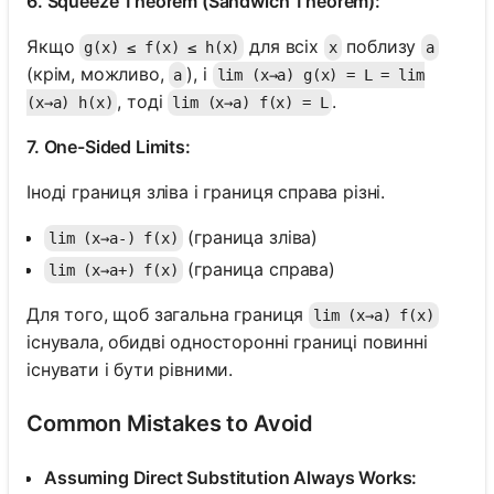
6. Squeeze Theorem (Sandwich Theorem):
Якщо
для всіх
поблизу
g(x) ≤ f(x) ≤ h(x)
x
a
(крім, можливо,
), і
a
lim (x→a) g(x) = L = lim
, тоді
.
(x→a) h(x)
lim (x→a) f(x) = L
7. One-Sided Limits:
Іноді границя зліва і границя справа різні.
(граница зліва)
lim (x→a-) f(x)
(граница справа)
lim (x→a+) f(x)
Для того, щоб загальна границя
lim (x→a) f(x)
існувала, обидві односторонні границі повинні
існувати і бути рівними.
Common Mistakes to Avoid
Assuming Direct Substitution Always Works: