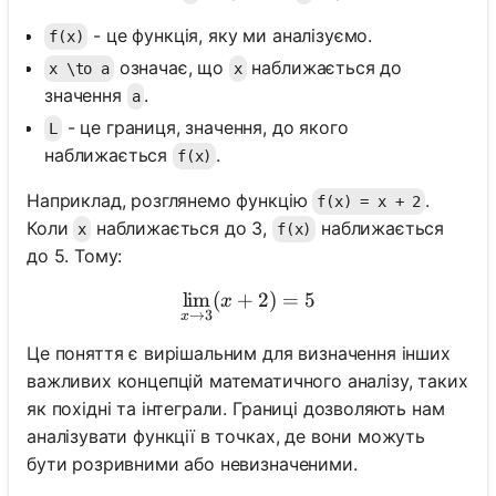
- це функція, яку ми аналізуємо.
f(x)
означає, що
наближається до
x \to a
x
значення
.
a
- це границя, значення, до якого
L
наближається
.
f(x)
Наприклад, розглянемо функцію
.
f(x) = x + 2
Коли
наближається до 3,
наближається
x
f(x)
до 5. Тому:
lim
(
+
\lim_{x \to 3} (x + 2) = 5
2
)
=
5
x
→
3
x
Це поняття є вирішальним для визначення інших
важливих концепцій математичного аналізу, таких
як похідні та інтеграли. Границі дозволяють нам
аналізувати функції в точках, де вони можуть
бути розривними або невизначеними.