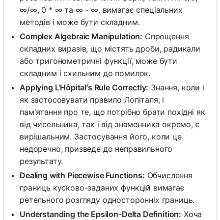
∞/∞, 0 * ∞ та ∞ - ∞, вимагає спеціальних
методів і може бути складним.
Complex Algebraic Manipulation:
Спрощення
складних виразів, що містять дроби, радикали
або тригонометричні функції, може бути
складним і схильним до помилок.
Applying L'Hôpital's Rule Correctly:
Знання, коли і
як застосовувати правило Лопіталя, і
пам'ятання про те, що потрібно брати похідні як
від чисельника, так і від знаменника окремо, є
вирішальним. Застосування його, коли це
недоречно, призведе до неправильного
результату.
Dealing with Piecewise Functions:
Обчислення
границь кусково-заданих функцій вимагає
ретельного розгляду односторонніх границь.
Understanding the Epsilon-Delta Definition:
Хоча