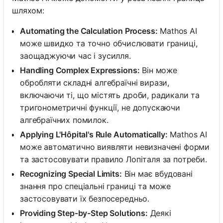
шляхом:
Automating the Calculation Process:
Mathos AI
може швидко та точно обчислювати границі,
заощаджуючи час і зусилля.
Handling Complex Expressions:
Він може
обробляти складні алгебраїчні вирази,
включаючи ті, що містять дроби, радикали та
тригонометричні функції, не допускаючи
алгебраїчних помилок.
Applying L'Hôpital's Rule Automatically:
Mathos AI
може автоматично виявляти невизначені форми
та застосовувати правило Лопіталя за потреби.
Recognizing Special Limits:
Він має вбудовані
знання про спеціальні границі та може
застосовувати їх безпосередньо.
Providing Step-by-Step Solutions:
Деякі