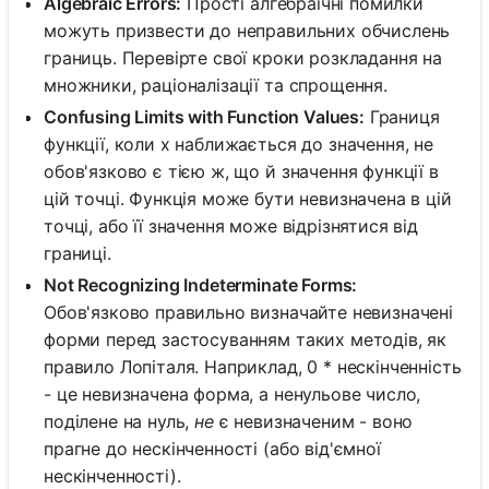
Algebraic Errors:
Прості алгебраїчні помилки
можуть призвести до неправильних обчислень
границь. Перевірте свої кроки розкладання на
множники, раціоналізації та спрощення.
Confusing Limits with Function Values:
Границя
функції, коли x наближається до значення, не
обов'язково є тією ж, що й значення функції в
цій точці. Функція може бути невизначена в цій
точці, або її значення може відрізнятися від
границі.
Not Recognizing Indeterminate Forms:
Обов'язково правильно визначайте невизначені
форми перед застосуванням таких методів, як
правило Лопіталя. Наприклад, 0 * нескінченність
- це невизначена форма, а ненульове число,
поділене на нуль,
не
є невизначеним - воно
прагне до нескінченності (або від'ємної
нескінченності).