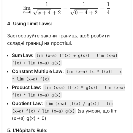
1
1
1
\lim_{x \to 0} \frac{1}{\
lim
=
=
4
+
4
+
2
0
+
4
+
2
→
0
x
x
4. Using Limit Laws:
Застосовуйте закони границь, щоб розбити
складні границі на простіші.
Sum Law:
lim (x→a) [f(x) + g(x)] = lim (x→a)
f(x) + lim (x→a) g(x)
Constant Multiple Law:
lim (x→a) [c * f(x)] = c
* lim (x→a) f(x)
Product Law:
lim (x→a) [f(x) * g(x)] = lim (x→a)
f(x) * lim (x→a) g(x)
Quotient Law:
lim (x→a) [f(x) / g(x)] = lim
(за умови, що lim
(x→a) f(x) / lim (x→a) g(x)
(x→a) g(x) ≠ 0)
5. L'Hôpital's Rule: