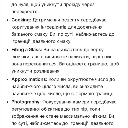
до нуля, щоб уникнути проїзду через
перехрестя.
Cooking:
Дотримання рецепту передбачає
коригування інгредієнтів для досягнення
бажаного смаку. Ви, по суті, наближаєтесь до
'границі' ідеального смаку.
Filling a Glass:
Ви наближаєтесь до верху
склянки, але припиняєте наливати, перш ніж
вона переповниться. Ви оцінюєте границю, щоб
уникнути розливання.
Approximations:
Коли ви округлюєте число до
найближчого цілого числа, ви знаходите
найближче ціле число, що є формою границі.
Photography:
Фокусування камери передбачає
регулювання об'єктива до тих пір, поки
зображення не стане максимально чітким. Ви,
по суті, наближаєтесь до 'границі' ідеального