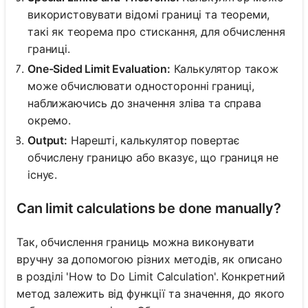
використовувати відомі границі та теореми,
такі як теорема про стискання, для обчислення
границі.
One-Sided Limit Evaluation:
Калькулятор також
може обчислювати односторонні границі,
наближаючись до значення зліва та справа
окремо.
Output:
Нарешті, калькулятор повертає
обчислену границю або вказує, що границя не
існує.
Can limit calculations be done manually?
Так, обчислення границь можна виконувати
вручну за допомогою різних методів, як описано
в розділі 'How to Do Limit Calculation'. Конкретний
метод залежить від функції та значення, до якого