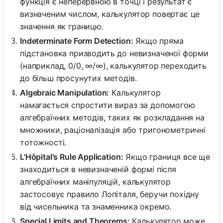
функція є неперервною в точці і результат є
визначеним числом, калькулятор повертає це
значення як границю.
Indeterminate Form Detection:
Якщо пряма
підстановка призводить до невизначеної форми
(наприклад, 0/0, ∞/∞), калькулятор переходить
до більш просунутих методів.
Algebraic Manipulation:
Калькулятор
намагається спростити вираз за допомогою
алгебраїчних методів, таких як розкладання на
множники, раціоналізація або тригонометричні
тотожності.
L'Hôpital's Rule Application:
Якщо границя все ще
знаходиться в невизначеній формі після
алгебраїчних маніпуляцій, калькулятор
застосовує правило Лопіталя, беручи похідну
від чисельника та знаменника окремо.
Special Limits and Theorems:
Калькулятор може