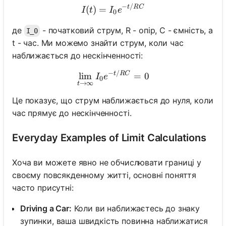
−
/
I(t) = I_0 e^{-t/RC}
t
RC
(
)
=
I
t
I
e
0
де
- початковий струм, R - опір, C - ємність, а
I_0
t - час. Ми можемо знайти струм, коли час
наближається до нескінченності:
−
/
\lim_{t \to \infty} I_0 e^
t
RC
lim
=
0
I
e
0
→
∞
t
Це показує, що струм наближається до нуля, коли
час прямує до нескінченності.
Everyday Examples of Limit Calculations
Хоча ви можете явно не обчислювати границі у
своєму повсякденному житті, основні поняття
часто присутні:
Driving a Car:
Коли ви наближаєтесь до знаку
зупинки, ваша швидкість повинна наближатися