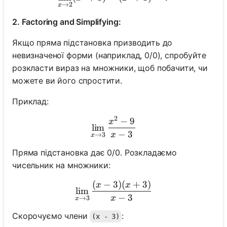
→
2
x
2. Factoring and Simplifying:
Якщо пряма підстановка призводить до
невизначеної форми (наприклад, 0/0), спробуйте
розкласти вираз на множники, щоб побачити, чи
можете ви його спростити.
Приклад:
2
−
9
\lim_{x \to 3} \frac{x^2 - 
x
lim
−
3
x
→
3
x
Пряма підстановка дає 0/0. Розкладаємо
чисельник на множники:
(
−
3
)
(
+
3
)
\lim_{x \to 3} \frac{(x - 3
x
x
lim
−
3
x
→
3
x
Скорочуємо члени
:
(x - 3)