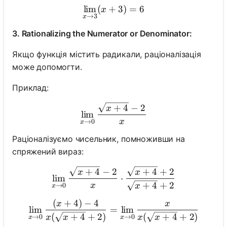
lim
(
+
\lim_{x \to 3} (x + 3) = 6
3
)
=
6
x
→
3
x
3. Rationalizing the Numerator or Denominator:
Якщо функція містить радикали, раціоналізація
може допомогти.
Приклад:
+
4
−
2
\lim_{x \to 0} \frac{\sqrt
x
lim
x
→
0
x
Раціоналізуємо чисельник, помноживши на
спряжений вираз:
+
4
−
2
+
4
+
2
\lim_{x \to 0} \frac{\sqrt
x
x
lim
⋅
+
4
+
2
x
→
0
x
x
(
+
4
)
−
4
\lim_{x \to 0} \frac{(x + 
x
x
lim
=
lim
(
+
4
+
2
)
(
+
4
+
2
)
→
0
→
0
x
x
x
x
x
x