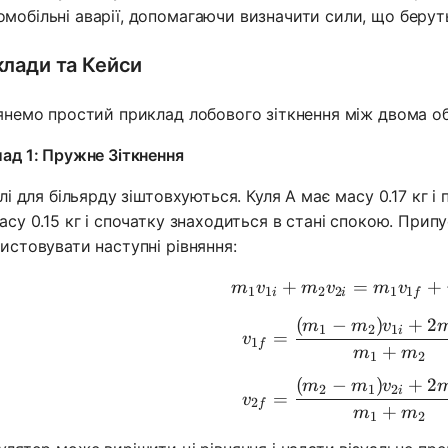
омобільні аварії, допомагаючи визначити сили, що берут
лади та Кейси
янемо простий приклад лобового зіткнення між двома об
ад 1: Пружне Зіткнення
улі для більярду зіштовхуються. Куля A має масу 0.17 кг і
асу 0.15 кг і спочатку знаходиться в стані спокою. При
истовувати наступні рівняння:
+
=
m_1v_{1i
+
m
v
m
v
m
v
1
1
2
2
1
1
i
i
f
(
−
)
+
2
v_{1f} =
m
m
v
1
2
1
i
=
v
1
f
+
m
m
1
2
(
−
)
+
2
v_{2f} =
m
m
v
2
1
2
i
=
v
2
f
+
m
m
1
2