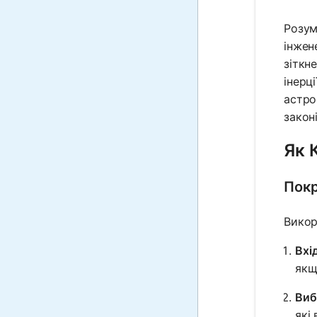
Розум
інжен
зіткн
інерц
астро
закон
Як 
Покр
Викор
Вхі
якщ
Виб
які