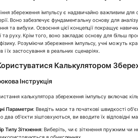
іння збереження імпульсу є надзвичайно важливим для сту
ерії. Воно забезпечує фундаментальну основу для аналізу
ення та вибухи. Освоєння цієї концепції покращує навичк
ії та руху. Крім того, воно закладає основу для більш п
фізику. Розуміючи збереження імпульсу, учні можуть кра
ів і їх застосування в реальних сценаріях.
Користуватися Калькулятором Збере
окова Інструкція
истання калькулятора збереження імпульсу включає кіль
дні Параметри
: Введіть маси та початкові швидкості об'є
о два об'єкти зіштовхуються, ви вводите їх відповідні м
ір Типу Зіткнення
: Виберіть, чи є зіткнення пружним чи 
 використовуються в обчисленнях.