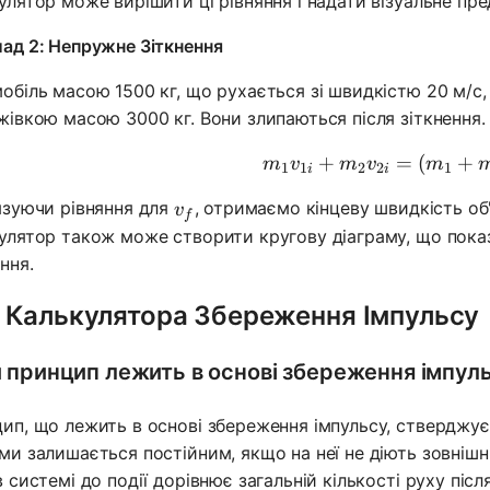
улятор може вирішити ці рівняння і надати візуальне пред
ад 2: Непружне Зіткнення
обіль масою 1500 кг, що рухається зі швидкістю 20 м/с,
жівкою масою 3000 кг. Вони злипаються після зіткнення.
+
=
m_1v_{1i
(
+
m
v
m
v
m
1
1
2
2
1
i
i
v_f
язуючи рівняння для
, отримаємо кінцеву швидкість об
v
f
улятор також може створити кругову діаграму, що показу
ння.
 Калькулятора Збереження Імпульсу
 принцип лежить в основі збереження імпул
ип, що лежить в основі збереження імпульсу, стверджує
ми залишається постійним, якщо на неї не діють зовнішні
 системі до події дорівнює загальній кількості руху після