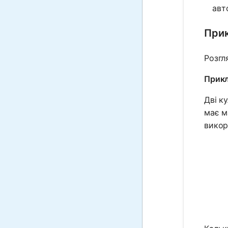
авт
Прик
Розгл
Прикл
Дві к
має м
викор