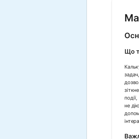
Ma
Осн
Що т
Кальк
задач
дозво
зіткн
події
не ді
допом
інтер
Важл