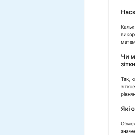
Наск
Кальк
викор
матем
Чи м
зітк
Так, 
зіткн
рівня
Які 
Обмеж
значе