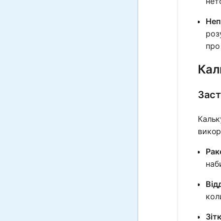
нет
Неп
роз
про
Кал
Заст
Кальк
викор
Рак
наб
Від
кол
Зіт