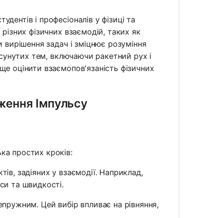
дентів і професіоналів у фізиці та
 різних фізичних взаємодій, таких як
и вирішення задач і зміцнює розуміння
росунутих тем, включаючи ракетний рух і
ще оцінити взаємопов'язаність фізичних
ження Імпульсу
ка простих кроків:
ктів, задіяних у взаємодії. Наприклад,
аси та швидкості.
непружним. Цей вибір впливає на рівняння,