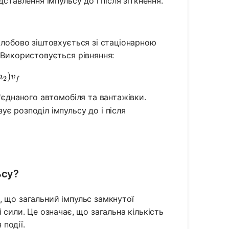
ставлення імпульсу до і після зіткнення.
 лобово зіштовхується зі стаціонарною
 Використовується рівняння:
} + m_2v_{2i} = (m_1 + m_2)v_f
)
m
v
2
f
'єднаного автомобіля та вантажівки.
є розподіл імпульсу до і після
ьсу?
, що загальний імпульс замкнутої
 сили. Це означає, що загальна кількість
 події.