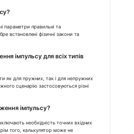
ьсу?
ні параметри правильні та
бре встановлені фізичні закони та
ня імпульсу для всіх типів
и як для пружних, так і для непружних
ожного сценарію застосовуються різні
еження імпульсу?
ключають необхідність точних вхідних
Крім того, калькулятор може не