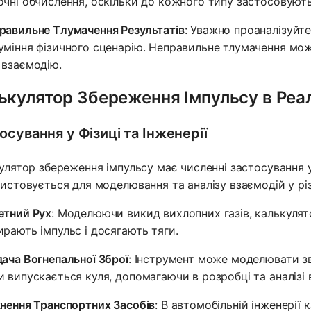
очні обчислення, оскільки до кожного типу застосовуютьс
равильне Тлумачення Результатів
: Уважно проаналізуйте
уміння фізичного сценарію. Неправильне тлумачення мо
 взаємодію.
ькулятор Збереження Імпульсу в Реал
осування у Фізиці та Інженерії
улятор збереження імпульсу має численні застосування у ф
истовується для моделювання та аналізу взаємодій у різ
етний Рух
: Моделюючи викид вихлопних газів, калькулят
ирають імпульс і досягають тяги.
дача Вогнепальної Зброї
: Інструмент може моделювати зв
и випускається куля, допомагаючи в розробці та аналізі в
кнення Транспортних Засобів
: В автомобільній інженерії