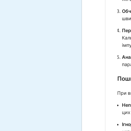
Обч
шви
Пер
Кал
імпу
Ана
пар
Поши
При в
Неп
цих
Ігн