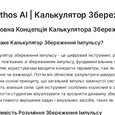
thos AI | Калькулятор Збер
овна Концепція Калькулятора Збере
аке Калькулятор Збереження Імпульсу?
улятор збереження імпульсу - це цифровий інструмент, 
, пов'язаних зі збереженням імпульсу, фундаментальним 
ляє користувачам вводити конкретні параметри, такі як м
енні чи взаємодії. Потім він обчислює результуючі швидкос
, на основі принципу, що загальний імпульс замкнутої си
ють зовнішні сили. Цей інструмент особливо корисний в о
огти студентам візуалізувати та зрозуміти динаміку зб
активного вирішення задач і візуальних засобів, таких як
ивість Розуміння Збереження Імпульсу