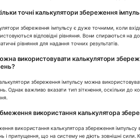
ільки точні калькулятори збереження імпул
улятори збереження імпульсу є дуже точними, коли вхід
истовуються відповідні рівняння. Вони спираються на до
атичні рівняння для надання точних результатів.
ожна використовувати калькулятори збережен
нень?
калькулятори збереження імпульсу можна використовуват
ень. Однак важливо вказати тип зіткнення, оскільки до к
ння.
обмеження використання калькулятора збер
ення використання калькулятора збереження імпульсу в
нь і припущення, що на систему не діють зовнішні сили. 