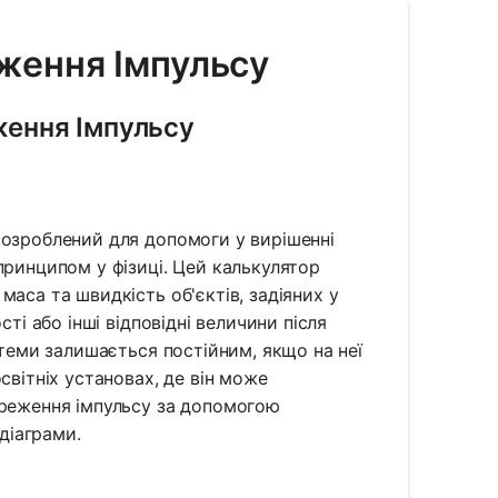
еження Імпульсу
ження Імпульсу
розроблений для допомоги у вирішенні
принципом у фізиці. Цей калькулятор
аса та швидкість об'єктів, задіяних у
ті або інші відповідні величини після
стеми залишається постійним, якщо на неї
світніх установах, де він може
ереження імпульсу за допомогою
 діаграми.