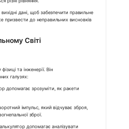
я різні рівняння.
 вихідні дані, щоб забезпечити правильне
же призвести до неправильних висновків
ьному Світі
ізиці та інженерії. Він
них галузях:
ор допомагає зрозуміти, як ракети
оротний імпульс, який відчуває зброя,
огнепальної зброї.
 калькулятор допомагає аналізувати