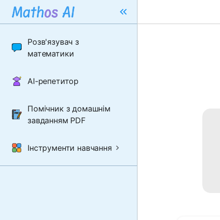
Розв'язувач з
математики
AI-репетитор
Помічник з домашнім
завданням PDF
Інструменти навчання