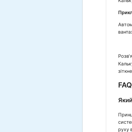
Кальк
Прикл
Автом
ванта
Розв'
Кальк
зіткне
FAQ
Який
Принц
систе
руху в