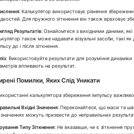
ислення
: Калькулятор використовує рівняння збереженн
дкостей. Для пружного зіткнення він також враховує збе
егляд Результатів
: Ознайомтеся з вихідними даними, які 
ькулятор також може надавати візуальні засоби, такі як 
льсу до і після зіткнення.
ліз
: Використовуйте результати для розуміння динаміки в
аметрів впливають на результат.
рені Помилки, Яких Слід Уникати
икористанні калькулятора збереження імпульсу важлив
равильні Вхідні Значення
: Переконайтеся, що маси та шв
 значеннях можуть призвести до неправильних результат
орування Типу Зіткнення
: Не вказавши, чи є зіткнення п