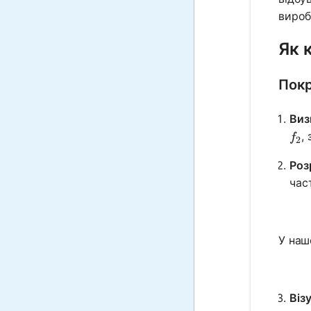
вироб
Як 
Покр
Виз
f_2
,
f
2
Роз
час
У наш
Віз