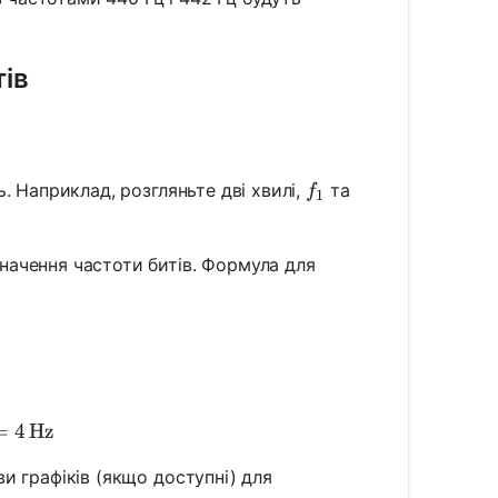
тів
f_1
ь. Наприклад, розгляньте дві хвилі,
та
f
1
начення частоти битів. Формула для
eat}} = |f_1 - f_2|
eat}} = |260 \, \text{Hz} - 256 \, \text{Hz}| = 4 \, \
=
4
Hz
и графіків (якщо доступні) для