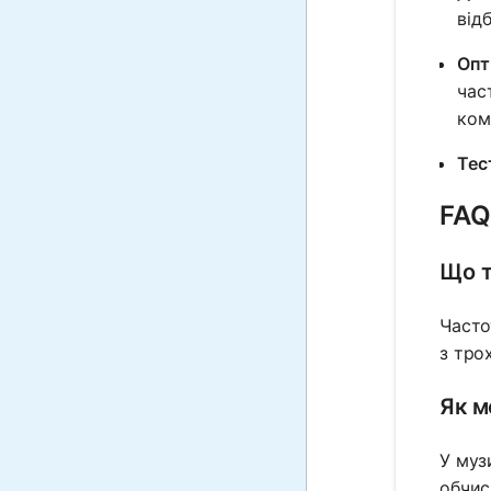
від
Опт
час
кому
Тес
FAQ
Що т
Часто
з тро
Як м
У муз
обчис