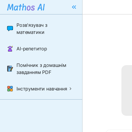
Розв'язувач з
математики
AI-репетитор
Помічник з домашнім
завданням PDF
Інструменти навчання