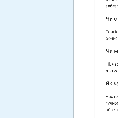
забез
Чи є
Точніс
обчис
Чи м
Ні, ч
двома
Як ч
Часто
гучно
або я