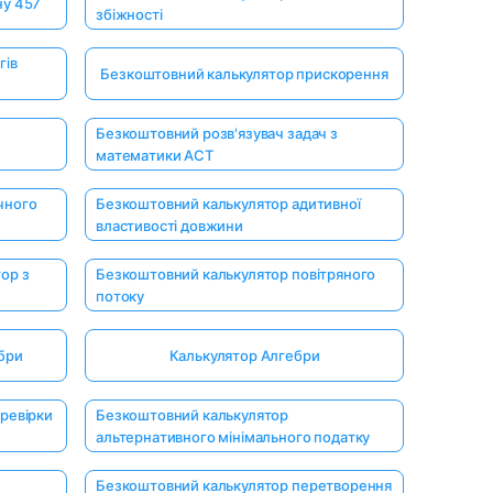
ну 457
збіжності
гів
Безкоштовний калькулятор прискорення
з
Безкоштовний розв'язувач задач з
математики ACT
чного
Безкоштовний калькулятор адитивної
властивості довжини
ор з
Безкоштовний калькулятор повітряного
потоку
бри
Калькулятор Алгебри
ревірки
Безкоштовний калькулятор
альтернативного мінімального податку
Безкоштовний калькулятор перетворення