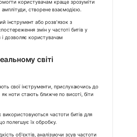
помогти користувачам краще зрозуміти
я амплітуди, створене взаємодією.
й інструмент або розв'язок з
остереження змін у частоті битів у
 і дозволяє користувачам
реальному світі
ють свої інструменти, прислухаючись до
, як ноти стають ближче по висоті, біти
х використовуються частоти битів для
що полегшує їх обробку.
кість об'єктів, аналізуючи зсув частоти