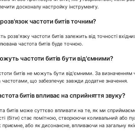
печити досконалу настройку інструменту.
 розв'язок частоти битів точним?
ть розв'язку частоти битів залежить від точності вхідних 
лювана частота битів буде точною.
ожуть частоти битів бути від'ємними?
астоти битів не можуть бути від'ємними. За визначенням 
 частотами, що забезпечує завжди додатне значення.
астота битів впливає на сприйняття звуку?
та битів може суттєво впливати на те, як ми сприймаємо
сті (біти) стає помітною, створюючи коливальний або п
к приємне, або як дисонансне, впливаючи на загальну які