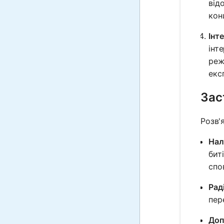
від
кон
Інт
інт
реж
екс
Зас
Розв'
Нал
бит
спо
Рад
пер
Доп