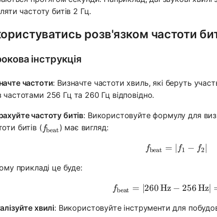
ляти частоту битів 2 Гц.
користуватись розв'язком частоти би
окова інструкція
начте частоти
: Визначте частоти хвиль, які беруть участ
 з частотами 256 Гц та 260 Гц відповідно.
рахуйте частоту битів
: Використовуйте формулу для виз
f_{\text{beat}}
тоти битів (
) має вигляд:
f
beat
=
∣
f_{\text{b
−
∣
f
f
f
beat
1
2
ому прикладі це буде:
=
∣260
Hz
−
f_{\text{b
256
Hz
∣
f
beat
уалізуйте хвилі
: Використовуйте інструменти для побудов