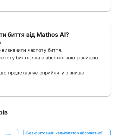
и биття від Mathos AI?
.
 визначити частоту биття.
астоту биття, яка є абсолютною різницею
, що представляє сприйняту різницю
рів
Безкоштовний калькулятор абсолютної