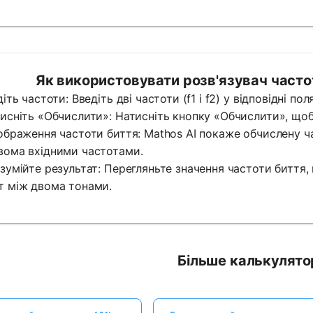
Як використовувати розв'язувач частот
діть частоти: Введіть дві частоти (f1 і f2) у відповідні поля
тисніть «Обчислити»: Натисніть кнопку «Обчислити», щоб
дображення частоти биття: Mathos AI покаже обчислену ч
вома вхідними частотами.
озумійте результат: Перегляньте значення частоти биття
т між двома тонами.
Більше калькулято