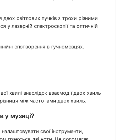
я двох світлових пучків з трохи різними
я у лазерній спектроскопії та оптичній
інійні спотворення в гучномовцях.
вої хвилі внаслідок взаємодії двох хвиль
різниця між частотами двох хвиль.
в у музиці?
 налаштовувати свої інструменти,
ом граються дві ноти. Це допомагає