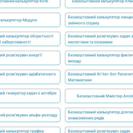
товний калькулятор 401k
Безкоштовний калькулятор пла
Безкоштовний калькулятор ланцю
алькулятор Модуля
змінного струму
ий калькулятор оборотності
Безкоштовний розв'язувач задач 
ї заборгованості
кислотами та основами
й розв'язувач енергії
Безкоштовний калькулятор факти
виходу
й розв'язувач адіабатичного
Безкоштовний AI Чат-бот Репетит
Математики
ий генератор задач з алгебри
Безкоштовний Майстер Алге
Безкоштовний калькулятор для пе
ий розв'язувач альфа-розпаду
знакозмінних рядів
й калькулятор графіка
Безкоштовний розв'язувач задач