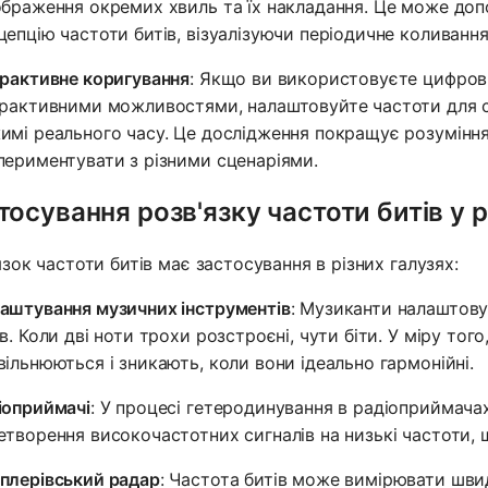
ображення окремих хвиль та їх накладання. Це може до
цепцію частоти битів, візуалізуючи періодичне коливанн
ерактивне коригування
: Якщо ви використовуєте цифрови
ерактивними можливостями, налаштовуйте частоти для сп
имі реального часу. Це дослідження покращує розуміння
периментувати з різними сценаріями.
тосування розв'язку частоти битів у 
язок частоти битів має застосування в різних галузях:
аштування музичних інструментів
: Музиканти налаштову
ів. Коли дві ноти трохи розстроєні, чути біти. У міру того
вільнюються і зникають, коли вони ідеально гармонійні.
іоприймачі
: У процесі гетеродинування в радіоприймача
етворення високочастотних сигналів на низькі частоти, 
плерівський радар
: Частота битів може вимірювати швид