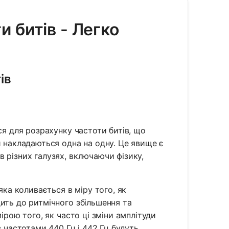
и битів - Легко
ів
ся для розрахунку частоти битів, що
и накладаються одна на одну. Це явище є
 різних галузях, включаючи фізику,
яка коливається в міру того, як
ить до ритмічного збільшення та
ірою того, як часто ці зміни амплітуди
з частотами 440 Гц і 442 Гц будуть