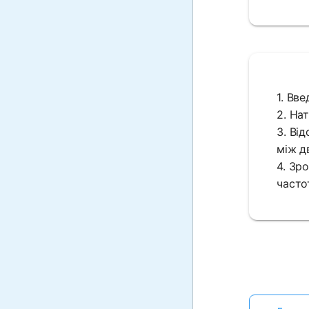
1. Вве
2. На
3. Ві
між д
4. Зр
часто