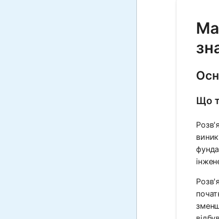
Ma
зн
Осн
Що т
Розв'
виник
фунда
інжен
Розв'
почат
зменш
відбу