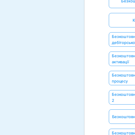
Безкош
К
Безкоштовн
дебіторсько
Безкоштовни
активації
Безкоштовни
процесу
Безкоштовн
2
Безкоштовн
Безкоштовни