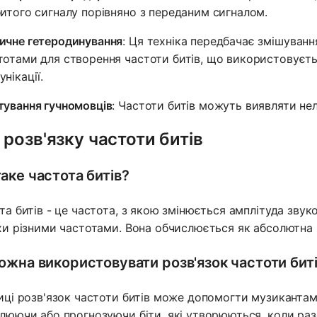
битого сигналу порівняно з переданим сигналом.
ичне гетеродинування
: Ця техніка передбачає змішуванн
тотами для створення частоти битів, що використовуєтьс
нікації.
тування гучномовців
: Частоти битів можуть виявляти нел
 розв'язку частоти битів
аке частота битів?
та битів - це частота, з якою змінюється амплітуда звуко
хи різними частотами. Вона обчислюється як абсолютна 
ожна використовувати розв'язок частоти биті
иці розв'язок частоти битів може допомогти музикантам
люючи або прогнозуючи біти, які утворюються, коли раз