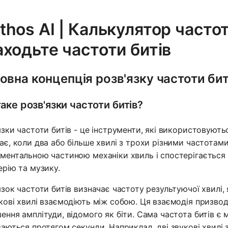
thos AI | Калькулятор частот
аходьте частоти битів
овна концепція розв'язку частоти бит
аке розв'язки частоти битів?
язки частоти битів - це інструменти, які використовують
ає, коли два або більше хвилі з трохи різними частотам
ментальною частиною механіки хвиль і спостерігається в
ерію та музику.
язок частоти битів визначає частоту результуючої хвилі, 
кові хвилі взаємодіють між собою. Ця взаємодія призвод
ення амплітуди, відомого як біти. Сама частота битів є м
ваються протягом секунди. Наприклад, дві звукові хвилі 