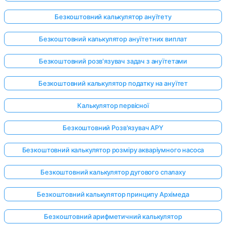
Безкоштовний калькулятор ануїтету
Безкоштовний калькулятор ануїтетних виплат
Поки
немає
Безкоштовний розв'язувач задач з ануїтетами
питань
Задайте
Безкоштовний калькулятор податку на ануїтет
своє
перше
Калькулятор первісної
питання
Безкоштовний Розв'язувач APY
Безкоштовний калькулятор розміру акваріумного насоса
Безкоштовний калькулятор дугового спалаху
Безкоштовний калькулятор принципу Архімеда
Безкоштовний арифметичний калькулятор