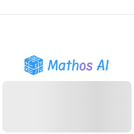
Розв'язувач з
математики
AI-репетитор
Помічник з домашнім
завданням PDF
Інструменти навчання