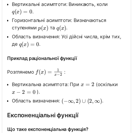
Вертикальні асимптоти: Виникають, коли
q(x)=0
(
)
=
0
.
q
x
Горизонтальні асимптоти: Визначаються
p(x)
(
)
q(x)
(
)
ступенями
та
.
p
x
q
x
Область визначення: Усі дійсні числа, крім тих,
q(x)=0
(
)
=
0
де
.
q
x
Приклад раціональної функції
1
f(x)=\frac{1}{x-2}
(
)
=
Розглянемо
:
f
x
−
2
x
x=2
=
2
Вертикальна асимптота: При
(оскільки
x
x-2=0
−
2
=
0
).
x
Область визначення:
.
(-\infty, 2) \cup(2, \infty)
(
−
∞
,
2
)
∪
(
2
,
∞
)
Експоненціальні функції
Що таке експоненціальна функція?