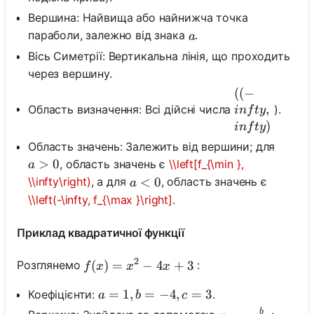
Вершина: Найвища або найнижча точка
a
параболи, залежно від знака
.
a
Вісь Симетрії: Вертикальна лінія, що проходить
через вершину.
((-\\infty, \\i
((
−
,
Область визначення: Всі дійсні числа
).
in
f
t
y
)
in
f
t
y
Область значень: Залежить від вершини; для
a>0
>
0
, область значень є
\\left[f_{\min },
a
a<0
<
0
\\infty\right)
, а для
, область значень є
a
\\left(-\infty, f_{\max }\right]
.
Приклад квадратичної функції
2
f(x)=x^2-4 x+3
(
)
=
−
4
+
3
Розглянемо
:
f
x
x
x
a=1, b=-4, c=3
=
1
,
=
−
4
,
=
3
Коефіцієнти:
.
a
b
c
b