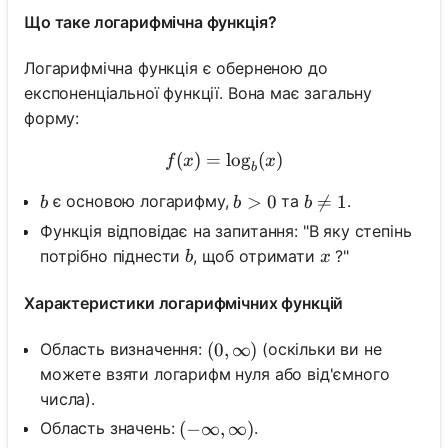
Що таке логарифмічна функція?
Логарифмічна функція є оберненою до
експоненціальної функції. Вона має загальну
форму:
(
)
=
f(x)=\log _b(x)
lo
g
(
)
f
x
x
b
b
b>0
>
0
b \neq 1

=
1
є основою логарифму,
та
.
b
b
b
Функція відповідає на запитання: "В яку степінь
b
x
потрібно піднести
, щоб отримати
?"
b
x
Характеристики логарифмічних функцій
Область визначення:
(оскільки ви не
(0, \infty)
(
0
,
∞
)
можете взяти логарифм нуля або від'ємного
числа).
Область значень:
.
(-\infty, \infty)
(
−
∞
,
∞
)