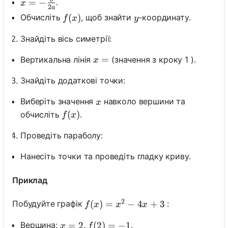
x=-\frac{b}{2 a}
=
−
.
x
2
a
f(x)
(
)
y
Обчисліть
, щоб знайти
-координату.
f
x
y
Знайдіть вісь симетрії:
x=
=
Вертикальна лінія
(значення з кроку 1 ).
x
Знайдіть додаткові точки:
x
Виберіть значення
навколо вершини та
x
f(x)
(
)
обчисліть
.
f
x
Проведіть параболу:
Нанесіть точки та проведіть гладку криву.
Приклад
2
f(x)=x^2-4 x+3
(
)
=
−
4
+
3
Побудуйте графік
:
f
x
x
x
x=2, f(2)=-1
=
2
,
(
2
)
=
−
1
Вершина:
.
x
f