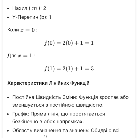
m
Нахил (
): 2
m
Y-Перетин (b): 1
x=0
=
0
Коли
:
x
(
0
)
=
2
(
0
f(0)=2(0)+1=1
)
+
1
=
1
f
x=1
=
1
Для
:
x
(
1
)
=
2
(
1
f(1)=2(1)+1=3
)
+
1
=
3
f
Характеристики Лінійних Функцій
Постійна Швидкість Зміни: Функція зростає або
зменшується з постійною швидкістю.
Графік: Пряма лінія, що простягається
безкінечно в обох напрямках.
Область визначення та значень: Обидві є всі
((-\\infty, \\infty))
((
−