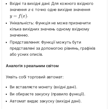
Вхідні та вихідні дані: Для кожного вхідного
x
значення
є точно одне вихідне значення
x
y=f(x)
=
(
)
.
y
f
x
Унікальність: Функція не може призначити
кілька вихідних значень одному вхідному
значенню.
Представлення: Функції можуть бути
представлені за допомогою рівнянь, графіків
або усних описів.
Аналогія з реальним світом
Уявіть собі торговий автомат:
Ви вставляєте монету (вхідні дані).
Ви обираєте закуску (правило функції).
Автомат видає закуску (вихідні дані).