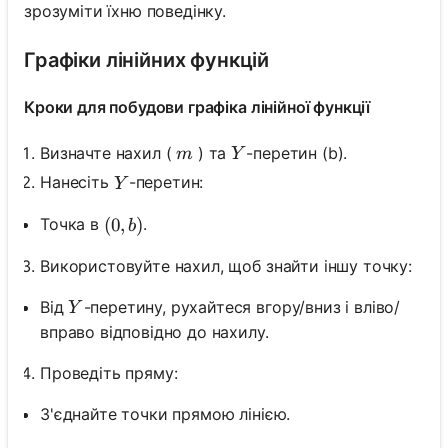
зрозуміти їхню поведінку.
Графіки лінійних функцій
Кроки для побудови графіка лінійної функції
m
Y
Визначте нахил (
) та
-перетин (b).
m
Y
Y
Нанесіть
-перетин:
Y
(0, b)
(
0
,
)
Точка в
.
b
Використовуйте нахил, щоб знайти іншу точку:
Y
Від
-перетину, рухайтеся вгору/вниз і вліво/
Y
вправо відповідно до нахилу.
Проведіть пряму:
З'єднайте точки прямою лінією.