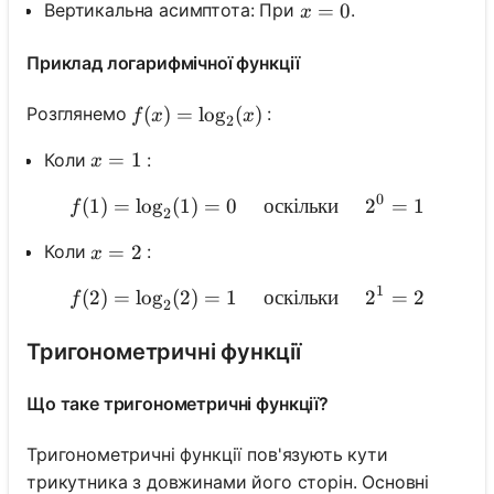
x=0
=
0
Вертикальна асимптота: При
.
x
Приклад логарифмічної функції
f(x)=\log _2(x)
(
)
=
lo
g
(
)
Розглянемо
:
f
x
x
2
x=1
=
1
Коли
:
x
0
(
1
)
=
lo
g
(
1
)
=
0
f(1)=\log _2(1)=0 \quad \
оскільки
2
=
1
f
2
x=2
=
2
Коли
:
x
1
(
2
)
=
lo
g
(
2
)
=
1
f(2)=\log _2(2)=1 \quad \
оскільки
2
=
2
f
2
Тригонометричні функції
Що таке тригонометричні функції?
Тригонометричні функції пов'язують кути
трикутника з довжинами його сторін. Основні