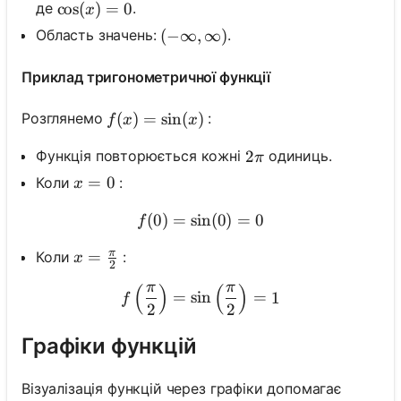
\cos (x)=0
cos
(
)
=
0
де
.
x
Область значень:
.
(-\infty, \infty)
(
−
∞
,
∞
)
Приклад тригонометричної функції
f(x)=\sin (x)
(
)
=
sin
(
)
Розглянемо
:
f
x
x
2 \pi
2
Функція повторюється кожні
одиниць.
π
x=0
=
0
Коли
:
x
(
0
)
=
sin
f(0)=\sin (0)=0
(
0
)
=
0
f
π
x=\frac{\pi}{2}
=
Коли
:
x
2
π
π
(
)
(
)
f\left(\frac{\pi}{2}\right
=
sin
=
1
f
2
2
Графіки функцій
Візуалізація функцій через графіки допомагає