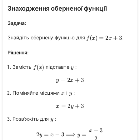
Знаходження оберненої функції
Задача:
f(x)=2 x+3
(
)
=
2
+
3
Знайдіть обернену функцію для
.
f
x
x
Рішення:
f(x)
(
)
y
Замість
підставте
:
f
x
y
=
2
y=2 x+3
+
3
y
x
x
y
Поміняйте місцями
і
:
x
y
=
2
x=2 y+3
+
3
x
y
Увійдіть
y
Розв'яжіть для
:
y
тут!
−
3
x
2 y=x-3 \Longrightarrow 
имка:
2
=
−
3
⟹
=
y
x
y
2