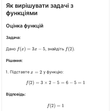
Як вирішувати задачі з
функціями
Оцінка функцій
Задача:
f(x)=3 x-5
(
)
=
3
−
5
f(2)
(
2
)
Дано
, знайдіть
.
f
x
x
f
Рішення:
x=2
=
2
Підставте
у функцію:
x
(
2
)
=
3
×
2
−
f(2)=3 \times 2-5=6-5=1
5
=
6
−
5
=
1
f
Відповідь:
(
2
)
f(2)=1
=
1
f