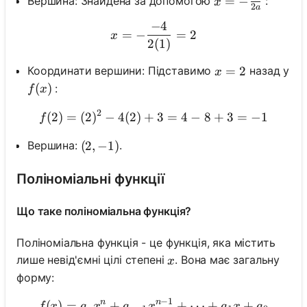
x=-\frac{b}{2 
=
−
Вершина: Знайдена за допомогою
:
x
2
a
−
4
x=-\frac{-4}{2(1)}=2
=
−
=
2
x
2
(
1
)
x=2
=
2
Координати вершини: Підставимо
назад у
x
f(x)
(
)
:
f
x
2
(
2
)
=
(
2
)
−
4
(
2
)
+
f(2)=(2)^2-4(2)+3=4-8+3
3
=
4
−
8
+
3
=
−
1
f
Вершина:
.
(2,-1)
(
2
,
−
1
)
Поліноміальні функції
Що таке поліноміальна функція?
Поліноміальна функція - це функція, яка містить
x
лише невід'ємні цілі степені
. Вона має загальну
x
форму:
−
1
n
n
(
)
=
+
f(x)=a_n x^n+a_{n-1} x^
+
⋯
+
+
f
x
a
x
a
x
a
x
a