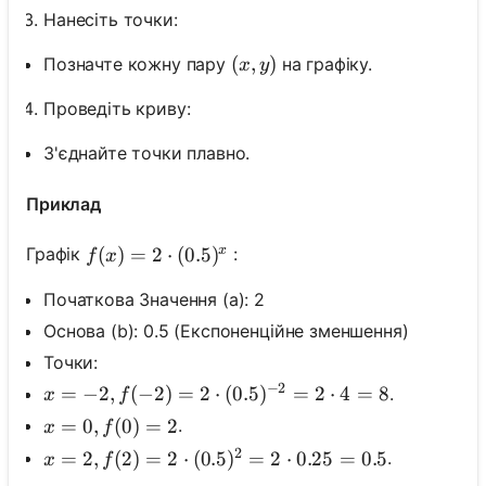
Нанесіть точки:
(x, y)
(
,
)
Позначте кожну пару
на графіку.
x
y
Проведіть криву:
З'єднайте точки плавно.
Приклад
x
f(x)=2 \cdot(0.5)^x
(
)
=
2
⋅
(
0.5
)
Графік
:
f
x
Початкова Значення (a): 2
Основа (b): 0.5 (Експоненційне зменшення)
Точки:
−
2
x=-2, f(-2)=2 \cdot(0.5)^{-2}=2 \cdot 4=8
=
−
2
,
(
−
2
)
=
2
⋅
(
0.5
)
=
2
⋅
4
=
8
.
x
f
x=0, f(0)=2
=
0
,
(
0
)
=
2
.
x
f
2
x=2, f(2)=2 \cdot(0.5)^2=2 \cdot 0.25=0.5
=
2
,
(
2
)
=
2
⋅
(
0.5
)
=
2
⋅
0.25
=
0.5
.
x
f