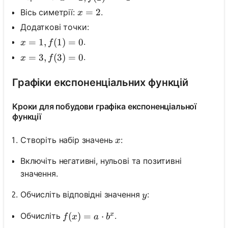
x=2
=
2
Вісь симетрії:
.
x
Додаткові точки:
x=1, f(1)=0
=
1
,
(
1
)
=
0
.
x
f
x=3, f(3)=0
=
3
,
(
3
)
=
0
.
x
f
Графіки експоненціальних функцій
Кроки для побудови графіка експоненціальної
функції
x
Створіть набір значень
:
x
Включіть негативні, нульові та позитивні
значення.
y
Обчисліть відповідні значення
:
y
x
f(x)=a \cdot b^x
(
)
=
⋅
Обчисліть
.
f
x
a
b