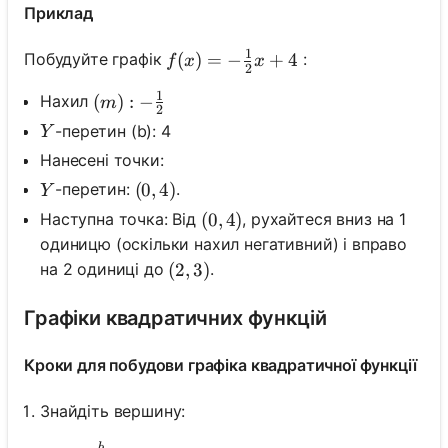
Приклад
1
f(x)=-\frac{1}{2} x+4
(
)
=
−
+
4
Побудуйте графік
:
f
x
x
2
1
(m):-\frac{1}{2}
(
)
:
−
Нахил
m
2
Y
-перетин (b): 4
Y
Нанесені точки:
Y
-перетин:
.
(0,4)
(
0
,
4
)
Y
Наступна точка: Від
, рухайтеся вниз на 1
(0,4)
(
0
,
4
)
одиницю (оскільки нахил негативний) і вправо
на 2 одиниці до
.
(2,3)
(
2
,
3
)
Графіки квадратичних функцій
Кроки для побудови графіка квадратичної функції
Знайдіть вершину:
b