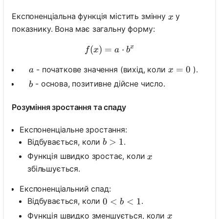
x
Експоненціальна функція містить змінну
у
x
показнику. Вона має загальну форму:
x
(
)
=
f(x)=a \cdot b^x
⋅
f
x
a
b
\quad a
x=0
=
0
- початкове значення (вихід, коли
).
a
x
\quad b
- основа, позитивне дійсне число.
b
Розуміння зростання та спаду
Експоненціальне зростання:
b>1
>
1
Відбувається, коли
.
b
x
Функція швидко зростає, коли
x
збільшується.
Експоненціальний спад:
0<b<1
0
<
<
1
Відбувається, коли
.
b
x
Функція швидко зменшується, коли
x