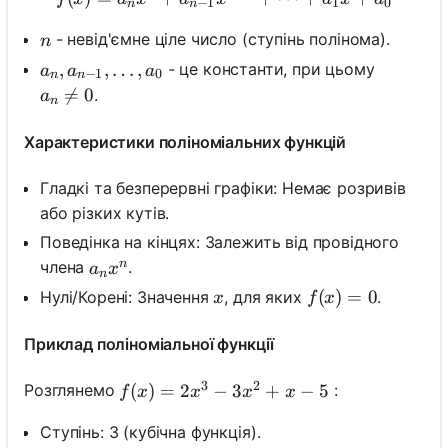
−
1
1
0
n
n
n
- невід'ємне ціле число (ступінь полінома).
n
a_n, a_{n-1}, \ldots, a_0
,
,
…
,
- це константи, при цьому
a
a
a
−
1
0
n
n
Поки
a_n \neq 0

=
0
.
a
n
немає
питань
Характеристики поліноміальних функцій
Задайте
своє
Гладкі та безперервні графіки: Немає розривів
перше
або різких кутів.
питання
Поведінка на кінцях: Залежить від провідного
n
a_n x^n
члена
.
a
x
n
x
f(x)=0
(
)
=
0
Нулі/Корені: Значення
, для яких
.
x
f
x
Приклад поліноміальної функції
3
2
f(x)=2 x^3-3 x^2+x-5
(
)
=
2
−
3
+
−
5
Розглянемо
:
f
x
x
x
x
Ступінь: 3 (кубічна функція).