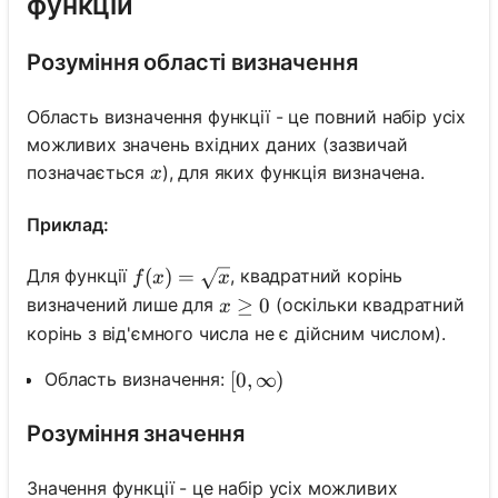
функцій
Розуміння області визначення
Область визначення функції - це повний набір усіх
можливих значень вхідних даних (зазвичай
x
позначається
), для яких функція визначена.
x
Приклад:
f(x)=\sqrt{x}
(
)
=
Для функції
, квадратний корінь
f
x
x
x \geq 0
≥
0
визначений лише для
(оскільки квадратний
x
корінь з від'ємного числа не є дійсним числом).
Область визначення:
[0, \infty)
[
0
,
∞
)
Розуміння значення
Значення функції - це набір усіх можливих