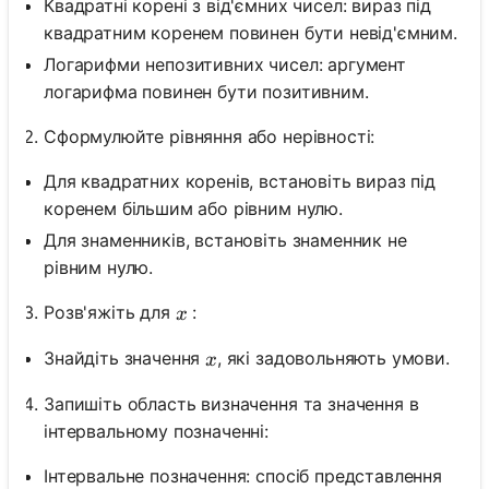
Квадратні корені з від'ємних чисел: вираз під
квадратним коренем повинен бути невід'ємним.
Логарифми непозитивних чисел: аргумент
логарифма повинен бути позитивним.
Сформулюйте рівняння або нерівності:
Для квадратних коренів, встановіть вираз під
коренем більшим або рівним нулю.
Для знаменників, встановіть знаменник не
рівним нулю.
x
Розв'яжіть для
:
x
x
Знайдіть значення
, які задовольняють умови.
x
Запишіть область визначення та значення в
інтервальному позначенні:
Інтервальне позначення: спосіб представлення