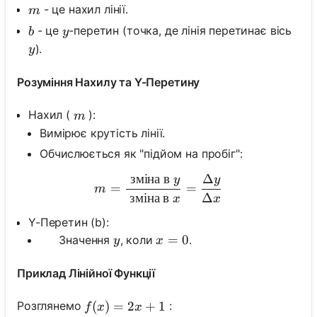
m
- це нахил лінії.
m
b
y
- це
-перетин (точка, де лінія перетинає вісь
b
y
y
).
y
Розуміння Нахилу та Y-Перетину
m
Нахил (
):
m
Вимірює крутість лінії.
Обчислюється як "підйом на пробіг":
зміна
в
Δ
y
y
m=\frac{\text { зміна в } 
=
=
m
зміна
в
Δ
x
x
Y-Перетин (b):
y
x=0
=
0
Значення
, коли
.
\,\quad
y
x
Приклад Лінійної Функції
f(x)=2 x+1
(
)
=
2
+
1
Розглянемо
:
f
x
x