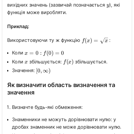
y
вихідних значень (зазвичай позначається
), які
y
функція може виробляти.
Приклад:
f(x)=\sqrt{x}
(
)
=
Використовуючи ту ж функцію
:
f
x
x
x=0: f(0)=0
=
0
:
(
0
)
=
0
Коли
x
f
x
f(x)
(
)
Коли
збільшується:
збільшується.
x
f
x
Значення:
[0, \infty)
[
0
,
∞
)
Як визначити область визначення та
значення
Визначте будь-які обмеження:
Знаменники не можуть дорівнювати нулю: у
дробах знаменник не може дорівнювати нулю.