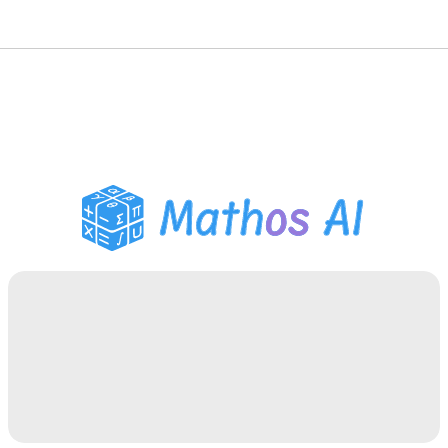
Розв'язувач з
математики
AI-репетитор
Помічник з домашнім
завданням PDF
Інструменти навчання