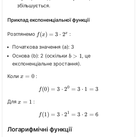
збільшується.
Приклад експоненціальної функції
x
f(x)=3 \cdot 2^x
(
)
=
3
⋅
2
Розглянемо
:
f
x
Початкова значення (a): 3
b>1
>
1
Основа (b): 2 (оскільки
, це
b
експоненціальне зростання).
x=0
=
0
Коли
:
x
0
(
0
)
=
3
⋅
2
f(0)=3 \cdot 2^0=3 \cdot
=
3
⋅
1
=
3
f
x=1
=
1
Для
:
x
1
(
1
)
=
3
⋅
2
f(1)=3 \cdot 2^1=3 \cdot
=
3
⋅
2
=
6
f
Логарифмічні функції