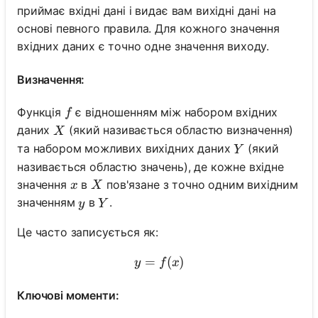
приймає вхідні дані і видає вам вихідні дані на
основі певного правила. Для кожного значення
вхідних даних є точно одне значення виходу.
Визначення:
f
Функція
є відношенням між набором вхідних
f
X
даних
(який називається областю визначення)
X
Y
та набором можливих вихідних даних
(який
Y
називається областю значень), де кожне вхідне
x
X
значення
в
пов'язане з точно одним вихідним
x
X
y
Y
значенням
в
.
y
Y
Це часто записується як:
=
y=f(x)
(
)
y
f
x
Ключові моменти: