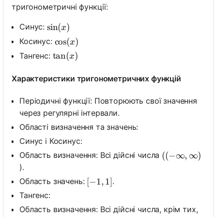
тригонометричні функції:
\sin (x)
sin
(
)
Синус:
x
\cos (x)
cos
(
)
Косинус:
x
\tan (x)
tan
(
)
Тангенс:
x
Характеристики тригонометричних функцій
Періодичні функції: Повторюють свої значення
через регулярні інтервали.
Області визначення та значень:
Синус і Косинус:
Область визначення: Всі дійсні числа
((- \infty, \in
((
−
∞
,
∞
)
).
Область значень:
.
[-1,1]
[
−
1
,
1
]
Тангенс:
Область визначення: Всі дійсні числа, крім тих,