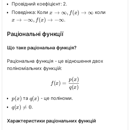
Провідний коефіцієнт: 2.
x \rightarrow \infty, f(x) \rightar
→
∞
,
(
)
→
∞
Поведінка: Коли
коли
x
f
x
x \rightarrow -\infty, f(x) \rightarrow -\infty
→
−
∞
,
(
)
→
−
∞
.
x
f
x
Раціональні функції
Що таке раціональна функція?
Раціональна функція - це відношення двох
поліноміальних функцій:
(
)
f(x)=\frac{p(x)}{q(x)}
p
x
(
)
=
f
x
(
)
q
x
p(x)
(
)
q(x)
(
)
та
- це поліноми.
p
x
q
x
q(x) \neq 0
(
)

=
0
.
q
x
Характеристики раціональних функцій