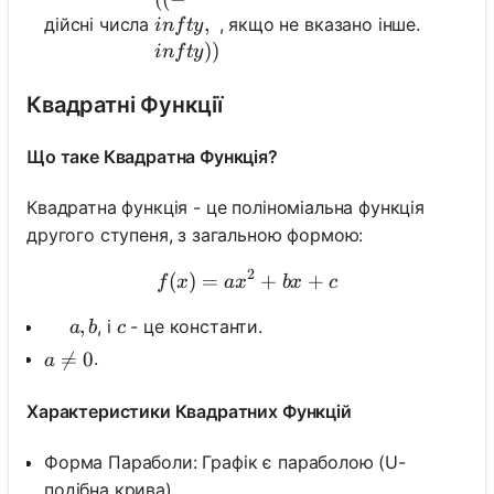
,
дійсні числа
, якщо не вказано інше.
in
f
t
y
))
in
f
t
y
Квадратні Функції
Що таке Квадратна Функція?
Квадратна функція - це поліноміальна функція
другого ступеня, з загальною формою:
2
(
)
=
f(x)=a x^2+b x+c
+
+
f
x
a
x
b
x
c
\,\quad a, b
,
c
, і
- це константи.
a
b
c
a \neq 0

=
0
.
a
Характеристики Квадратних Функцій
Форма Параболи: Графік є параболою (U-
подібна крива).