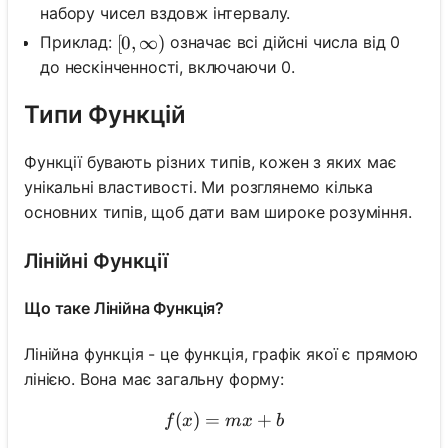
набору чисел вздовж інтервалу.
Приклад:
означає всі дійсні числа від 0
[0, \infty)
[
0
,
∞
)
до нескінченності, включаючи 0.
Типи Функцій
Функції бувають різних типів, кожен з яких має
унікальні властивості. Ми розглянемо кілька
основних типів, щоб дати вам широке розуміння.
Лінійні Функції
Що таке Лінійна Функція?
Лінійна функція - це функція, графік якої є прямою
лінією. Вона має загальну форму:
(
)
=
f(x)=m x+b
+
f
x
m
x
b