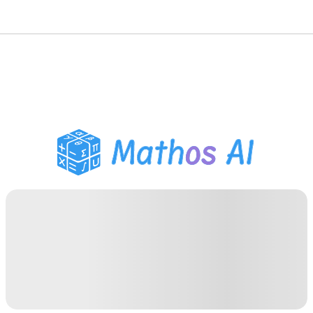
Розв'язувач з
математики
AI-репетитор
Помічник з домашнім
завданням PDF
Інструменти навчання