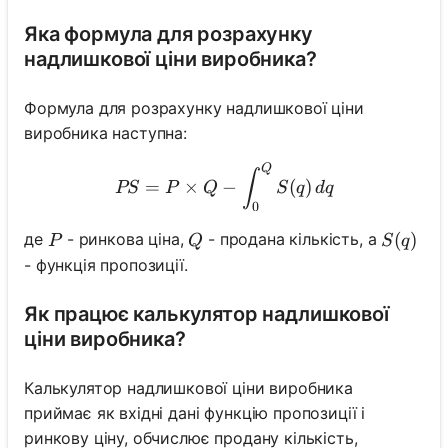
Яка формула для розрахунку
надлишкової ціни виробника?
Формула для розрахунку надлишкової ціни
виробника наступна:
Q
PS = P \times Q - \int_{0
∫
=
×
−
(
)
PS
P
Q
S
q
d
q
0
P
Q
S(q)
(
)
де
- ринкова ціна,
- продана кількість, а
P
Q
S
q
- функція пропозиції.
Як працює калькулятор надлишкової
ціни виробника?
Калькулятор надлишкової ціни виробника
приймає як вхідні дані функцію пропозиції і
ринкову ціну, обчислює продану кількість,