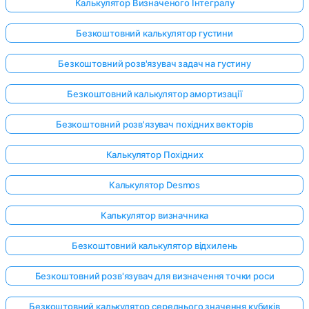
Калькулятор Визначеного Інтегралу
Безкоштовний калькулятор густини
Безкоштовний розв'язувач задач на густину
Безкоштовний калькулятор амортизації
Безкоштовний розв'язувач похідних векторів
Калькулятор Похідних
Калькулятор Desmos
Калькулятор визначника
Безкоштовний калькулятор відхилень
Увійдіть
Безкоштовний розв'язувач для визначення точки роси
тут!
имка:
Безкоштовний калькулятор середнього значення кубиків