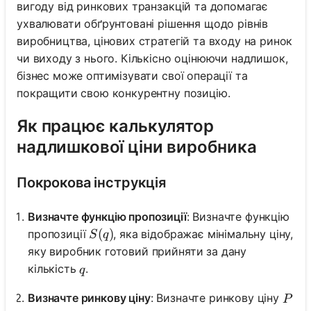
вигоду від ринкових транзакцій та допомагає
ухвалювати обґрунтовані рішення щодо рівнів
виробництва, цінових стратегій та входу на ринок
чи виходу з нього. Кількісно оцінюючи надлишок,
бізнес може оптимізувати свої операції та
покращити свою конкурентну позицію.
Як працює калькулятор
надлишкової ціни виробника
Покрокова інструкція
Визначте функцію пропозиції
: Визначте функцію
S(q)
(
)
пропозиції
, яка відображає мінімальну ціну,
S
q
яку виробник готовий прийняти за дану
q
кількість
.
q
P
Визначте ринкову ціну
: Визначте ринкову ціну
P