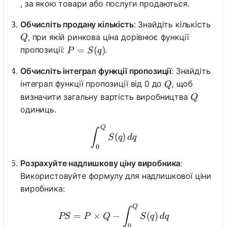
, за якою товари або послуги продаються.
Обчисліть продану кількість
: Знайдіть кількість
Q
, при якій ринкова ціна дорівнює функції
Q
P = S(q)
=
(
)
пропозиції:
.
P
S
q
Обчисліть інтеграл функції пропозиції
: Знайдіть
Q
інтеграл функції пропозиції від 0 до
, щоб
Q
Q
визначити загальну вартість виробництва
Q
одиниць.
Q
\int_{0}^{Q} S(q) \, dq
∫
(
)
S
q
d
q
0
Розрахуйте надлишкову ціну виробника
:
Використовуйте формулу для надлишкової ціни
виробника:
Q
PS = P \times Q - \int_{0
∫
=
×
−
(
)
PS
P
Q
S
q
d
q
0