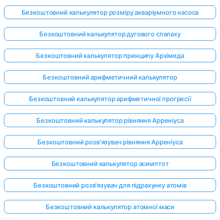
Безкоштовний калькулятор розміру акваріумного насоса
Безкоштовний калькулятор дугового спалаху
Поки
немає
Безкоштовний калькулятор принципу Архімеда
питань
Безкоштовний арифметичний калькулятор
Задайте
своє
Безкоштовний калькулятор арифметичної прогресії
перше
питання
Безкоштовний калькулятор рівняння Арреніуса
Безкоштовний розв'язувач рівняння Арреніуса
Безкоштовний калькулятор асимптот
Безкоштовний розв'язувач для підрахунку атомів
Безкоштовний калькулятор атомної маси