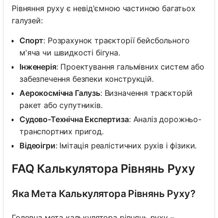
Рівняння руху є невід'ємною частиною багатьох
галузей:
Спорт
: Розрахунок траєкторії бейсбольного
м'яча чи швидкості бігуна.
Інженерія
: Проектування гальмівних систем або
забезпечення безпеки конструкцій.
Аерокосмічна Галузь
: Визначення траєкторій
ракет або супутників.
Судово-Технічна Експертиза
: Аналіз дорожньо-
транспортних пригод.
Відеоігри
: Імітація реалістичних рухів і фізики.
FAQ Калькулятора Рівнянь Руху
Яка Мета Калькулятора Рівнянь Руху?
Головна мета калькулятора рівнянь руху –