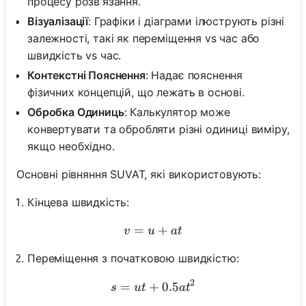
процесу розв'язання.
Візуалізації
: Графіки і діаграми ілюструють різні
залежності, такі як переміщення vs час або
швидкість vs час.
Контекстні Пояснення
: Надає пояснення
фізичних концепцій, що лежать в основі.
Обробка Одиниць
: Калькулятор може
конвертувати та обробляти різні одиниці виміру,
якщо необхідно.
Основні рівняння SUVAT, які використовують:
Кінцева швидкість:
=
v = u + at
+
v
u
a
t
Переміщення з початковою швидкістю:
2
=
+
s = ut + 0.5at^2
0.5
s
u
t
a
t