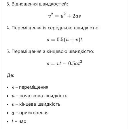
Відношення швидкостей:
2
2
=
v^2 = u^2 + 2as
+
2
v
u
a
s
Переміщення із середньою швидкістю:
=
0.5
(
s = 0.5(u + v)t
+
)
s
u
v
t
Переміщення з кінцевою швидкістю:
2
=
−
s = vt - 0.5at^2
0.5
s
v
t
a
t
Де:
s
– переміщення
s
u
– початкова швидкість
u
v
– кінцева швидкість
v
a
– прискорення
a
t
– час
t