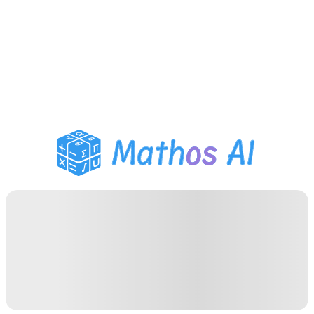
Розв'язувач з
математики
AI-репетитор
Помічник з домашнім
завданням PDF
Інструменти навчання