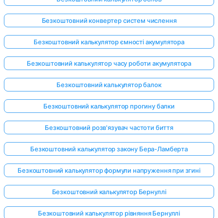
Безкоштовний конвертер систем числення
Поки
Безкоштовний калькулятор ємності акумулятора
немає
Безкоштовний калькулятор часу роботи акумулятора
питань
Задайте
Безкоштовний калькулятор балок
своє
перше
Безкоштовний калькулятор прогину балки
питання
Безкоштовний розв'язувач частоти биття
Безкоштовний калькулятор закону Бера-Ламберта
Безкоштовний калькулятор формули напруження при згині
Безкоштовний калькулятор Бернуллі
Безкоштовний калькулятор рівняння Бернуллі