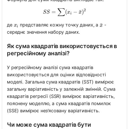
∑
SS = \sum (x_i - \bar{x})
2
=
(
−
ˉ
)
SS
x
x
i
x_i
де
представляє кожну точку даних, а
-
\bar{x}
ˉ
x
x
i
середнє значення набору даних.
Як сума квадратів використовується в
регресійному аналізі?
У регресійному аналізі сума квадратів
використовується для оцінки відповідності
моделі. Загальна сума квадратів (SST) вимірює
загальну варіативність у залежній змінній. Сума
квадратів регресії (SSR) вимірює варіативність,
пояснену моделлю, а сума квадратів помилок
(SSE) вимірює нез’ясовану варіативність.
Чи може сума квадратів бути