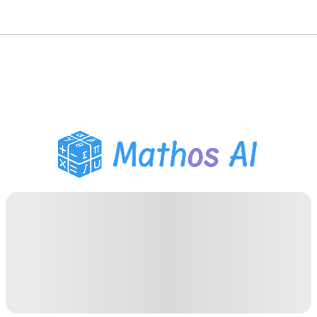
Розв'язувач з
математики
AI-репетитор
Помічник з домашнім
завданням PDF
Інструменти навчання