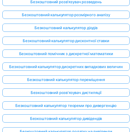
Безкоштовний розв'язувач розведень
Безкоштовний калькулятор розмірного аналізу
Безкоштовний калькулятор діодів
Безкоштовний калькулятор дисконтної ставки
Безкоштовний помічник з дискретної математики
Безкоштовний калькулятор дискретних випадкових величин
Безкоштовний калькулятор переміщення
Безкоштовний розв'язувач дистиляції
Безкоштовний калькулятор теореми про дивергенцію
Увійдіть
тут!
Безкоштовний калькулятор дивідендів
имка:
Безкоштовний калькулятор податку на дивіденди