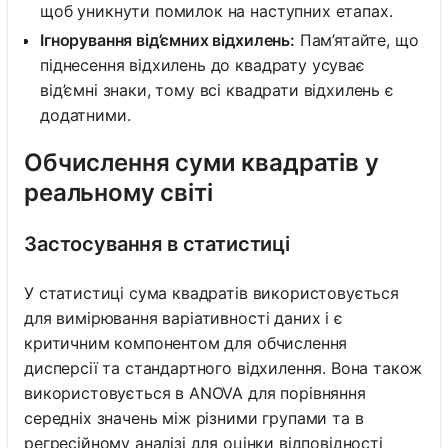
щоб уникнути помилок на наступних етапах.
Ігнорування від’ємних відхилень:
Пам’ятайте, що
піднесення відхилень до квадрату усуває
від’ємні знаки, тому всі квадрати відхилень є
додатними.
Обчислення суми квадратів у
реальному світі
Застосування в статистиці
У статистиці сума квадратів використовується
для вимірювання варіативності даних і є
критичним компонентом для обчислення
дисперсії та стандартного відхилення. Вона також
використовується в ANOVA для порівняння
середніх значень між різними групами та в
регресійному аналізі для оцінки відповідності