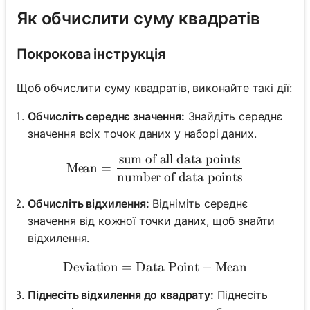
Як обчислити суму квадратів
Покрокова інструкція
Щоб обчислити суму квадратів, виконайте такі дії:
Обчисліть середнє значення:
Знайдіть середнє
значення всіх точок даних у наборі даних.
sum of all data points
\text{Mean} = \frac{\text{
Mean
=
number of data points
Обчисліть відхилення:
Відніміть середнє
значення від кожної точки даних, щоб знайти
відхилення.
Deviation
=
Data Point
\text{Deviation} = \text{
−
Mean
Піднесіть відхилення до квадрату:
Піднесіть