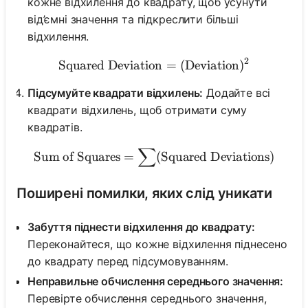
кожне відхилення до квадрату, щоб усунути
від’ємні значення та підкреслити більші
відхилення.
2
Squared Deviation
\text{Squared Deviation} 
=
(
Deviation
)
Підсумуйте квадрати відхилень:
Додайте всі
квадрати відхилень, щоб отримати суму
квадратів.
∑
\text{Sum of Squares} = \
Sum of Squares
=
(
Squared Deviations
)
Поширені помилки, яких слід уникати
Забуття піднести відхилення до квадрату:
Переконайтеся, що кожне відхилення піднесено
до квадрату перед підсумовуванням.
Неправильне обчислення середнього значення:
Перевірте обчислення середнього значення,