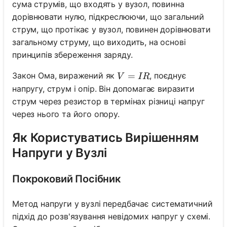
сума струмів, що входять у вузол, повинна
дорівнювати нулю, підкреслюючи, що загальний
струм, що протікає у вузол, повинен дорівнювати
загальному струму, що виходить, на основі
принципів збереження заряду.
V = IR
=
Закон Ома, виражений як
, поєднує
V
I
R
напругу, струм і опір. Він допомагає виразити
струм через резистор в термінах різниці напруг
через нього та його опору.
Як Користуватись Вирішенням
Напруги у Вузлі
Покроковий Посібник
Метод напруги у вузлі передбачає систематичний
підхід до розв'язування невідомих напруг у схемі.