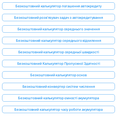
Безкоштовний калькулятор погашення автокредиту
Безкоштовний розв'язувач задач з автокредитування
Поки
немає
Безкоштовний калькулятор середнього значення
питань
Безкоштовний калькулятор середнього відхилення
Задайте
своє
Безкоштовний калькулятор середньої швидкості
перше
питання
Безкоштовний Калькулятор Пропускної Здатності
Безкоштовний калькулятор основ
Безкоштовний конвертер систем числення
Безкоштовний калькулятор ємності акумулятора
Безкоштовний калькулятор часу роботи акумулятора