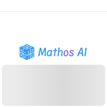
Розв'язувач з
математики
AI-репетитор
Помічник з домашнім
завданням PDF
Інструменти навчання