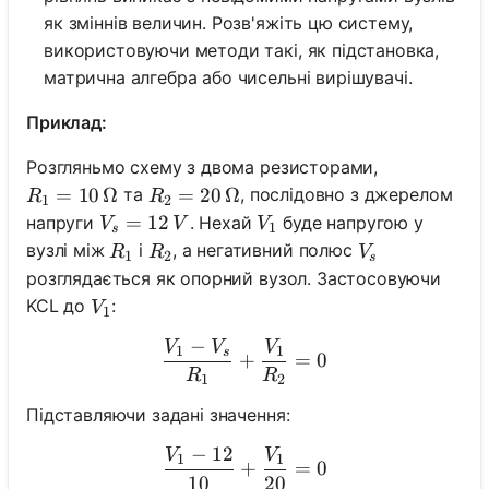
як зміннів величин. Розв'яжіть цю систему,
використовуючи методи такі, як підстановка,
матрична алгебра або чисельні вирішувачі.
Приклад:
Розгляньмо схему з двома резисторами,
R_1 = 10\, \Omega
=
10
Ω
R_2 = 20\, \Omega
=
20
Ω
та
, послідовно з джерелом
R
R
1
2
V_s = 12\, V
=
12
V_1
напруги
. Нехай
буде напругою у
V
V
V
1
s
R_1
R_2
V_s
вузлі між
і
, а негативний полюс
R
R
V
1
2
s
розглядається як опорний вузол. Застосовуючи
V_1
KCL до
:
V
1
−
V
V
V
\frac{V_1 - V_s}{R_1} + 
1
1
s
+
=
0
R
R
1
2
Підставляючи задані значення:
−
12
V
V
\frac{V_1 - 12}{10} + \f
1
1
+
=
0
10
20