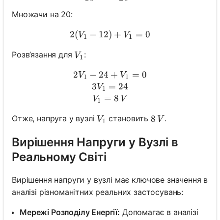
Множачи на 20:
2
(
−
12
)
2(V_1 - 12) + V_1 = 0
+
=
0
V
V
1
1
V_1
Розв’язання для
:
V
1
2
−
24
2V_1 - 24 + V_1 = 0 \\ 3V
+
=
0
V
V
1
1
3
=
24
V
1
=
8
V
V
1
V_1
8\, V
8
Отже, напруга у вузлі
становить
.
V
V
1
Вирішення Напруги у Вузлі в
Реальному Світі
Вирішення напруги у вузлі має ключове значення в
аналізі різноманітних реальних застосувань:
Мережі Розподілу Енергії:
Допомагає в аналізі