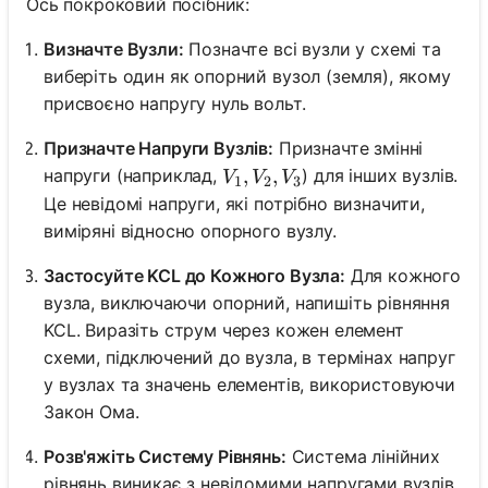
Ось покроковий посібник:
Визначте Вузли:
Позначте всі вузли у схемі та
виберіть один як опорний вузол (земля), якому
присвоєно напругу нуль вольт.
Призначте Напруги Вузлів:
Призначте змінні
V_1, V_2, V_3
,
,
напруги (наприклад,
) для інших вузлів.
V
V
V
1
2
3
Це невідомі напруги, які потрібно визначити,
виміряні відносно опорного вузлу.
Застосуйте KCL до Кожного Вузла:
Для кожного
вузла, виключаючи опорний, напишіть рівняння
KCL. Виразіть струм через кожен елемент
схеми, підключений до вузла, в термінах напруг
у вузлах та значень елементів, використовуючи
Закон Ома.
Розв'яжіть Систему Рівнянь:
Система лінійних
рівнянь виникає з невідомими напругами вузлів