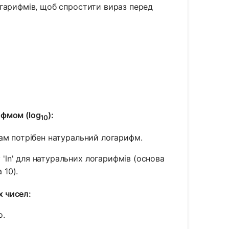
огарифмів, щоб спростити вираз перед
ифмом (log
):
10
вам потрібен натуральний логарифм.
'ln' для натуральних логарифмів (основа
 10).
х чисел:
о.