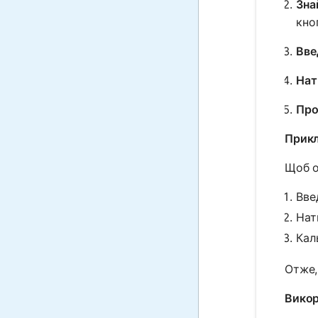
Зна
кноп
Вве
Нати
Про
Прикл
Щоб о
Введ
Нати
Кал
Отже,
Викор