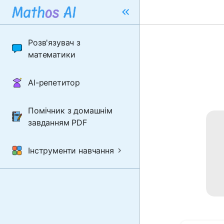
Розв'язувач з
математики
AI-репетитор
Помічник з домашнім
завданням PDF
Інструменти навчання