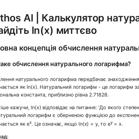
thos AI | Калькулятор натур
айдіть ln(x) миттєво
овна концепція обчислення натурал
аке обчислення натурального логарифма?
лення натурального логарифма передбачає знаходження
чається як ln(x). Натуральний логарифм - це логарифм 
іональна константа, приблизно рівна 2.71828.
іше кажучи, ln(x) відповідає на питання: 'До якого степе
Натуральний логарифм є оберненою функцією до експонен
x
y
чається як e
. Це означає, якщо ln(x) = y, то e
= x.
ад: