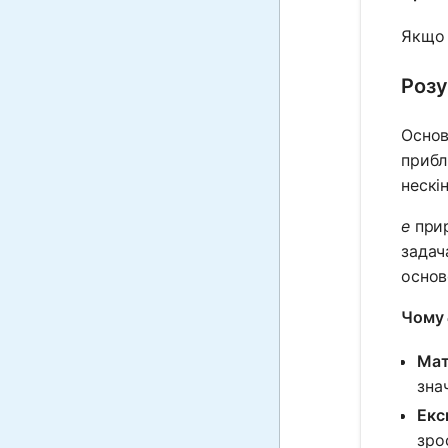
Якщо 
Розу
Основ
прибл
нескі
e
прир
задач
основ
Чому
Мат
зна
Екс
зро