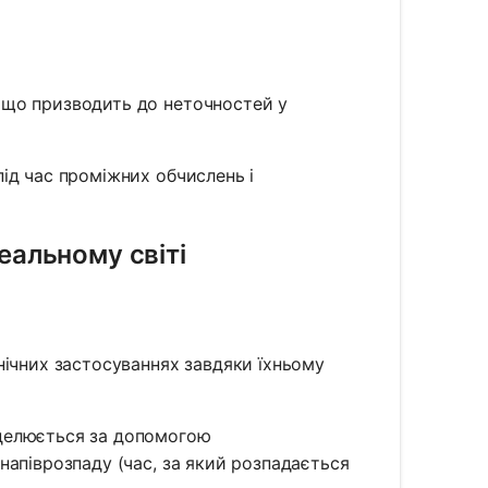
 що призводить до неточностей у
під час проміжних обчислень і
еальному світі
нічних застосуваннях завдяки їхньому
делюється за допомогою
напіврозпаду (час, за який розпадається