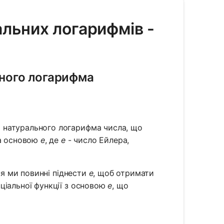
альних логарифмів -
ьного логарифма
 натурального логарифма числа, що
за основою
e
, де
e
- число Ейлера,
ня ми повинні піднести
e
, щоб отримати
ціальної функції з основою
e
, що