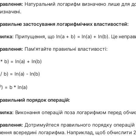
равлення:
Натуральний логарифм визначено лише для додат
визначені.
равильне застосування логарифмічних властивостей:
илка:
Припущення, що ln(a + b) = ln(a) + ln(b). Це непра
равлення:
Пам'ятайте правильні властивості:
 * b) = ln(a) + ln(b)
 / b) = ln(a) - ln(b)
b
) = b * ln(a)
равильний порядок операцій:
илка:
Виконання операцій поза логарифмом перед обчи
равлення:
Дотримуйтеся правильного порядку операцій
чення всередині логарифма. Наприклад, щоб обчислити 2 * 