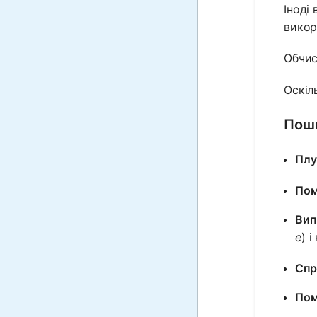
Іноді
викор
Обчис
Оскіл
Поши
Плу
Пом
Вип
e
) і
Спр
Пом