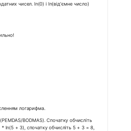
них чисел. ln(0) і ln(від'ємне число)
вильно!
сленням логарифма.
 (PEMDAS/BODMAS). Спочатку обчисліть
ln(5 + 3), спочатку обчисліть 5 + 3 = 8,