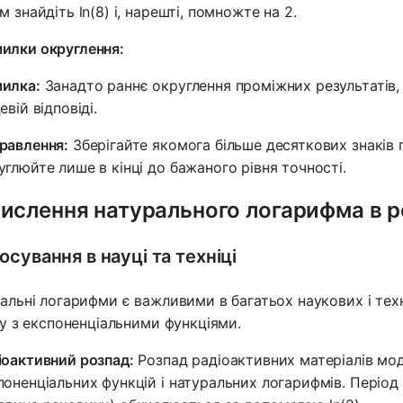
м знайдіть ln(8) і, нарешті, помножте на 2.
илки округлення:
илка:
Занадто раннє округлення проміжних результатів,
евій відповіді.
равлення:
Зберігайте якомога більше десяткових знаків 
углюйте лише в кінці до бажаного рівня точності.
ислення натурального логарифма в р
осування в науці та техніці
альні логарифми є важливими в багатьох наукових і тех
ку з експоненціальними функціями.
іоактивний розпад:
Розпад радіоактивних матеріалів мо
поненціальних функцій і натуральних логарифмів. Період 