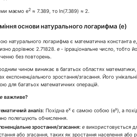
2
ми маємо e
≈ 7.389, то ln(7.389) ≈ 2.
міння основи натурального логарифма (e)
ою натурального логарифма є математична константа
e
изно дорівнює 2.71828.
e
- ірраціональне число, тобто й
нченно без повторень.
одним чином виникає в багатьох областях математики, 
ах експоненціального зростання/згасання. Його унікальн
ою для багатьох математичних операцій.
e
важливе?
x
x
ематичний аналіз:
Похідна e
є самою собою (e
), а пох
чно полегшують обчислення.
поненціальне зростання/згасання:
e
використовується дл
стання або згасання, таких як зростання населення або 