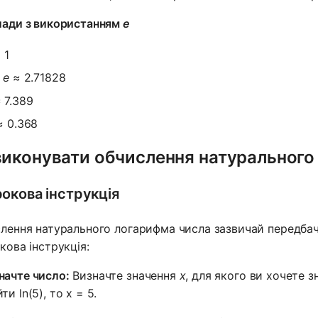
ади з використанням
e
 1
=
e
≈ 2.71828
 7.389
 0.368
виконувати обчислення натурального
окова інструкція
лення натурального логарифма числа зазвичай передбач
кова інструкція:
начте число:
Визначте значення
x
, для якого ви хочете з
ти ln(5), то x = 5.