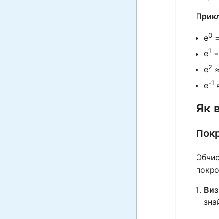
Прикл
0
e
=
1
e
2
e
≈
-1
e
≈
Як 
Покр
Обчис
покро
Виз
знай