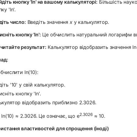
йдіть кнопку 'ln' на вашому калькуляторі:
Більшість науко
ку 'ln'.
діть число:
Введіть значення
x
у калькулятор.
сніть кнопку 'ln':
Це обчислить натуральний логарифм в
читайте результат:
Калькулятор відобразить значення ln(
ад:
бчислити ln(10):
іть '10' у свій калькулятор.
сніть кнопку 'ln'.
ькулятор відобразить приблизно 2.3026.
2.3026
 ln(10) ≈ 2.3026. Це означає, що e
≈ 10.
истання властивостей для спрощення (іноді)