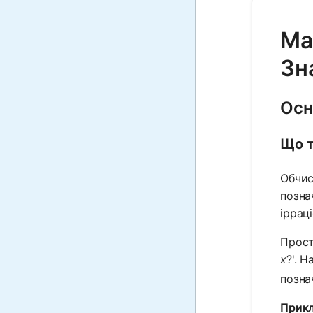
Ma
Зн
Осн
Що т
Обчис
позна
іррац
Прост
x
?'. 
позна
Прикл