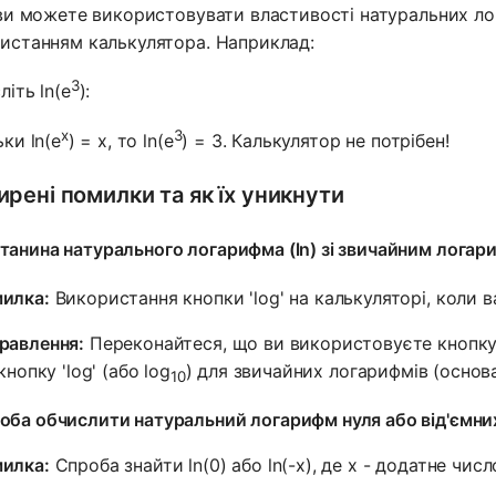
 ви можете використовувати властивості натуральних л
истанням калькулятора. Наприклад:
3
літь ln(e
):
x
3
ьки ln(e
) = x, то ln(e
) = 3. Калькулятор не потрібен!
рені помилки та як їх уникнути
танина натурального логарифма (ln) зі звичайним логар
илка:
Використання кнопки 'log' на калькуляторі, коли 
равлення:
Переконайтеся, що ви використовуєте кнопку 
 кнопку 'log' (або log
) для звичайних логарифмів (основа
10
оба обчислити натуральний логарифм нуля або від'ємни
илка:
Спроба знайти ln(0) або ln(-x), де x - додатне числ