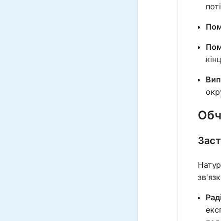
поті
Пом
Пом
кінц
Вип
окр
Обч
Заст
Натур
зв'яз
Рад
екс