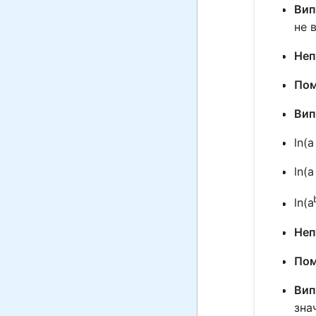
Вип
не 
Неп
Пом
Вип
ln(a
ln(a
ln(a
Неп
Пом
Вип
зна