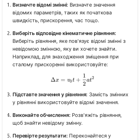
Визначте відомі змінні:
Визначте значення
відомих параметрів, таких як початкова
швидкість, прискорення, час тощо.
Виберіть відповідне кінематичне рівняння:
Виберіть рівняння, яке пов'язує відомі змінні з
невідомою змінною, яку ви хочете знайти.
Наприклад, для знаходження зміщення при
сталому прискоренні використовуйте:
1
\Delta x = v_0 t + \frac{
2
Δ
=
+
x
v
t
a
t
0
2
Підставте значення у рівняння:
Замість змінних
у рівнянні використовуйте відомі значення.
Виконайте обчислення:
Розв'яжіть рівняння,
щоб знайти невідому змінну.
Перевірте результати:
Переконайтеся у