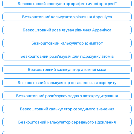
Безкоштовний калькулятор арифметичної прогресії
Безкоштовний калькулятор рівняння Арреніуса
Поки
Безкоштовний розв'язувач рівняння Арреніуса
немає
питань
Безкоштовний калькулятор асимптот
Задайте
своє
Безкоштовний розв'язувач для підрахунку атомів
перше
питання
Безкоштовний калькулятор атомної маси
Безкоштовний калькулятор погашення автокредиту
Безкоштовний розв'язувач задач з автокредитування
Безкоштовний калькулятор середнього значення
Безкоштовний калькулятор середнього відхилення