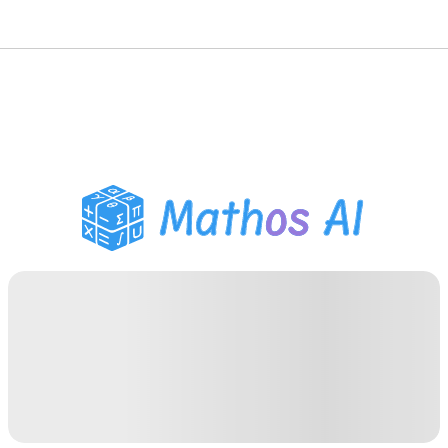
Розв'язувач з
математики
AI-репетитор
Помічник з домашнім
завданням PDF
Інструменти навчання