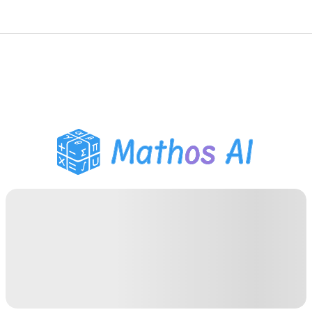
Розв'язувач з
математики
AI-репетитор
Помічник з домашнім
завданням PDF
Інструменти навчання