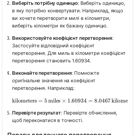
Виберіть потрібну одиницю
: Виберіть одиницю,
в яку потрібно конвертувати. Наприклад, якщо
ви хочете перетворити милі в кілометри,
виберіть кілометри як бажану одиницю.
Використовуйте коефіцієнт перетворення
:
Застосуйте відповідний коефіцієнт
перетворення. Для миль в кілометри коефіцієнт
перетворення становить 1.60934.
Виконайте перетворення
: Помножте
оригінальне значення на коефіцієнт
перетворення. Наприклад:
kilometers
=
5
miles
×
1.60934
\text{kilometers} = 5 \,
=
8.0467
kilometer
Перевірте результат
: Перевірте обчислення,
щоб переконатися в точності.
Поради для точного перетворення