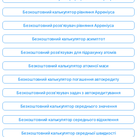
Безкоштовний калькулятор рівняння Арреніуса
Поки
Безкоштовний розв'язувач рівняння Арреніуса
немає
Безкоштовний калькулятор асимптот
питань
Задайте
Безкоштовний розв'язувач для підрахунку атомів
своє
перше
Безкоштовний калькулятор атомної маси
питання
Безкоштовний калькулятор погашення автокредиту
Безкоштовний розв'язувач задач з автокредитування
Безкоштовний калькулятор середнього значення
Безкоштовний калькулятор середнього відхилення
Безкоштовний калькулятор середньої швидкості