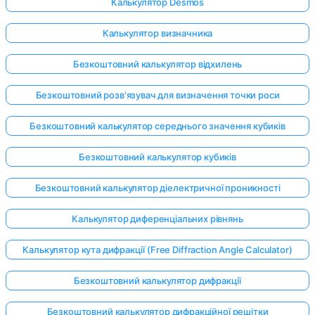
Калькулятор Desmos
Калькулятор визначника
Безкоштовний калькулятор відхилень
Безкоштовний розв'язувач для визначення точки роси
Безкоштовний калькулятор середнього значення кубиків
Безкоштовний калькулятор кубиків
Безкоштовний калькулятор діелектричної проникності
Калькулятор диференціальних рівнянь
Калькулятор кута дифракції (Free Diffraction Angle Calculator)
Увійдіть
Безкоштовний калькулятор дифракції
тут!
имка:
Безкоштовний калькулятор дифракційної решітки