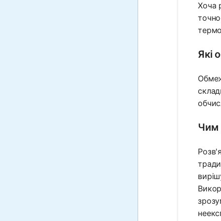
Хоча 
точно
термо
Які 
Обмеж
склад
обчис
Чим 
Розв'
тради
виріш
Викор
зрозу
неекс