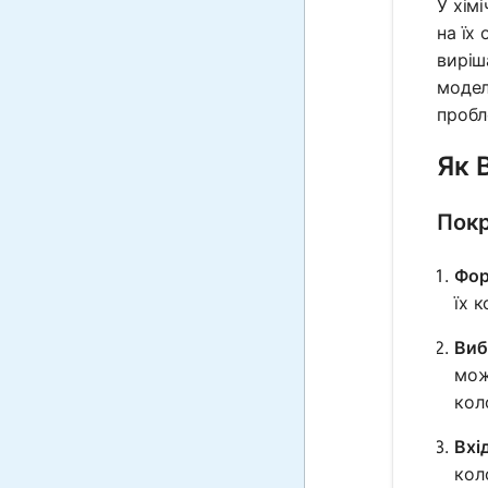
У хім
на їх
виріш
модел
пробл
Як 
Покр
Фор
їх 
Виб
мож
кол
Вхі
кол