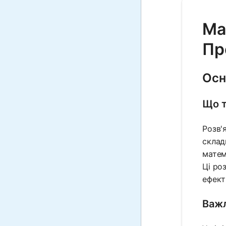
Ma
Пр
Осн
Що т
Розв'
склад
матем
Ці ро
ефект
Важл