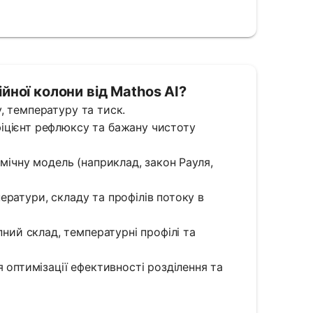
йної колони від Mathos AI?
у, температуру та тиск.
ефіцієнт рефлюксу та бажану чистоту
мічну модель (наприклад, закон Рауля,
мператури, складу та профілів потоку в
пний склад, температурні профілі та
 оптимізації ефективності розділення та