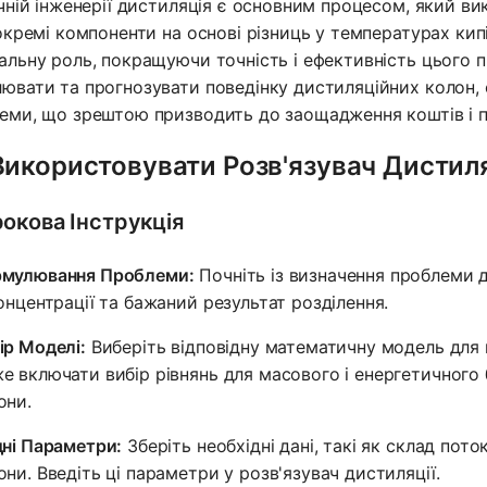
ічній інженерії дистиляція є основним процесом, який в
 окремі компоненти на основі різниць у температурах кипі
альну роль, покращуючи точність і ефективність цього 
ювати та прогнозувати поведінку дистиляційних колон, 
еми, що зрештою призводить до заощадження коштів і п
Використовувати Розв'язувач Дистиля
окова Інструкція
мулювання Проблеми:
Почніть із визначення проблеми д
концентрації та бажаний результат розділення.
ір Моделі:
Виберіть відповідну математичну модель для 
е включати вибір рівнянь для масового і енергетичного 
они.
дні Параметри:
Зберіть необхідні дані, такі як склад пото
они. Введіть ці параметри у розв'язувач дистиляції.