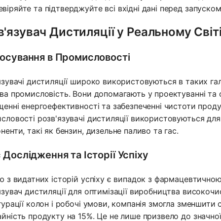
евіряйте та підтверджуйте всі вхідні дані перед запуском
в'язувач Дистиляції у Реальному Світ
осування в Промисловості
язувачі дистиляції широко використовуються в таких гал
ва промисловість. Вони допомагають у проектуванні та о
щенні енергоефективності та забезпеченні чистоти проду
словості розв'язувачі дистиляції використовуються для р
ненти, такі як бензин, дизельне паливо та гас.
 Дослідження та Історії Успіху
ю з видатних історій успіху є випадок з фармацевтично
язувач дистиляції для оптимізації виробництва високоч
гурації колон і робочі умови, компанія змогла зменшити 
йність продукту на 15%. Це не лише призвело до значної