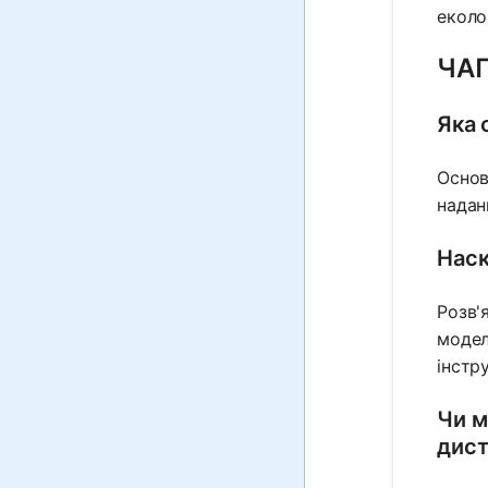
еколо
ЧАП
Яка 
Основ
надан
Наск
Розв'
модел
інстр
Чи м
дист