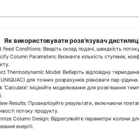
Як використовувати розв'язувач дистиляці
put Feed Conditions: Введіть склад подачі, швидкість поток
ecify Column Parameters: Визначте кількість ступенів, ко
кту.
lect Thermodynamic Model: Виберіть відповідну термодина
 UNIQUAC) для точних розрахунків рівноваги пар-рідина.
ick ‘Calculate’: Ініціюйте моделювання для розв'язання те
.
view Results: Проаналізуйте результати, включаючи поета
ивості потоку продукту.
timize Column Design: Відрегулюйте параметри колони для
вання енергії.