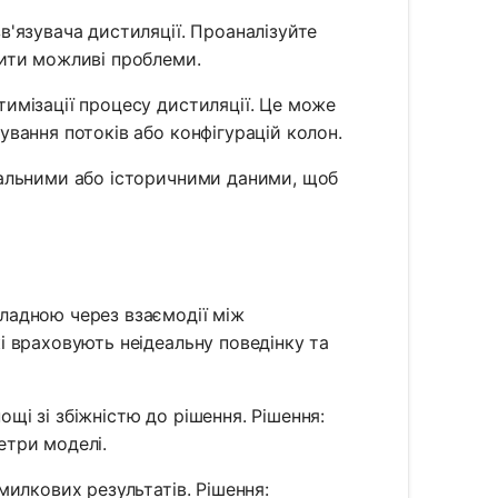
'язувача дистиляції. Проаналізуйте
вити можливі проблеми.
имізації процесу дистиляції. Це може
ування потоків або конфігурацій колон.
тальними або історичними даними, щоб
ладною через взаємодії між
і враховують неідеальну поведінку та
щі зі збіжністю до рішення. Рішення:
етри моделі.
милкових результатів. Рішення: