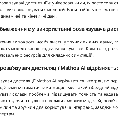
розв'язувачі дистиляції є універсальними, їх застосовні
сті використовуваних моделей. Вони найбільш ефективні 
динамічні та кінетичні дані.
обмеження є у використанні розв'язувача дис
ення включають необхідність у точних вхідних даних, п
ність моделювання неідеальних сумішей. Крім того, розв
лювальних ресурсів для складних симуляцій.
розв'язувач дистиляції Mathos AI відрізняєть
язувач дистиляції Mathos AI вирізняється інтеграцією п
ційними математичними моделями. Такий гібридний підх
увати складні проблеми, підвищувати точність та надава
истовуючи потужність великих мовних моделей, розв'язу
мілий та зручний для користувача інтерфейс, завдяки чо
пертам.