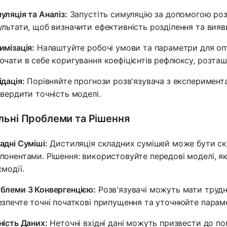
уляція та Аналіз:
Запустіть симуляцію за допомогою розв
ультати, щоб визначити ефективність розділення та вия
имізація:
Налаштуйте робочі умови та параметри для опт
ючати в себе коригування коефіцієнтів рефлюксу, розташ
ідація:
Порівняйте прогнози розв'язувача з експеримен
твердити точність моделі.
льні Проблеми та Рішення
адні Суміші:
Дистиляція складних сумішей може бути ск
понентами. Рішення: використовуйте передові моделі, як
ємодії.
блеми З Конвергенцією:
Розв'язувачі можуть мати трудно
езпечте точні початкові припущення та уточнюйте парам
ність Даних:
Неточні вхідні дані можуть призвести до по