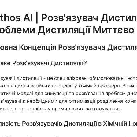
thos AI | Розв'язувач Дистил
облеми Дистиляції Миттєво
овна Концепція Розв'язувача Дистиля
аке Розв'язувачі Дистиляції?
язувачі дистиляції - це спеціалізовані обчислювальні інс
нощів дистиляційних процесів у хімічній інженерії. Вон
атичні моделі для симуляції та розв'язання проблем дист
зв'язувачі є необхідними для оптимізації розділення комп
ивність та точність у промислових застосуваннях.
ивість Розв'язувачів Дистиляції в Хімічній Ін