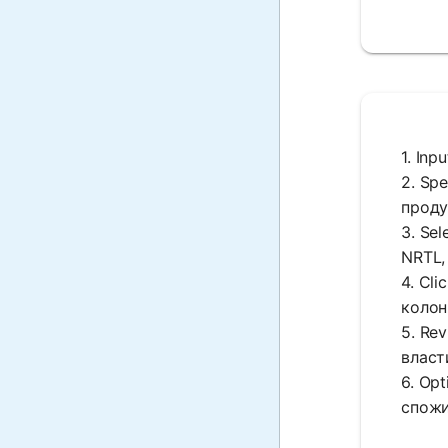
1. In
2. Sp
проду
3. Se
NRTL,
4. Cl
колоні
5. Re
власт
6. Op
спожи