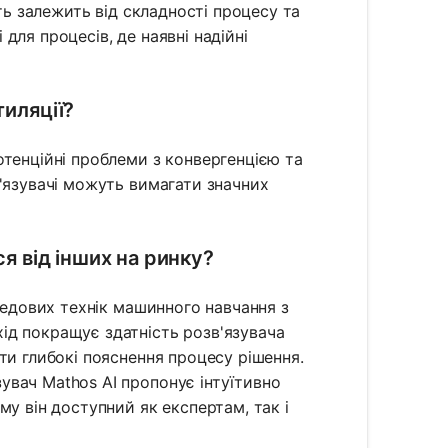
сть залежить від складності процесу та
для процесів, де наявні надійні
тиляції?
отенційні проблеми з конвергенцією та
'язувачі можуть вимагати значних
ся від інших на ринку?
ередових технік машинного навчання з
ід покращує здатність розв'язувача
ти глибокі пояснення процесу рішення.
вач Mathos AI пропонує інтуїтивно
му він доступний як експертам, так і