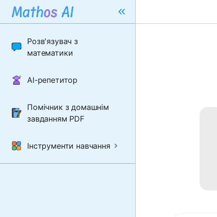
Розв'язувач з
математики
AI-репетитор
Помічник з домашнім
завданням PDF
Інструменти навчання