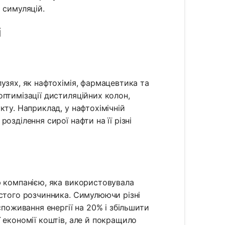
 симуляцій.
і
узях, як нафтохімія, фармацевтика та
птимізації дистиляційних колон,
кту. Наприклад, у нафтохімічній
озділення сирої нафти на її різні
ю компанією, яка використовувала
истого розчинника. Симулюючи різні
споживання енергії на 20% і збільшити
 економії коштів, але й покращило