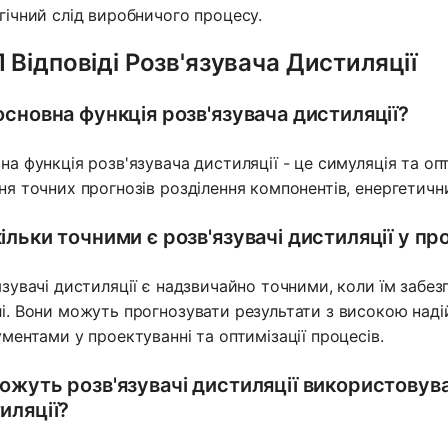
гічний слід виробничого процесу.
 Відповіді Розв'язувача Дистиляції
основна функція розв'язувача дистиляції?
на функція розв'язувача дистиляції - це симуляція та оп
ня точних прогнозів розділення компонентів, енергетичн
ільки точними є розв'язувачі дистиляції у пр
язувачі дистиляції є надзвичайно точними, коли їм забезпе
і. Вони можуть прогнозувати результати з високою наді
ументами у проектуванні та оптимізації процесів.
ожуть розв'язувачі дистиляції використовува
иляції?