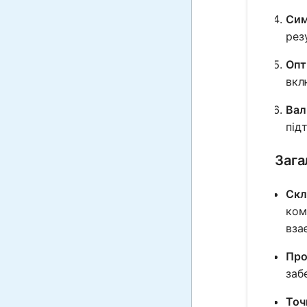
Сим
рез
Опт
вкл
Вал
під
Зага
Скл
ком
вза
Про
заб
Точ