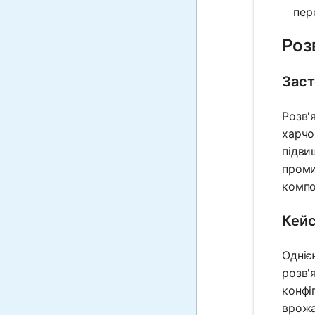
пер
Роз
Заст
Розв'
харчо
підви
проми
компо
Кейс
Одніє
розв'
конфі
врожа