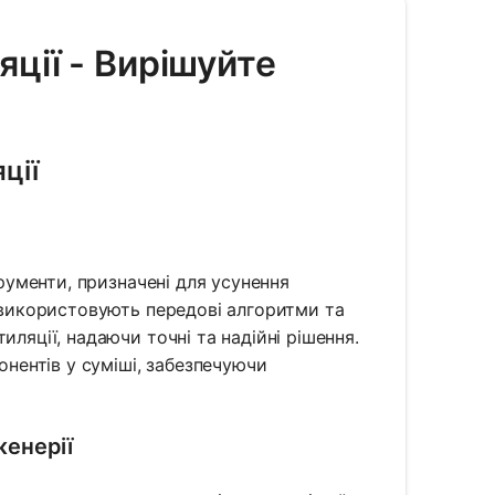
яції - Вирішуйте
ції
трументи, призначені для усунення
и використовують передові алгоритми та
иляції, надаючи точні та надійні рішення.
онентів у суміші, забезпечуючи
женерії