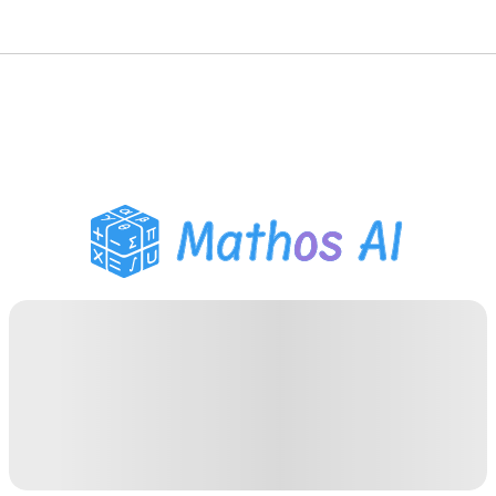
Розв'язувач з
математики
AI-репетитор
Помічник з домашнім
завданням PDF
Інструменти навчання