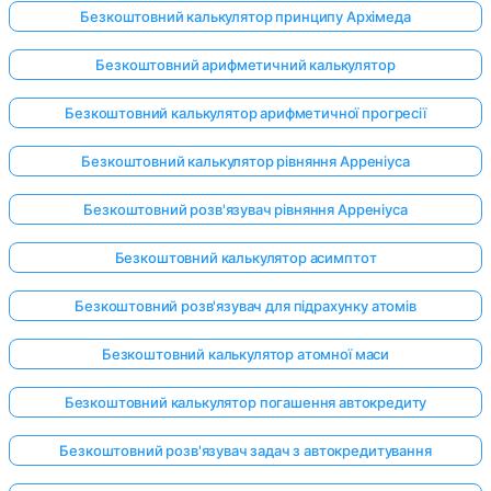
Безкоштовний калькулятор принципу Архімеда
Безкоштовний арифметичний калькулятор
Поки
Безкоштовний калькулятор арифметичної прогресії
немає
питань
Безкоштовний калькулятор рівняння Арреніуса
Задайте
своє
Безкоштовний розв'язувач рівняння Арреніуса
перше
питання
Безкоштовний калькулятор асимптот
Безкоштовний розв'язувач для підрахунку атомів
Безкоштовний калькулятор атомної маси
Безкоштовний калькулятор погашення автокредиту
Безкоштовний розв'язувач задач з автокредитування