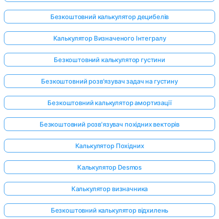
Безкоштовний калькулятор децибелів
Калькулятор Визначеного Інтегралу
Безкоштовний калькулятор густини
Безкоштовний розв'язувач задач на густину
Безкоштовний калькулятор амортизації
Безкоштовний розв'язувач похідних векторів
Калькулятор Похідних
Калькулятор Desmos
Увійдіть
Калькулятор визначника
тут!
имка:
Безкоштовний калькулятор відхилень