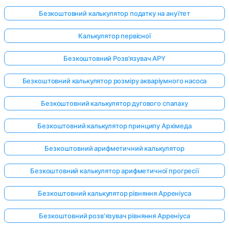
Безкоштовний калькулятор податку на ануїтет
Калькулятор первісної
Поки
немає
Безкоштовний Розв'язувач APY
питань
Безкоштовний калькулятор розміру акваріумного насоса
Задайте
своє
Безкоштовний калькулятор дугового спалаху
перше
питання
Безкоштовний калькулятор принципу Архімеда
Безкоштовний арифметичний калькулятор
Безкоштовний калькулятор арифметичної прогресії
Безкоштовний калькулятор рівняння Арреніуса
Безкоштовний розв'язувач рівняння Арреніуса