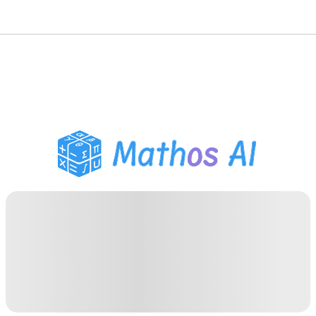
Розв'язувач з
математики
AI-репетитор
Помічник з домашнім
завданням PDF
Інструменти навчання