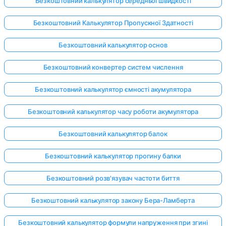
Безкоштовний калькулятор середньої швидкості
Безкоштовний Калькулятор Пропускної Здатності
Поки
Безкоштовний калькулятор основ
немає
питань
Безкоштовний конвертер систем числення
Задайте
Безкоштовний калькулятор ємності акумулятора
своє
перше
Безкоштовний калькулятор часу роботи акумулятора
питання
Безкоштовний калькулятор балок
Безкоштовний калькулятор прогину балки
Безкоштовний розв'язувач частоти биття
Безкоштовний калькулятор закону Бера-Ламберта
Безкоштовний калькулятор формули напруження при згині