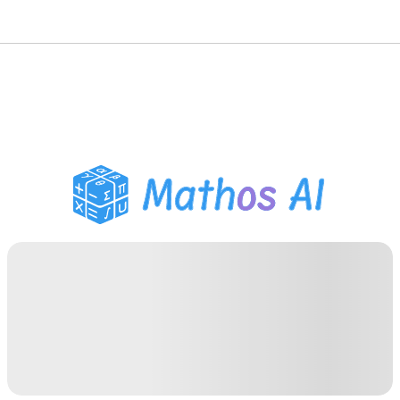
Розв'язувач з
математики
AI-репетитор
Помічник з домашнім
завданням PDF
Інструменти навчання