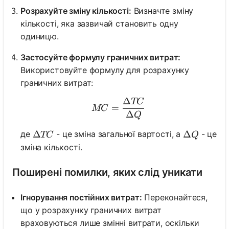
Розрахуйте зміну кількості:
Визначте зміну
кількості, яка зазвичай становить одну
одиницю.
Застосуйте формулу граничних витрат:
Використовуйте формулу для розрахунку
граничних витрат:
Δ
TC
MC = \frac{\Delta TC}{
=
MC
Δ
Q
\Delta TC
Δ
\Delta Q
Δ
де
- це зміна загальної вартості, а
- це
TC
Q
зміна кількості.
Поширені помилки, яких слід уникати
Ігнорування постійних витрат:
Переконайтеся,
що у розрахунку граничних витрат
враховуються лише змінні витрати, оскільки