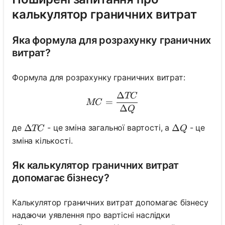
калькулятор граничних витрат
Яка формула для розрахунку граничних
витрат?
Формула для розрахунку граничних витрат:
Δ
TC
MC = \frac{\Delta TC}{\
=
MC
Δ
Q
\Delta TC
Δ
\Delta Q
Δ
де
- це зміна загальної вартості, а
- це
TC
Q
зміна кількості.
Як калькулятор граничних витрат
допомагає бізнесу?
Калькулятор граничних витрат допомагає бізнесу
надаючи уявлення про вартісні наслідки