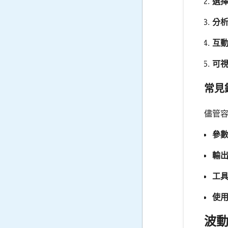
選
分
互
可
常見
儘管
參
輸
工
使用
波