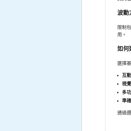
波動
限制
用。
如何
選擇
互
視
多
準
通過