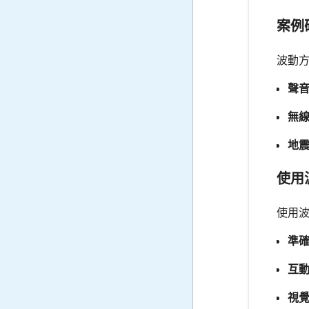
案例
波動
聲
無
地
使用
使用
準
互
視