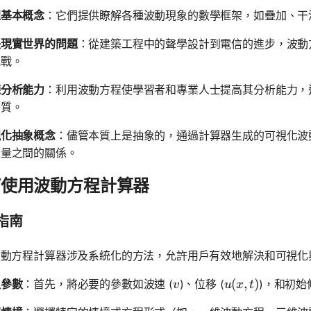
握基本概念
：它們提供瞭解各種波動現象的數學框架，如疊加、干
決現實世界的問題
：從建築工程中的聲學設計到電信的進步，波動
挑戰。
煉分析能力
：利用波動方程使學習者和專業人士提高其分析能力，這
特質。
視化抽象概念
：儘管本質上是抽象的，通過計算器生成的可視化波
變量之間的關係。
何使用波動方程計算器
指南
波動方程計算器涉及系統化的方法，允許用戶有效地解決和可視化
v
u(x, t)
(
,
)
入參數
：首先，將必要的參數如波速 (
)、位移 (
)，和初
v
u
x
t