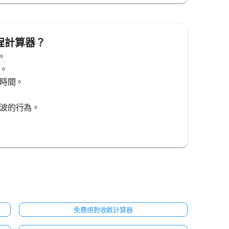
方程計算器？
。
。
算時間。
察波的行為。
免費絕對收斂計算器