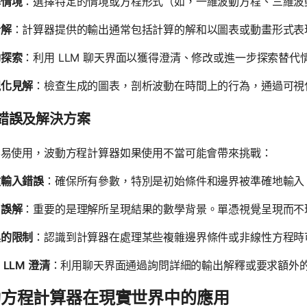
擇情境
：選擇特定的情境或方程形式（如，一維波動方程、三維波
析解
：計算器提供的輸出通常包括計算的解和以圖表或動畫形式表
動探索
：利用 LLM 聊天界面以獲得澄清、修改或進一步探索替代
視化見解
：檢查生成的圖表，剖析波動在時間上的行為，通過可視
錯誤及解決方案
容易使用，波動方程計算器如果使用不當可能會帶來挑戰：
數輸入錯誤
：確保所有參數，特別是初始條件和邊界被準確地輸入
出誤解
：重要的是理解所呈現結果的數學背景。單憑視覺呈現而不
具的限制
：認識到計算器在處理某些複雜邊界條件或非線性方程時
 LLM 澄清
：利用聊天界面通過詢問詳細的輸出解釋或要求額外
動方程計算器在現實世界中的應用