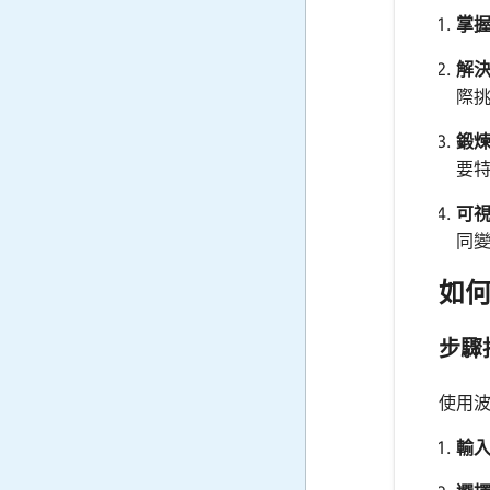
掌
解
際
鍛
要
可
同
如
步驟
使用
輸