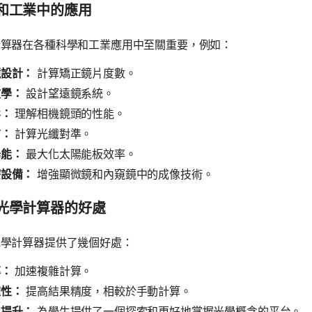
和工業中的應用
計算器在各種科學和工業應用中至關重要，例如：
鏡設計：
計算矯正鏡片度數。
文學：
設計望遠鏡系統。
影：
理解相機鏡頭的性能。
信：
計算光纖對準。
陽能：
最大化太陽能板效率。
療設備：
增強顯微鏡和內窺鏡中的成像技術。
光學計算器的好處
光學計算器提供了幾個好處：
率：
加速複雜計算。
確性：
提高結果精度，相較於手動計算。
習提升：
為學生提供了一個探索和更好地掌握光學概念的平台。