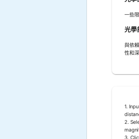
一些
光學
與依
性和
1. Inp
distan
2. Sel
magnif
3. Cli