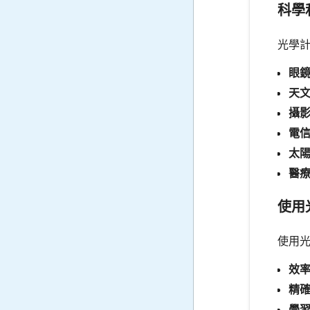
科學
光學
眼
天
攝
電
太
醫
使用
使用
效
精
學