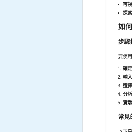
可
探
如
步驟
要使
確
輸
選
分
實
常見
以下