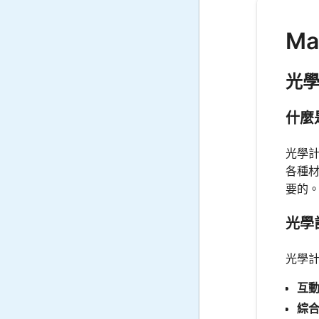
Ma
光
什麼
光學
各種
要的
光學
光學
互
綜