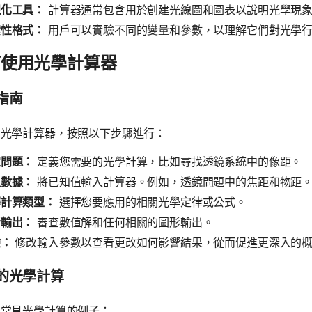
視化工具：
計算器通常包含用於創建光線圖和圖表以說明光學現
索性格式：
用戶可以實驗不同的變量和參數，以理解它們對光學
何使用光學計算器
指南
用光學計算器，按照以下步驟進行：
定問題：
定義您需要的光學計算，比如尋找透鏡系統中的像距。
入數據：
將已知值輸入計算器。例如，透鏡問題中的焦距和物距
擇計算類型：
選擇您要應用的相關光學定律或公式。
析輸出：
審查數值解和任何相關的圖形輸出。
驗：
修改輸入參數以查看更改如何影響結果，從而促進更深入的
的光學計算
是常見光學計算的例子：