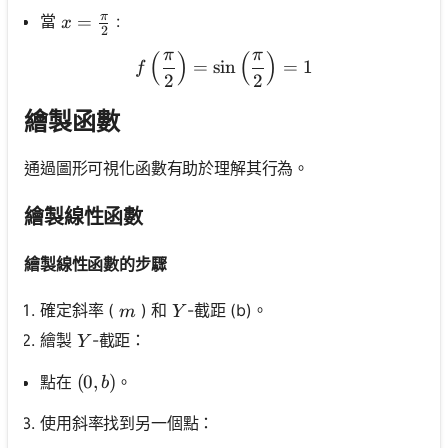
π
x=\frac{\pi}{2}
=
當
:
x
2
π
π
(
)
(
)
f\left(\frac{\pi}{2}\right
=
sin
=
1
f
2
2
繪製函數
通過圖形可視化函數有助於理解其行為。
繪製線性函數
繪製線性函數的步驟
m
Y
確定斜率 (
) 和
-截距 (b)。
m
Y
Y
繪製
-截距：
Y
(0, b)
(
0
,
)
點在
。
b
使用斜率找到另一個點：