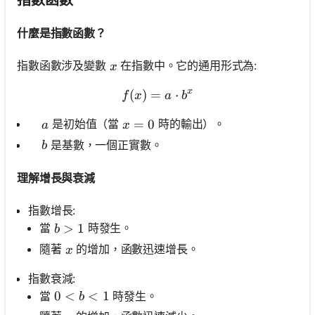
無
問
什麼是指數函數？
題
提
x
指數函數涉及變數
在指數中。它的通用形式為:
x
出
您
x
(
)
=
f(x)=a \cdot b^x
⋅
f
x
a
b
的
第
\quad a
x=0
=
0
是初始值（當
時的輸出）。
a
x
一
\quad b
是基數，一個正實數。
b
個
問
理解增長與衰減
題
指數增長:
b>1
>
1
當
時發生。
b
x
隨著
的增加，函數迅速增長。
x
指數衰減:
0<b<1
0
<
<
1
當
時發生。
b