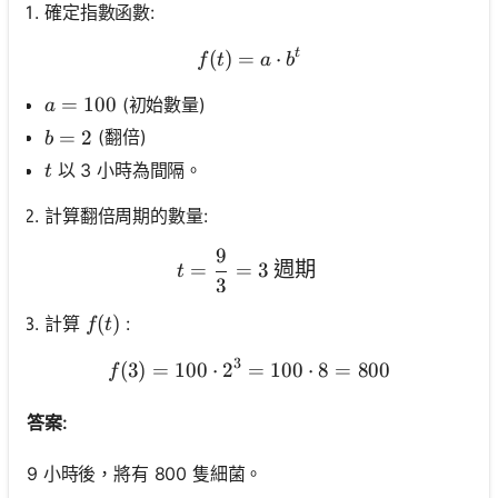
確定指數函數:
t
(
)
=
f(t)=a \cdot b^t
⋅
f
t
a
b
a=100
=
100
(初始數量)
a
b=2
=
2
(翻倍)
b
t
以 3 小時為間隔。
t
計算翻倍周期的數量:
9
t=\frac{9}{3}=3 \text {
=
=
3
週期
t
3
f(t)
(
)
計算
:
f
t
3
(
3
)
=
100
⋅
2
=
f(3)=100 \cdot 2^3=100 \
100
⋅
8
=
800
f
答案:
9 小時後，將有 800 隻細菌。