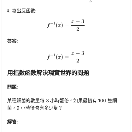
2
寫出反函數:
−
3
x
f^{-1}(x)=\frac{x-3}{2}
−
1
(
)
=
f
x
2
答案:
−
3
x
f^{-1}(x)=\frac{x-3}{2}
−
1
(
)
=
f
x
2
用指數函數解決現實世界的問題
問題:
某種細菌的數量每 3 小時翻倍。如果最初有 100 隻細
菌，9 小時後會有多少隻？
解答: