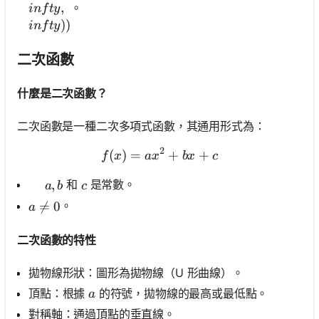
,
。
in
f
t
y
))
in
f
t
y
二次函數
什麼是二次函數？
二次函數是一種二次多項式函數，其通用形式為：
2
(
)
=
f(x)=a x^2+b x+c
+
+
f
x
a
x
b
x
c
\,\quad a, b
,
c
和
是常數。
a
b
c
a \neq 0

=
0
。
a
二次函數的特性
拋物線形狀：圖形為拋物線（U 形曲線）。
a
頂點：根據
的符號，拋物線的最高或最低點。
a
對稱軸：通過頂點的垂直線。