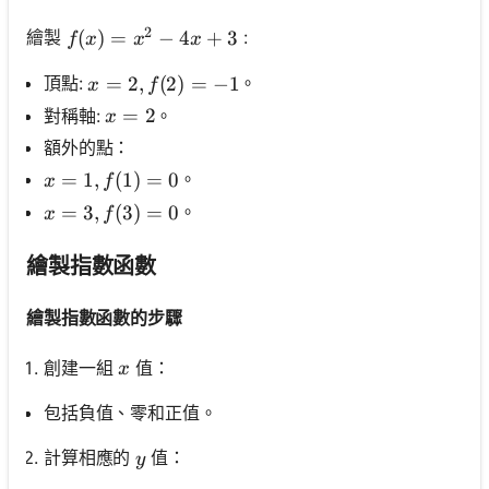
2
f(x)=x^2-4 x+3
(
)
=
−
4
+
3
繪製
:
f
x
x
x
x=2, f(2)=-1
=
2
,
(
2
)
=
−
1
頂點:
。
x
f
x=2
=
2
對稱軸:
。
x
額外的點：
x=1, f(1)=0
=
1
,
(
1
)
=
0
。
x
f
x=3, f(3)=0
=
3
,
(
3
)
=
0
。
x
f
繪製指數函數
繪製指數函數的步驟
x
創建一組
值：
x
包括負值、零和正值。
y
計算相應的
值：
y