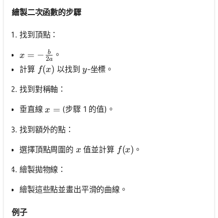
繪製二次函數的步驟
找到頂點：
b
x=-\frac{b}{2 a}
=
−
。
x
2
a
f(x)
(
)
y
計算
以找到
-坐標。
f
x
y
找到對稱軸：
x=
=
垂直線
(步驟 1 的值)。
x
找到額外的點：
x
f(x)
(
)
選擇頂點周圍的
值並計算
。
x
f
x
繪製拋物線：
繪製這些點並畫出平滑的曲線。
例子