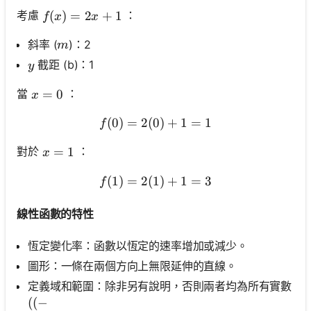
f(x)=2 x+1
(
)
=
2
+
1
考慮
：
f
x
x
m
斜率 (
)：2
m
y
截距 (b)：1
y
x=0
=
0
當
：
x
(
0
)
=
2
(
0
f(0)=2(0)+1=1
)
+
1
=
1
f
x=1
=
1
對於
：
x
(
1
)
=
2
(
1
f(1)=2(1)+1=3
)
+
1
=
3
f
線性函數的特性
恆定變化率：函數以恆定的速率增加或減少。
圖形：一條在兩個方向上無限延伸的直線。
定義域和範圍：除非另有說明，否則兩者均為所有實數
((-\\infty, \\infty))
((
−