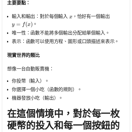
主要要點：
x
輸入和輸出：對於每個輸入
，恰好有一個輸出
x
y=f(x)
=
(
)
。
y
f
x
唯一性：函數不能將多個輸出分配給單個輸入。
表示：函數可以使用方程、圖形或口頭描述來表示。
現實世界的類比
想像一台自動販賣機：
你投幣（輸入）。
你選擇一個小吃（函數的規則）。
機器發放小吃（輸出）。
在這個情境中，對於每一枚
硬幣的投入和每一個按鈕的