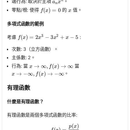
n
a_n x^n
端行為: 取決於主項
。
a
x
n
f(x)=0
(
)
=
0
x
零點/根: 使得
的
值。
f
x
x
多項式函數的範例
3
2
f(x)=2 x^3-3 x^2+x-5
(
)
=
2
−
3
+
−
5
考慮
:
f
x
x
x
x
次數: 3（立方函數）。
主係數: 2。
x \rightarrow \infty, f(x) \rightarrow \inf
→
∞
,
(
)
→
∞
行為: 當
當
x
f
x
x \rightarrow -\infty, f(x) \rightarrow -\infty
→
−
∞
,
(
)
→
−
∞
。
x
f
x
有理函數
什麼是有理函數？
有理函數是兩個多項式函數的比率:
(
)
f(x)=\frac{p(x)}{q(x)}
p
x
(
)
=
f
x