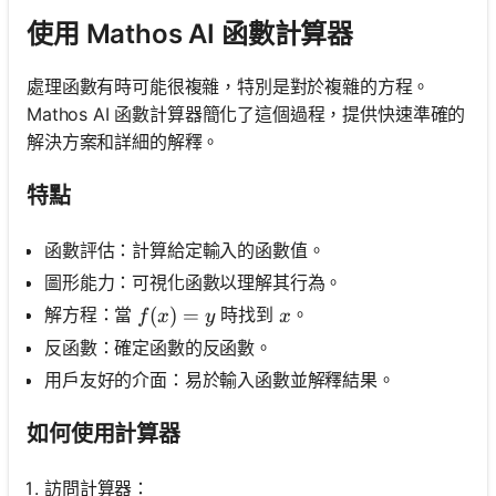
使用 Mathos AI 函數計算器
處理函數有時可能很複雜，特別是對於複雜的方程。
Mathos AI 函數計算器簡化了這個過程，提供快速準確的
解決方案和詳細的解釋。
特點
函數評估：計算給定輸入的函數值。
圖形能力：可視化函數以理解其行為。
f(x)=y
(
)
=
x
解方程：當
時找到
。
f
x
y
x
反函數：確定函數的反函數。
點擊
用戶友好的介面：易於輸入函數並解釋結果。
登
如何使用計算器
入！
：
訪問計算器：