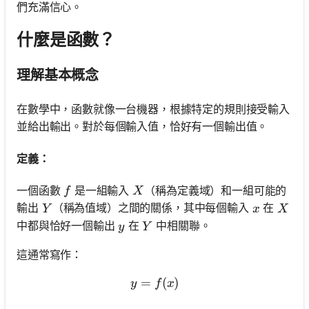
們充滿信心。
什麼是函數？
理解基本概念
在數學中，函數就像一台機器，根據特定的規則接受輸入
並給出輸出。對於每個輸入值，恰好有一個輸出值。
定義：
f
X
一個函數
是一組輸入
（稱為定義域）和一組可能的
f
X
Y
x
X
輸出
（稱為值域）之間的關係，其中每個輸入
在
Y
x
X
y
Y
中都與恰好一個輸出
在
中相關聯。
y
Y
這通常寫作：
=
y=f(x)
(
)
y
f
x