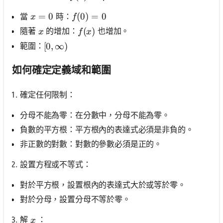
x=0
=
0
f(0)=0
(
0
)
=
0
當
時：
x
f
x
f(x)
(
)
隨著
的增加：
也增加。
x
f
x
範圍：
[0, \infty)
[
0
,
∞
)
如何確定定義域和範圍
確定任何限制：
分母不能為零：在分數中，分母不能為零。
負數的平方根：平方根內的表達式必須是非負的。
非正數的對數：對數的參數必須是正的。
設置方程或不等式：
對於平方根，設置根內的表達式大於或等於零。
對於分母，設置分母不等於零。
x
解
：
x