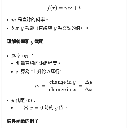
(
)
=
f(x)=m x+b
+
f
x
m
x
b
m
是直線的斜率。
m
b
y
y
是
截距（直線與
軸交點的值）。
b
y
y
y
理解斜率和
截距
y
m
斜率 (
)：
m
測量直線的陡峭程度。
計算為 "上升除以運行":
change in
Δ
y
y
m=\frac{\text { change in 
=
=
m
change in
Δ
x
x
y
截距 (b)：
y
x=0
=
0
y
當
時的
值。
\,\quad
x
y
線性函數的例子