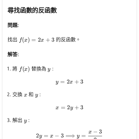
尋找函數的反函數
問題:
f(x)=2 x+3
(
)
=
2
+
3
找出
的反函數。
f
x
x
解答:
f(x)
(
)
y
將
替換為
:
f
x
y
=
2
y=2 x+3
+
3
y
x
x
y
交換
和
:
x
y
=
2
x=2 y+3
+
3
x
y
y
解出
:
y
−
3
x
2 y=x-3 \Longrightarrow 
2
=
−
3
⟹
=
y
x
y