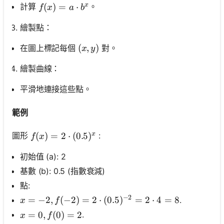
x
f(x)=a \cdot b^x
(
)
=
⋅
計算
。
f
x
a
b
繪製點：
(x, y)
(
,
)
在圖上標記每個
對。
x
y
繪製曲線：
平滑地連接這些點。
範例
x
f(x)=2 \cdot(0.5)^x
(
)
=
2
⋅
(
0.5
)
圖形
:
f
x
初始值 (a): 2
基數 (b): 0.5 (指數衰減)
點:
−
2
x=-2, f(-2)=2 \cdot(0.5)^{-2}=2 \cdot 4=8
=
−
2
,
(
−
2
)
=
2
⋅
(
0.5
)
=
2
⋅
4
=
8
.
x
f
x=0, f(0)=2
=
0
,
(
0
)
=
2
.
x
f