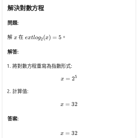
解決對數方程
問題:
x
ext{log}_2(x)=5
(
)
=
5
解
在
。
x
e
x
t
l
o
g
x
2
解答:
將對數方程重寫為指數形式:
5
=
x=2^5
2
x
計算值:
=
x=32
32
x
答案:
=
x=32
32
x