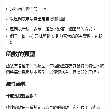
x
找出滿足條件的
值。
x
以區間表示法寫出定義域和範圍：
區間表示法：表示一組數字沿著一個區間的方式。
例子：
意味著從 0 到無窮大的所有實數，包括
[0, \infty)
[
0
,
∞
)
0。
函數的類型
函數有各種不同的類型，每種類型都有其獨特的特性。我
們將探討幾種基本類型，以便讓您有一個廣泛的理解。
線性函數
什麼是線性函數？
線性函數是一種其圖形為直線的函數。它的通用形式為：