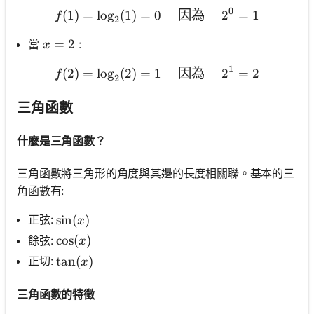
0
(
1
)
=
lo
g
(
1
)
=
0
f(1)=\log _2(1)=0 \quad 
因為
2
=
1
f
2
x=2
=
2
當
:
x
1
(
2
)
=
lo
g
(
2
)
=
1
f(2)=\log _2(2)=1 \quad 
因為
2
=
2
f
2
三角函數
什麼是三角函數？
三角函數將三角形的角度與其邊的長度相關聯。基本的三
角函數有:
\sin (x)
sin
(
)
正弦:
x
\cos (x)
cos
(
)
餘弦:
x
\tan (x)
tan
(
)
正切:
x
三角函數的特徵