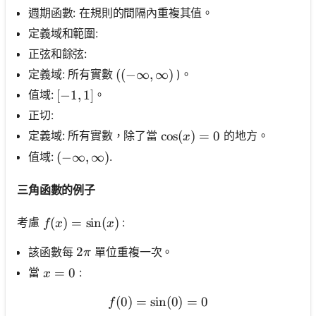
週期函數: 在規則的間隔內重複其值。
定義域和範圍:
正弦和餘弦:
定義域: 所有實數
)。
((- \infty, \infty)
((
−
∞
,
∞
)
值域:
。
[-1,1]
[
−
1
,
1
]
正切:
\cos (x)=0
cos
(
)
=
0
定義域: 所有實數，除了當
的地方。
x
值域:
.
(-\infty, \infty)
(
−
∞
,
∞
)
三角函數的例子
f(x)=\sin (x)
(
)
=
sin
(
)
考慮
:
f
x
x
2 \pi
2
該函數每
單位重複一次。
π
x=0
=
0
當
:
x
(
0
)
=
sin
f(0)=\sin (0)=0
(
0
)
=
0
f