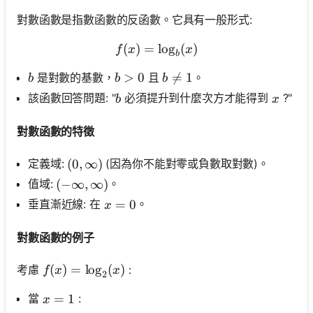
對數函數是指數函數的反函數。它具有一般形式:
(
)
=
f(x)=\log _b(x)
lo
g
(
)
f
x
x
b
b
b>0
>
0
b \neq 1

=
1
是對數的基數，
且
。
b
b
b
b
x
該函數回答問題: "
必須提升到什麼次方才能得到
?"
b
x
對數函數的特徵
定義域:
(因為你不能對零或負數取對數)。
(0, \infty)
(
0
,
∞
)
值域:
。
(-\infty, \infty)
(
−
∞
,
∞
)
x=0
=
0
垂直漸近線: 在
。
x
對數函數的例子
f(x)=\log _2(x)
(
)
=
lo
g
(
)
考慮
:
f
x
x
2
x=1
=
1
當
:
x