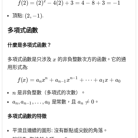
2
(
2
)
=
(
2
)
−
4
(
2
)
+
f(2)=(2)^2-4(2)+3=4-8+3
3
=
4
−
8
+
3
=
−
1
f
頂點:
.
(2,-1)
(
2
,
−
1
)
多項式函數
什麼是多項式函數？
x
多項式函數是只涉及
的非負整數次方的函數。它的通
x
用形式為:
−
1
n
n
(
)
=
+
f(x)=a_n x^n+a_{n-1} x^
+
⋯
+
+
f
x
a
x
a
x
a
x
a
−
1
1
0
n
n
n
是非負整數（多項式的次數）。
n
a_n, a_{n-1}, \ldots, a_0
,
,
…
,
a_n \neq 0

=
0
是常數，且
。
a
a
a
a
−
1
0
n
n
n
多項式函數的特徵
平滑且連續的圖形: 沒有斷點或尖銳的角落。