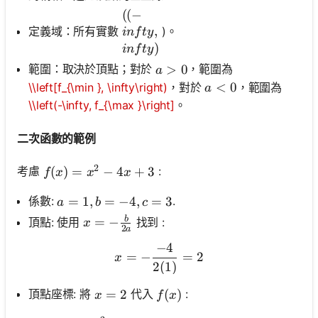
((-\\infty, \\infty)
((
−
,
定義域：所有實數
)。
in
f
t
y
)
in
f
t
y
a>0
>
0
範圍：取決於頂點；對於
，範圍為
a
a<0
<
0
\\left[f_{\min }, \infty\right)
，對於
，範圍為
a
\\left(-\infty, f_{\max }\right]
。
二次函數的範例
2
f(x)=x^2-4 x+3
(
)
=
−
4
+
3
考慮
:
f
x
x
x
a=1, b=-4, c=3
=
1
,
=
−
4
,
=
3
係數:
.
a
b
c
b
x=-\frac{b}{2 a}
=
−
頂點: 使用
找到 :
x
2
a
−
4
x=-\frac{-4}{2(1)}=2
=
−
=
2
x
2
(
1
)
x=2
=
2
f(x)
(
)
頂點座標: 將
代入
:
x
f
x