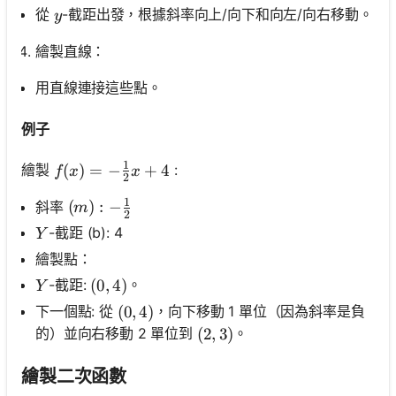
y
從
-截距出發，根據斜率向上/向下和向左/向右移動。
y
繪製直線：
用直線連接這些點。
例子
1
f(x)=-\frac{1}{2} x+4
(
)
=
−
+
4
繪製
:
f
x
x
2
1
(m):-\frac{1}{2}
(
)
:
−
斜率
m
2
Y
-截距 (b): 4
Y
繪製點：
Y
-截距:
。
(0,4)
(
0
,
4
)
Y
下一個點: 從
，向下移動 1 單位（因為斜率是負
(0,4)
(
0
,
4
)
的）並向右移動 2 單位到
。
(2,3)
(
2
,
3
)
繪製二次函數