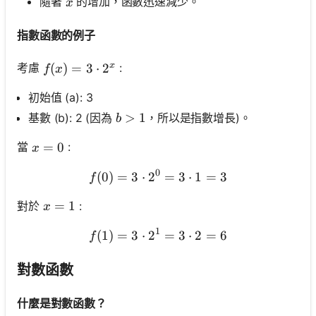
x
隨著
的增加，函數迅速減少。
x
指數函數的例子
x
f(x)=3 \cdot 2^x
(
)
=
3
⋅
2
考慮
:
f
x
初始值 (a): 3
b>1
>
1
基數 (b): 2 (因為
，所以是指數增長)。
b
x=0
=
0
當
:
x
0
(
0
)
=
3
⋅
2
f(0)=3 \cdot 2^0=3 \cdot
=
3
⋅
1
=
3
f
x=1
=
1
對於
:
x
1
(
1
)
=
3
⋅
2
f(1)=3 \cdot 2^1=3 \cdot
=
3
⋅
2
=
6
f
對數函數
什麼是對數函數？