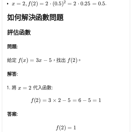
2
x=2, f(2)=2 \cdot(0.5)^2=2 \cdot 0.25=0.5
=
2
,
(
2
)
=
2
⋅
(
0.5
)
=
2
⋅
0.25
=
0.5
.
x
f
如何解決函數問題
評估函數
問題:
f(x)=3 x-5
(
)
=
3
−
5
f(2)
(
2
)
給定
，找出
。
f
x
x
f
解答:
x=2
=
2
將
代入函數:
x
(
2
)
=
3
×
2
−
f(2)=3 \times 2-5=6-5=1
5
=
6
−
5
=
1
f
答案:
(
2
)
f(2)=1
=
1
f