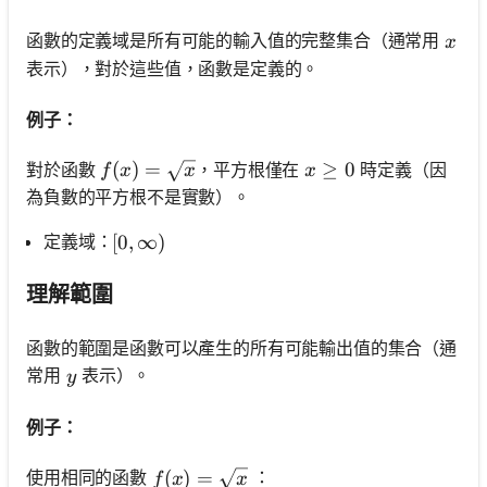
x
函數的定義域是所有可能的輸入值的完整集合（通常用
x
表示），對於這些值，函數是定義的。
例子：
f(x)=\sqrt{x}
(
)
=
x \geq 0
≥
0
對於函數
，平方根僅在
時定義（因
f
x
x
x
為負數的平方根不是實數）。
定義域：
[0, \infty)
[
0
,
∞
)
理解範圍
函數的範圍是函數可以產生的所有可能輸出值的集合（通
y
常用
表示）。
y
例子：
f(x)=\sqrt{x}
(
)
=
使用相同的函數
：
f
x
x