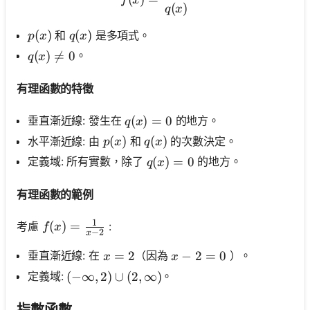
(
)
q
x
p(x)
(
)
q(x)
(
)
和
是多項式。
p
x
q
x
q(x) \neq 0
(
)

=
0
。
q
x
有理函數的特徵
q(x)=0
(
)
=
0
垂直漸近線: 發生在
的地方。
q
x
p(x)
(
)
q(x)
(
)
水平漸近線: 由
和
的次數決定。
p
x
q
x
q(x)=0
(
)
=
0
定義域: 所有實數，除了
的地方。
q
x
有理函數的範例
1
f(x)=\frac{1}{x-2}
(
)
=
考慮
:
f
x
−
2
x
x=2
=
2
x-2=0
−
2
=
0
垂直漸近線: 在
（因為
）。
x
x
定義域:
。
(-\infty, 2) \cup(2, \infty)
(
−
∞
,
2
)
∪
(
2
,
∞
)
尚
指數函數