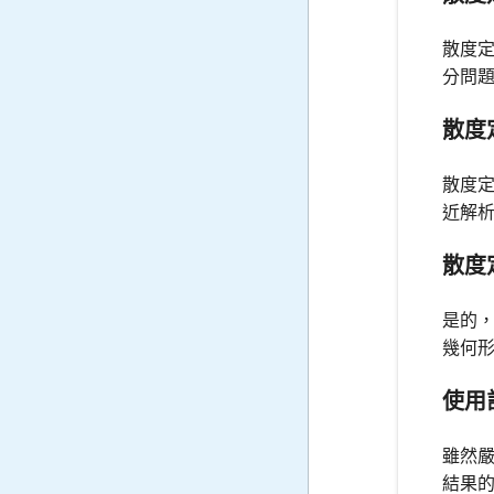
散度
分問
散度
散度
近解
散度
是的
幾何
使用
雖然
結果