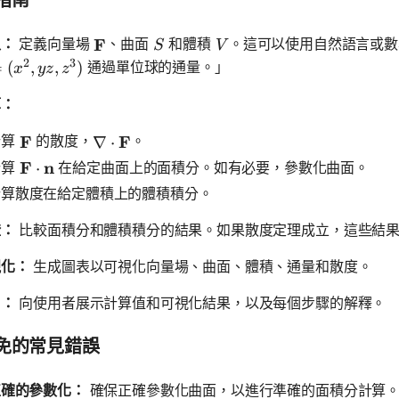
指南
\mathbf{F}
F
S
V
入：
定義向量場
、曲面
和體積
。這可以使用自然語言或數
S
V
2
3
thbf{F} = (x^2, yz, z^3)
通過單位球的通量。」
=
(
,
,
)
x
yz
z
算：
\mathbf{F}
F
\nabla \cdot \mathbf{F}
F
計算
的散度，
。
∇
⋅
\mathbf{F} \cdot \mathbf{n}
F
n
計算
在給定曲面上的面積分。如有必要，參數化曲面。
⋅
計算散度在給定體積上的體積積分。
證：
比較面積分和體積積分的結果。如果散度定理成立，這些結果
視化：
生成圖表以可視化向量場、曲面、體積、通量和散度。
出：
向使用者展示計算值和可視化結果，以及每個步驟的解釋。
免的常見錯誤
正確的參數化：
確保正確參數化曲面，以進行準確的面積分計算