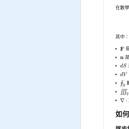
在數
其中
\ma
F
是
\ma
n
是
dS
d
S
dV
d
V
\oi
∮
S
\ii
∭
V
\na
∇
⋅
如