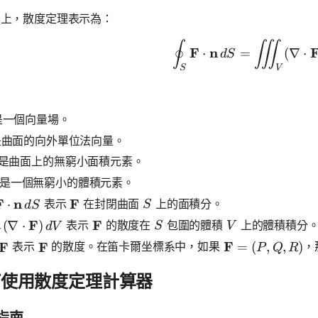
學上，散度定理表示為：
\oint_{S}
∮
∭
F
n
⋅
=
(
∇
⋅
d
S
S
V
：
thbf{F}
一個向量場。
thbf{n}
曲面的向外單位法向量。
是曲面上的無窮小面積元素。
是一個無窮小的體積元素。
nt_{S} \mathbf{F} \cdot \mathbf{n} \, dS
F
n
\mathbf{F}
F
S
表示
在封閉曲面
上的面積分。
⋅
S
d
S
int_{V} (\nabla \cdot \mathbf{F}) \, dV
F
\mathbf{F}
F
S
V
表示
的散度在
包圍的體積
上的體積積分
(
∇
⋅
)
S
V
d
V
\mathbf{F} = (
F
bla \cdot \mathbf{F}
F
\mathbf{F}
F
表示
的散度。在笛卡爾坐標系中，如果
，
=
(
,
,
)
P
Q
R
何使用散度定理計算器