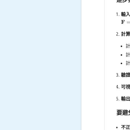
逐步
輸
\ma
F
計
驗
可
輸
要避
不