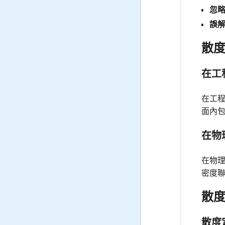
忽
誤
散
在工
在工
面內
在物
在物
密度
散
散度