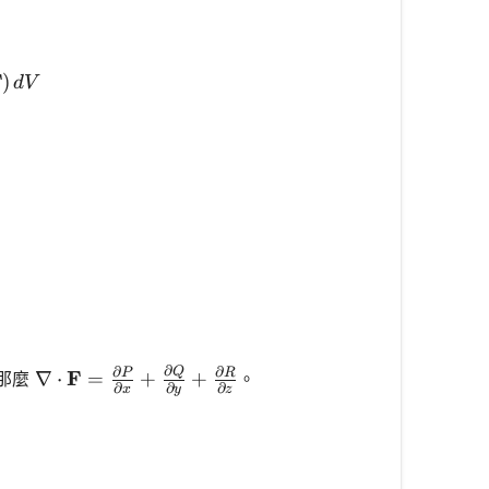
 \mathbf{F} \cdot \mathbf{n} \, dS = \iiint_{V} (\n
F
)
d
V
。
∂
∂
∂
Q
\nabla \cdot \mathbf{F} = \frac{\partial P}{\part
F
P
R
∇
⋅
=
+
+
P, Q, R)
那麼
。
∂
∂
∂
x
y
z