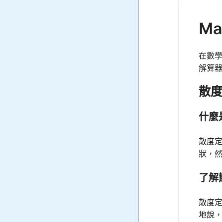
Ma
在數學
解算
散
什麼
散度
狀，
了解
散度
地說