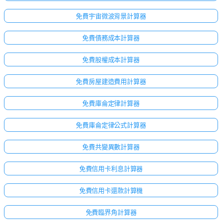
免費宇宙微波背景計算器
免費債務成本計算器
免費股權成本計算器
免費房屋建造費用計算器
免費庫侖定律計算器
免費庫侖定律公式計算器
免費共變異數計算器
免費信用卡利息計算器
免費信用卡還款計算機
免費臨界角計算器