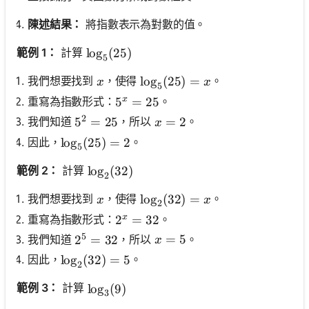
陳述結果：
將指數表示為對數的值。
範例 1：
計算
\log_5(25)
lo
g
(
25
)
5
x
\log_5(25) = x
lo
g
(
25
)
=
我們想要找到
，使得
。
x
x
5
重寫為指數形式：
。
x
5^x = 25
5
=
25
2
x=2
=
2
我們知道
，所以
。
5^2 = 25
5
=
25
x
因此，
。
\log_5(25) = 2
lo
g
(
25
)
=
2
5
範例 2：
計算
\log_2(32)
lo
g
(
32
)
2
x
\log_2(32) = x
lo
g
(
32
)
=
我們想要找到
，使得
。
x
x
2
重寫為指數形式：
。
x
2^x = 32
2
=
32
5
x=5
=
5
我們知道
，所以
。
2^5 = 32
2
=
32
x
因此，
。
\log_2(32) = 5
lo
g
(
32
)
=
5
2
範例 3：
計算
\log_3(9)
lo
g
(
9
)
3