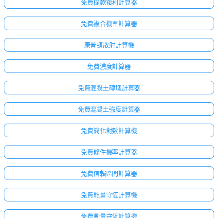
免費提款複利計算器
免費複合機率計算器
康普頓散射計算機
免費濃度計算器
免費混凝土磚塊計算器
免費混凝土強度計算器
免費簡化對數計算機
免費條件機率計算器
免費信賴區間計算器
免費能量守恆計算機
免費動量守恆計算機