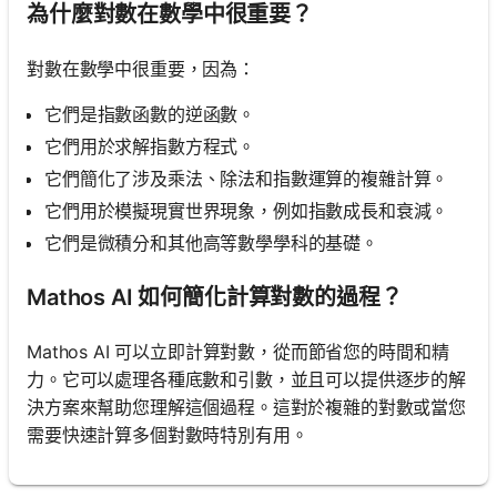
為什麼對數在數學中很重要？
對數在數學中很重要，因為：
它們是指數函數的逆函數。
它們用於求解指數方程式。
它們簡化了涉及乘法、除法和指數運算的複雜計算。
它們用於模擬現實世界現象，例如指數成長和衰減。
它們是微積分和其他高等數學學科的基礎。
Mathos AI 如何簡化計算對數的過程？
Mathos AI 可以立即計算對數，從而節省您的時間和精
力。它可以處理各種底數和引數，並且可以提供逐步的解
決方案來幫助您理解這個過程。這對於複雜的對數或當您
需要快速計算多個對數時特別有用。