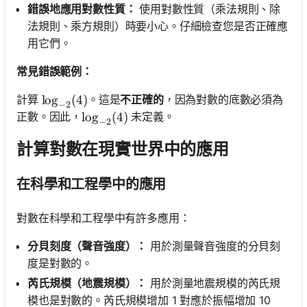
錯誤地應用對數性質：
使用對數性質（乘法規則、除
法規則、乘方規則）時要小心。仔細檢查您是否正確應
用它們。
常見錯誤範例：
計算
。這是
不正確的
，因為對數的底數必須為
\log_{-2}(4)
lo
g
(
4
)
−
2
正數。因此，
未定義。
\log_{-2}(4)
lo
g
(
4
)
−
2
計算對數在現實世界中的應用
在科學和工程學中的應用
對數在科學和工程學中有許多應用：
分貝刻度（聲音強度）：
用於測量聲音強度的分貝刻
度是對數的。
芮氏規模（地震規模）：
用於測量地震規模的芮氏規
模也是對數的。芮氏規模增加 1 對應於振幅增加 10