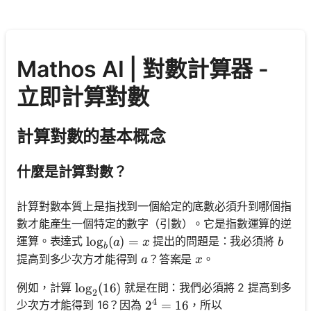
Mathos AI | 對數計算器 -
立即計算對數
計算對數的基本概念
什麼是計算對數？
計算對數本質上是指找到一個給定的底數必須升到哪個指
數才能產生一個特定的數字（引數）。它是指數運算的逆
\log_b(a) = x
lo
g
(
)
=
b
運算。表達式
提出的問題是：我必須將
a
x
b
b
a
x
提高到多少次方才能得到
？答案是
。
a
x
例如，計算
就是在問：我們必須將 2 提高到多
\log_2(16)
lo
g
(
16
)
2
4
少次方才能得到 16？因為
，所以
2^4 = 16
2
=
16