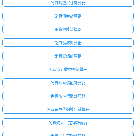
免費鍋爐尺寸計算器
免費債券計算器
免費鍵能計算器
免費鍵級計算器
免費鍵級計算器
免費債券收益率計算器
免費帳面價值計算器
免費布林代數計算器
免費布林代數簡化計算器
免費波以耳定律計算器