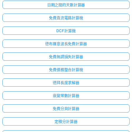
日期之間的天數計算器
免費直流電路計算機
DCF計算機
德布羅意波長免費計算器
免費無謂損失計算器
免費債務整合計算機
德拜長度求解器
衰變常數計算器
免費分貝計算器
定積分計算器