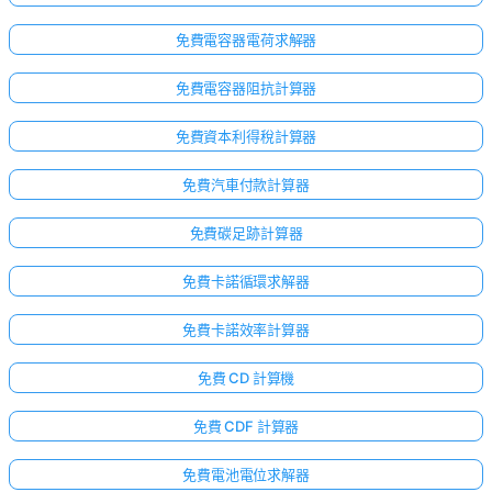
免費電容器電荷求解器
免費電容器阻抗計算器
免費資本利得稅計算器
免費汽車付款計算器
免費碳足跡計算器
免費卡諾循環求解器
免費卡諾效率計算器
免費 CD 計算機
免費 CDF 計算器
免費電池電位求解器