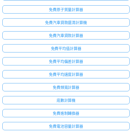
無
問
免費原子質量計算器
題
免費汽車貸款還清計算機
提
出
免費汽車貸款計算器
您
的
免費平均值計算器
第
一
免費平均偏差計算器
個
問
免費平均速度計算器
題
免費頻寬計算器
底數計算機
免費進制轉換器
免費電池容量計算器