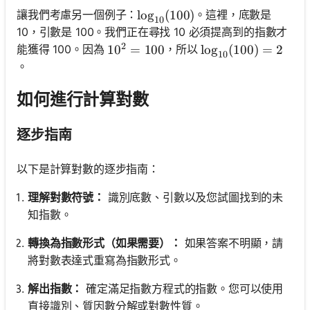
讓我們考慮另一個例子：
。這裡，底數是
\log_{10}(100)
lo
g
(
100
)
10
10，引數是 100。我們正在尋找 10 必須提高到的指數才
2
能獲得 100。因為
，所以
10^2 = 100
1
0
=
100
\log_{10}(100) = 
lo
g
(
100
)
=
2
10
。
如何進行計算對數
逐步指南
以下是計算對數的逐步指南：
理解對數符號：
識別底數、引數以及您試圖找到的未
知指數。
轉換為指數形式（如果需要）：
如果答案不明顯，請
將對數表達式重寫為指數形式。
解出指數：
確定滿足指數方程式的指數。您可以使用
直接識別、質因數分解或對數性質。