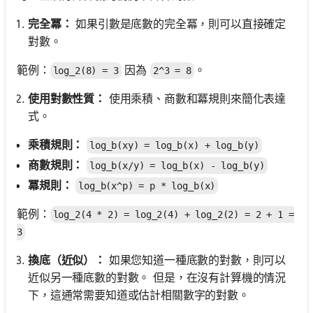
完全冪：
如果引數是底數的完全冪，則可以直接確定
對數。
範例：
因為
。
log_2(8) = 3
2^3 = 8
使用對數性質：
使用乘積、商數和冪規則來簡化表達
式。
乘積規則：
log_b(xy) = log_b(x) + log_b(y)
商數規則：
log_b(x/y) = log_b(x) - log_b(y)
冪規則：
log_b(x^p) = p * log_b(x)
範例：
log_2(4 * 2) = log_2(4) + log_2(2) = 2 + 1 =
3
換底（近似）：
如果您知道一種底數的對數，則可以
近似另一種底數的對數。 但是，在沒有計算機的情況
下，這通常需要知道或估計相關數字的對數。