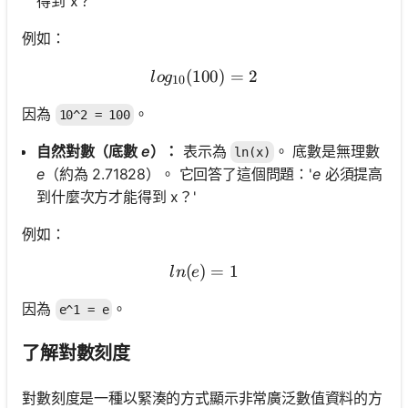
得到 x？'
例如：
(
100
log_{10}(100) = 2
)
=
2
l
o
g
10
因為
。
10^2 = 100
自然對數（底數
e
）：
表示為
。 底數是無理數
ln(x)
e
（約為 2.71828）。 它回答了這個問題：'
e
必須提高
到什麼次方才能得到 x？'
例如：
(
)
ln(e) = 1
=
1
l
n
e
因為
。
e^1 = e
了解對數刻度
對數刻度是一種以緊湊的方式顯示非常廣泛數值資料的方