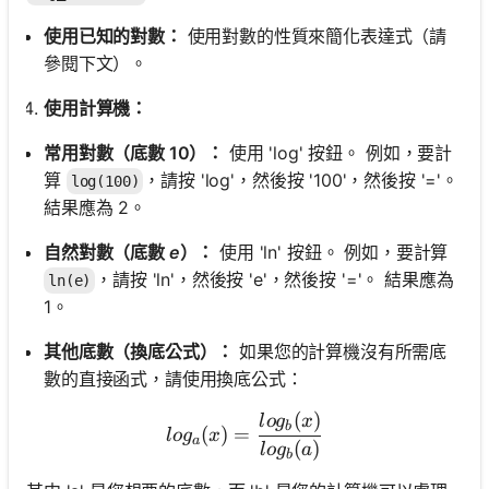
使用已知的對數：
使用對數的性質來簡化表達式（請
參閱下文）。
使用計算機：
常用對數（底數 10）：
使用 'log' 按鈕。 例如，要計
算
，請按 'log'，然後按 '100'，然後按 '='。
log(100)
結果應為 2。
自然對數（底數
e
）：
使用 'ln' 按鈕。 例如，要計算
，請按 'ln'，然後按 'e'，然後按 '='。 結果應為
ln(e)
1。
其他底數（換底公式）：
如果您的計算機沒有所需底
數的直接函式，請使用換底公式：
(
)
log_a(x) = \frac{log_b(x)}
l
o
g
x
b
(
)
=
l
o
g
x
a
(
)
l
o
g
a
b