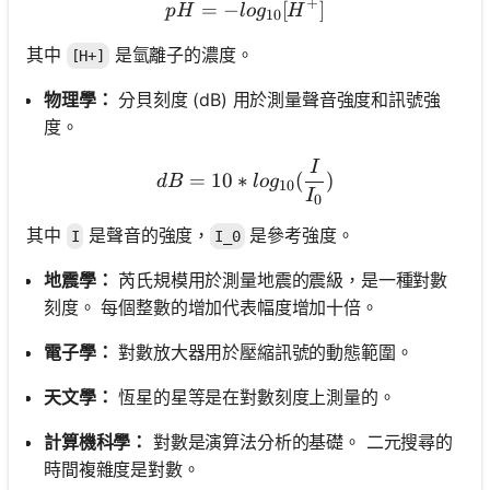
+
=
−
pH = -log_{10}[H^+]
[
]
p
H
l
o
g
H
10
其中
是氫離子的濃度。
[H+]
物理學：
分貝刻度 (dB) 用於測量聲音強度和訊號強
度。
I
dB = 10 * log_{10}(\frac{
=
10
∗
(
)
d
B
l
o
g
10
I
0
其中
是聲音的強度，
是參考強度。
I
I_0
地震學：
芮氏規模用於測量地震的震級，是一種對數
刻度。 每個整數的增加代表幅度增加十倍。
電子學：
對數放大器用於壓縮訊號的動態範圍。
天文學：
恆星的星等是在對數刻度上測量的。
計算機科學：
對數是演算法分析的基礎。 二元搜尋的
時間複雜度是對數。