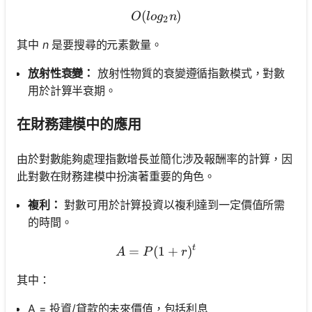
(
O(log_2 n)
)
O
l
o
g
n
2
其中
n
是要搜尋的元素數量。
放射性衰變：
放射性物質的衰變遵循指數模式，對數
用於計算半衰期。
在財務建模中的應用
由於對數能夠處理指數增長並簡化涉及報酬率的計算，因
此對數在財務建模中扮演著重要的角色。
複利：
對數可用於計算投資以複利達到一定價值所需
的時間。
t
=
(
A = P(1 + r)^t
1
+
)
A
P
r
其中：
尚
A = 投資/貸款的未來價值，包括利息