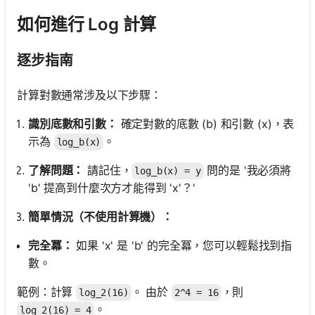
如何進行 Log 計算
逐步指南
計算對數通常涉及以下步驟：
識別底數和引數：
確定對數的底數 (b) 和引數 (x)，表
示為
。
log_b(x)
了解問題：
請記住，
問的是 '我必須將
log_b(x) = y
'b' 提高到什麼次方才能得到 'x'？'
簡單情況（不使用計算機）：
完全冪：
如果 'x' 是 'b' 的完全冪，您可以輕鬆找到指
數。
範例：計算
。 由於
，則
log_2(16)
2^4 = 16
。
log_2(16) = 4