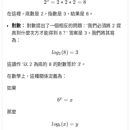
3
2
=
2
∗
2
2^3 = 2 * 2 * 2 = 8
∗
2
=
8
在這裡，底數是 2，指數是 3，結果是 8。
對數：
對數提出了一個相反的問題：'我們必須將 2 提
高到什麼次方才能得到 8？' 答案是 3。我們將其寫
為：
(
8
log_2(8) = 3
)
=
3
l
o
g
2
這讀作 '以 2 為底的 8 的對數等於 3'。
在數學上，這種關係定義為：
如果
y
=
b^y = x
b
x
那麼
(
log_b(x) = y
)
=
l
o
g
x
y
b