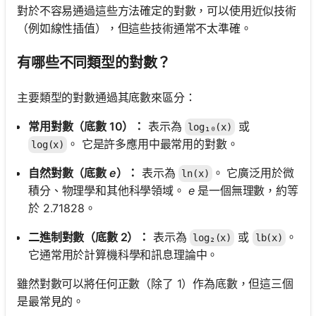
對於不容易通過這些方法確定的對數，可以使用近似技術
（例如線性插值），但這些技術通常不太準確。
有哪些不同類型的對數？
主要類型的對數通過其底數來區分：
常用對數（底數 10）：
表示為
或
log₁₀(x)
。 它是許多應用中最常用的對數。
log(x)
自然對數（底數
e
）：
表示為
。 它廣泛用於微
ln(x)
積分、物理學和其他科學領域。
e
是一個無理數，約等
於 2.71828。
二進制對數（底數 2）：
表示為
或
。
log₂(x)
lb(x)
它通常用於計算機科學和訊息理論中。
雖然對數可以將任何正數（除了 1）作為底數，但這三個
是最常見的。