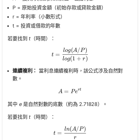
無
P = 原始投資金額（初始存款或貸款金額）
問
r = 年利率（小數形式）
題
t = 投資或借款的年數
提
出
若要找到
t
（時間）：
您
的
(
/
)
t = \frac{log(A/P)}{log(1
l
o
g
A
P
=
第
t
(
1
+
)
l
o
g
r
一
個
連續複利：
當利息連續複利時，該公式涉及自然對
問
數。
題
r
t
=
A = Pe^{rt}
A
P
e
其中
e
是自然對數的底數（約為 2.71828）。
若要找到
t
（時間）：
(
/
)
t = \frac{ln(A/P)}{r}
l
n
A
P
=
t
r