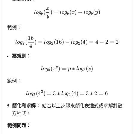
x
log_b(\frac{x}{y}) = log_b
(
)
=
(
)
−
(
)
l
o
g
l
o
g
x
l
o
g
y
b
b
b
y
範例：
16
log_2(\frac{16}{4}) = log_2
(
)
=
(
16
)
−
(
4
)
=
4
−
2
=
2
l
o
g
l
o
g
l
o
g
2
2
2
4
冪規則：
p
(
)
=
log_b(x^p) = p * log_b(x)
∗
(
)
l
o
g
x
p
l
o
g
x
b
b
範例：
3
(
4
)
=
3
∗
log_2(4^3) = 3 * log_2(4) 
(
4
)
=
3
∗
2
=
6
l
o
g
l
o
g
2
2
簡化和求解：
結合以上步驟來簡化表達式或求解對數
方程式。
範例問題：