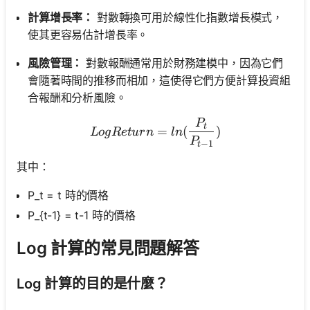
計算增長率：
對數轉換可用於線性化指數增長模式，
使其更容易估計增長率。
風險管理：
對數報酬通常用於財務建模中，因為它們
會隨著時間的推移而相加，這使得它們方便計算投資組
合報酬和分析風險。
P
Log Return = ln(\frac{P_t
t
=
(
)
L
o
g
R
e
t
u
r
n
l
n
P
−
1
t
其中：
P_t = t 時的價格
P_{t-1} = t-1 時的價格
Log 計算的常見問題解答
Log 計算的目的是什麼？