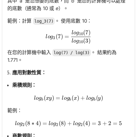
其中 'a' 是您想要的底數，而 'b' 是您的計算機可以處理
的底數（通常為 10 或
e
）。
範例：計算
。 使用底數 10：
log_3(7)
(
7
)
log_3(7) = \frac{log_{10}
l
o
g
10
(
7
)
=
l
o
g
3
(
3
)
l
o
g
10
在您的計算機中輸入
。 結果約為
log(7) / log(3)
1.771。
應用對數性質：
乘積規則：
(
)
=
log_b(xy) = log_b(x) + log
(
)
+
(
)
l
o
g
x
y
l
o
g
x
l
o
g
y
b
b
b
範例：
(
8
∗
4
)
=
(
8
)
+
log_2(8 * 4) = log_2(8) + 
(
4
)
=
3
+
2
=
5
l
o
g
l
o
g
l
o
g
2
2
2
商數規則：