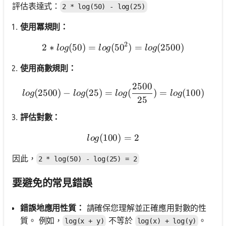
評估表達式：
2 * log(50) - log(25)
使用冪規則：
2
2
∗
(
50
)
=
(
2 * log(50) = log(50^2) = 
5
0
)
=
(
2500
)
l
o
g
l
o
g
l
o
g
使用商數規則：
2500
log(2500) - log(25) = log(
(
2500
)
−
(
25
)
=
(
)
=
(
100
)
l
o
g
l
o
g
l
o
g
l
o
g
25
評估對數：
(
100
log(100) = 2
)
=
2
l
o
g
因此，
2 * log(50) - log(25) = 2
要避免的常見錯誤
錯誤地應用性質：
請確保您理解並正確應用對數的性
質。 例如，
不等於
。
log(x + y)
log(x) + log(y)