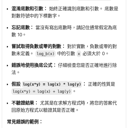
混淆底數和引數：
始終正確識別底數和引數。 底數是
對數符號中的下標數字。
忘記底數：
當沒有寫出底數時，請記住通常假定為底
數 10。
嘗試取得負數或零的對數：
對於實數，負數或零的對
數未定義。
中的引數
必須大於 0。
log_b(x)
x
錯誤地使用換底公式：
仔細檢查您是否正確地進行除
法。
假設
：
正確的性質是
log(x*y) = log(x) * log(y)
。
log(x*y) = log(x) + log(y)
不驗證結果：
尤其是在求解方程式時，將您的答案代
回原始方程式以驗證其是否正確。
常見錯誤的範例：