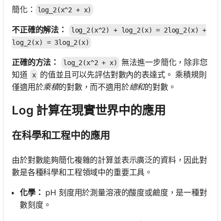
簡化：
log_2(x^2 + x)
不正確的解法：
log_2(x^2) + log_2(x) = 2log_2(x) +
log_2(x) = 3log_2(x)
正確的方法：
無法進一步簡化，除非您
log_2(x^2 + x)
知道
的值並且可以先評估對數內的表達式。 乘積規則
x
僅適用於
乘積
的對數，而不適用於
總和
的對數。
Log 計算在現實世界中的應用
在科學和工程中的應用
由於對數能夠簡化複雜的計算並表示廣泛的資料，因此對
數是各種科學和工程領域中的重要工具。
化學：
pH 刻度用於測量溶液的酸度或鹼度，是一種對
數刻度。