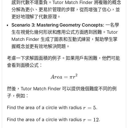
感到代數不堪重負。Tutor Match Finder 將複雜的概念
分解為更小、更易於管理的步驟，從而增強了信心，並
更好地理解了代數原理。
Scenario 3: Mastering Geometry Concepts:
一名學
生在視覺化幾何形狀和應用公式方面遇到困難。Tutor
Match Finder 生成了圖表和互動式練習，幫助學生掌
握概念並更有效地解決問題。
考慮一下求解圓面積的例子。如果用戶有困難，他們可能
會看到面積公式：
2
=
Area = \pi r^2
A
re
a
π
r
然後，Tutor Match Finder 可以提供幾個難度不同的例
子，例如：
r = 5
=
5
Find the area of a circle with radius
.
r
r = 12
=
12
Find the area of a circle with radius
.
r