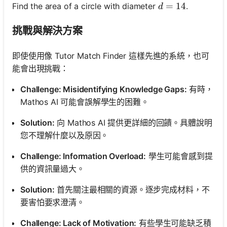
d = 14
=
14
Find the area of a circle with diameter
.
d
挑戰與解決方案
即使使用像 Tutor Match Finder 這樣先進的系統，也可
能會出現挑戰：
Challenge: Misidentifying Knowledge Gaps:
有時，
Mathos AI 可能會誤解學生的困難。
Solution:
向 Mathos AI 提供更詳細的回饋。具體說明
您不理解什麼以及原因。
Challenge: Information Overload:
學生可能會感到提
供的資訊量過大。
Solution:
首先關注最相關的資源。逐步完成材料，不
要害怕要求澄清。
Challenge: Lack of Motivation:
有些學生可能缺乏積