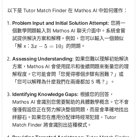
以下是 Tutor Match Finder 在 Mathos AI 中如何運作：
Problem Input and Initial Solution Attempt:
您將一
個數學問題輸入到 Mathos AI 聊天介面中。系統會嘗
試提供解決方案和解釋。例如，您可以輸入一個類似
3x - 5 = 10
3
−
5
=
10
「解 x：
」的問題。
x
Assessing Understanding:
如果您難以理解初始解決
方案，Mathos AI 會使用提示和後續問題來衡量您的理
解程度。它可能會問「您覺得哪個步驟有困難？」或
「您可以解釋為什麼我們在兩邊都加 5 嗎？」。
Identifying Knowledge Gaps:
根據您的回答，
Mathos AI 會識別您需要幫助的具體數學概念。它不會
僅僅假設您正在努力解決整個問題，而是會準確地找出
絆腳石。如果您在應用分配律時經常犯錯，Tutor
Match Finder 將會識別出這種模式。