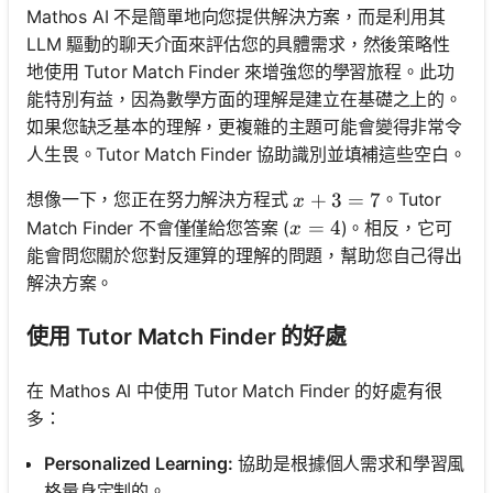
Mathos AI 不是簡單地向您提供解決方案，而是利用其
LLM 驅動的聊天介面來評估您的具體需求，然後策略性
地使用 Tutor Match Finder 來增強您的學習旅程。此功
能特別有益，因為數學方面的理解是建立在基礎之上的。
如果您缺乏基本的理解，更複雜的主題可能會變得非常令
人生畏。Tutor Match Finder 協助識別並填補這些空白。
x + 3 = 7
+
3
=
7
想像一下，您正在努力解決方程式
。Tutor
x
x = 4
=
4
Match Finder 不會僅僅給您答案 (
)。相反，它可
x
能會問您關於您對反運算的理解的問題，幫助您自己得出
解決方案。
使用 Tutor Match Finder 的好處
在 Mathos AI 中使用 Tutor Match Finder 的好處有很
多：
Personalized Learning:
協助是根據個人需求和學習風
格量身定制的。