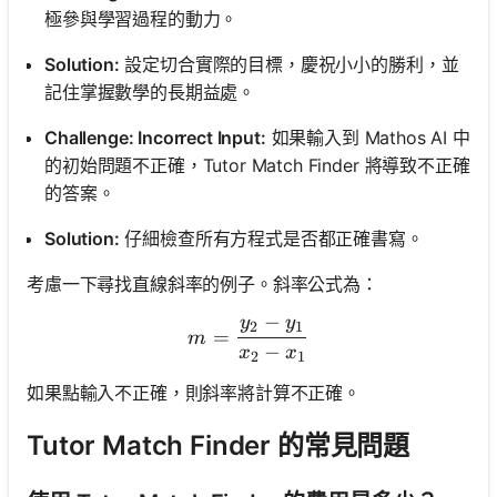
極參與學習過程的動力。
Solution:
設定切合實際的目標，慶祝小小的勝利，並
記住掌握數學的長期益處。
Challenge: Incorrect Input:
如果輸入到 Mathos AI 中
的初始問題不正確，Tutor Match Finder 將導致不正確
的答案。
Solution:
仔細檢查所有方程式是否都正確書寫。
考慮一下尋找直線斜率的例子。斜率公式為：
−
y
y
m = \frac{y_2 - y_1}{x_2 
2
1
=
m
−
x
x
2
1
如果點輸入不正確，則斜率將計算不正確。
Tutor Match Finder 的常見問題