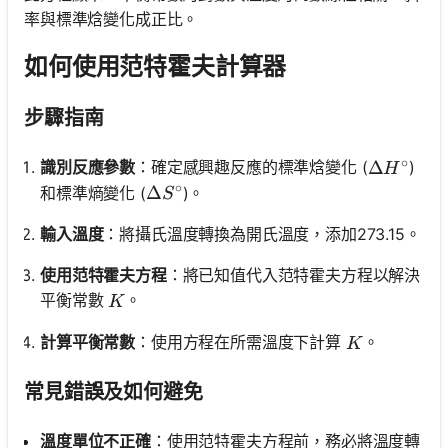
率與標準焓變化成正比。
如何使用范特霍夫計算器
步驟指南
∘
\Delta H^
Δ
識別反應參數
：確定感興趣反應的標準焓變化 (
)
H
∘
\Delta S^\circ
Δ
和標準熵變化 (
)。
S
輸入溫度
：將攝氏溫度轉換為開氏溫度，添加273.15。
使用范特霍夫方程
：將已知值代入范特霍夫方程以解決
K
平衡常數
。
K
K
計算平衡常數
：使用方程在所需溫度下計算
。
K
常見錯誤及如何避免
溫度單位不正確
：使用范特霍夫方程前，務必將溫度轉