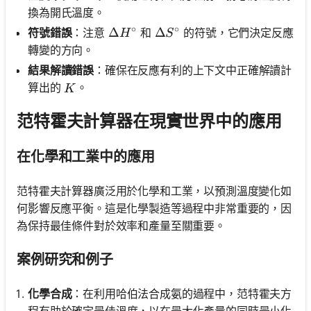
換為開氏溫度。
∘
∘
\Delta H^\circ
Δ
\Delta S^\circ
Δ
符號錯誤
：注意
和
的符號，它們決定反應
H
S
轉變的方向。
結果解讀錯誤
：確保在反應有利的上下文中正確解讀計
K
算出的
。
K
范特霍夫計算器在現實世界中的應用
在化學和工業中的應用
范特霍夫計算器廣泛用於化學和工業，以預測溫度變化如
何影響反應平衡。這是化學製造等過程中非常重要的，因
為保持最佳條件對於效率和產量至關重要。
案例研究和例子
化學合成
：在利用哈伯法合成氨的過程中，范特霍夫方
程有助於確定最佳溫度，以在最大化產量的同時最小化