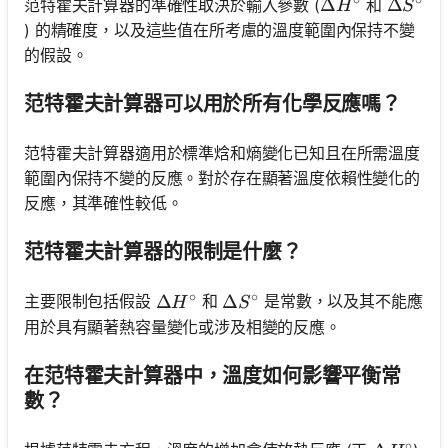
∘
∘
\Delta H^\circ
Δ
\Delta 
Δ
范特霍夫計算器的準確性取決於輸入參數 (
和
H
S
) 的精確度，以及這些值在所考慮的溫度範圍內保持不變
的假設。
范特霍夫計算器可以用於所有化學反應嗎？
范特霍夫計算器適用於標準焓和熵變化已知且在所需溫度
範圍內保持不變的反應。對於存在顯著溫度依賴性變化的
反應，其準確性較低。
范特霍夫計算器的限制是什麼？
∘
∘
\Delta H^\circ
Δ
\Delta S^\circ
Δ
主要限制包括假設
和
是常數，以及其不能應
H
S
用於具有顯著熱容量變化或涉及相變的反應。
在范特霍夫計算器中，溫度如何影響平衡常
數？
∘