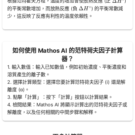
\Delta H
Δ
根據范特霍夫方程，溫度的增加會使放熱反應 (正
)
H
∘
\Delta H^\circ
Δ
的平衡常數增加，而放熱反應 (負
) 的平衡常數減
H
少，這反映了反應有利性的溫度依賴性。
如何使用 Mathos AI 的范特荷夫因子計算
器？
1. 輸入數值：輸入已知數值，例如初始濃度、平衡濃度和
溶質產生的離子數。
2. 選擇計算類型：選擇您要計算范特荷夫因子 (i) 還是解
離度 (α)。
3. 點擊「計算」：按下「計算」按鈕以計算結果。
4. 檢閱結果：Mathos AI 將顯示計算出的范特荷夫因子或
解離度，以及任何相關的中間步驟和解釋。