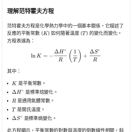
理解范特霍夫方程
范特霍夫方程是化學熱力學中的一個基本關係，它描述了
K
T
反應的平衡常數 (
) 如何隨著溫度 (
) 的變化而變化。
K
T
方程表達為：
∘
∘
Δ
1
Δ
\ln K = -\frac{\Delta H^\c
(
)
H
S
ln
=
−
+
K
R
T
R
其中：
K
是平衡常數。
K
∘
\Delta H^\circ
Δ
是標準焓變化。
H
R
是通用氣體常數。
R
T
是開氏溫度。
T
∘
\Delta S^\circ
Δ
是標準熵變化。
S
此方程顯示，平衡常數的對數與溫度的倒數線性相關，斜