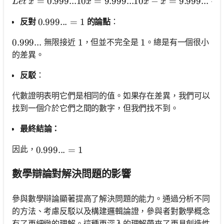
=
0.999...10
=
9.999...10
−
Let\ x = 0.999...
=
9.999...
−
0
L
e
t
x
x
x
x
反對
的論點
：
0.999... = 1
0.999...
=
1
無限接近
，但並不完全是
。總是有一個很小
0.999...
0.999...
1
1
1
1
的差異。
反駁
：
代數證明表明它們是相同的值。如果存在差異，我們可以
找到一個介於它們之間的數字，但我們找不到。
最終結論：
因此，
0.999... = 1
0.999...
=
1
數學辯論對解決問題的影響
參與數學辯論顯著提高了解決問題的能力。通過分析不同
的方法、考慮反駁以及構建邏輯論證，參與者對數學概念
有了更細緻的理解。這種更深入的理解帶來了更具創造性