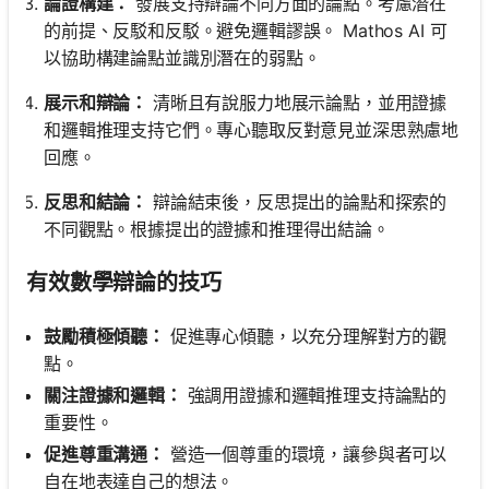
論證構建：
發展支持辯論不同方面的論點。考慮潛在
的前提、反駁和反駁。避免邏輯謬誤。 Mathos AI 可
以協助構建論點並識別潛在的弱點。
展示和辯論：
清晰且有說服力地展示論點，並用證據
和邏輯推理支持它們。專心聽取反對意見並深思熟慮地
回應。
反思和結論：
辯論結束後，反思提出的論點和探索的
不同觀點。根據提出的證據和推理得出結論。
有效數學辯論的技巧
鼓勵積極傾聽：
促進專心傾聽，以充分理解對方的觀
點。
關注證據和邏輯：
強調用證據和邏輯推理支持論點的
重要性。
促進尊重溝通：
營造一個尊重的環境，讓參與者可以
自在地表達自己的想法。