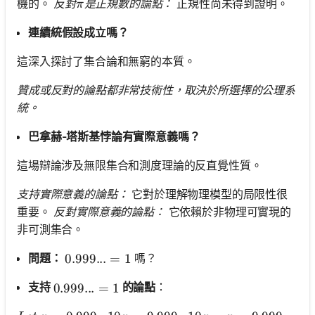
\pi
機的。
反對
是正規數的論點：
正規性尚未得到證明。
π
連續統假設成立嗎？
這深入探討了集合論和無窮的本質。
贊成或反對的論點都非常技術性，取決於所選擇的公理系
統。
巴拿赫-塔斯基悖論有實際意義嗎？
這場辯論涉及無限集合和測度理論的反直覺性質。
支持實際意義的論點：
它對於理解物理模型的局限性很
重要。
反對實際意義的論點：
它依賴於非物理可實現的
非可測集合。
問題：
嗎？
0.999... = 1
0.999...
=
1
支持
的論點
：
0.999... = 1
0.999...
=
1