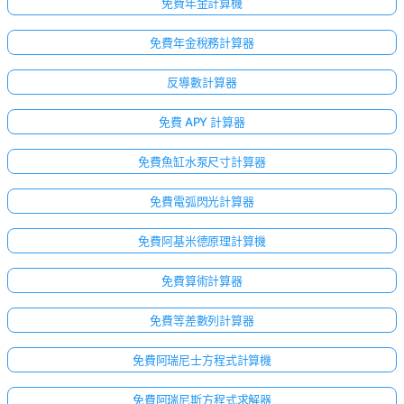
無
免費年金計算機
問
免費年金稅務計算器
題
提
反導數計算器
出
您
免費 APY 計算器
的
第
免費魚缸水泵尺寸計算器
一
個
免費電弧閃光計算器
問
題
免費阿基米德原理計算機
免費算術計算器
免費等差數列計算器
免費阿瑞尼士方程式計算機
免費阿瑞尼斯方程式求解器