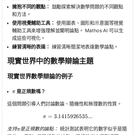
擁抱不同的觀點：
鼓勵探索解決數學問題的不同觀點
和方法。
使用視覺輔助工具：
使用圖表、圖形和示意圖等視覺
輔助工具來增強理解並闡明論點。 Mathos AI 可以生
成這些可視化。
練習清晰的表達：
練習清晰簡潔地表達數學論點。
現實世界中的數學辯論主題
現實世界數學辯論的例子
\pi
是正規數嗎？
π
這個問題引導人們討論數論、隨機性和無理數的性質。
=
3.1415926535...
\pi = 3.1415926535...
π
\pi
支持
是正規數的論點：
統計測試表明它的數字似乎是隨
π