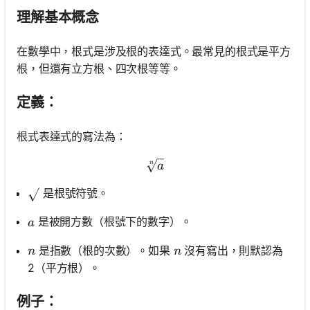
理解基本概念
在數學中，根式是涉及根的表達式。最常見的根式是平方
根，但還有立方根、四次根等等。
定義：
根式表達式的寫法為：
\sqrt[n]{a}
n
a
是根號符號。
\sqrt{ }
a
是被開方數（根號下的數字）。
a
n
n
是指數（根的次數）。如果
沒有寫出，則默認為
n
n
2（平方根）。
例子：