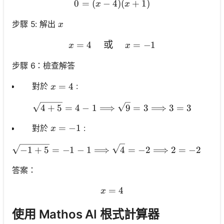
0
=
(
−
0=(x-4)(x+1)
4
)
(
+
1
)
x
x
x
步驟 5: 解出
x
=
4
或
x=4 \quad \text { 或 } \q
=
−
1
x
x
步驟 6：檢查解答
x=4
=
4
對於
:
\quad
x
\sqrt{4+5}=4-1 \Longrigh
4
+
5
=
4
−
1
⟹
9
=
3
⟹
3
=
3
x=-1
=
−
1
對於
:
\quad
x
\sqrt{-1+5}=-1-1 \Long
−
1
+
5
=
−
1
−
1
⟹
4
=
−
2
⟹
2
=
−
2
錯
答案：
=
x=4
4
x
使用 Mathos AI 根式計算器
尚