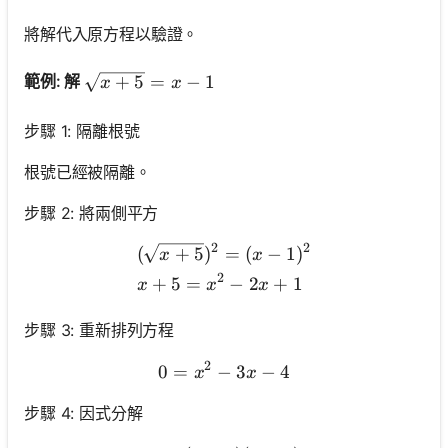
將解代入原方程以驗證。
\sqrt{x+5}=x-1
+
5
=
−
1
範例: 解
x
x
步驟 1: 隔離根號
根號已經被隔離。
步驟 2: 將兩側平方
2
2
\begin{aligned} & (\sqrt
(
+
5
)
=
(
−
1
)
x
x
2
+
5
=
−
2
+
1
x
x
x
步驟 3: 重新排列方程
2
0
=
−
0=x^2-3 x-4
3
−
4
x
x
步驟 4: 因式分解