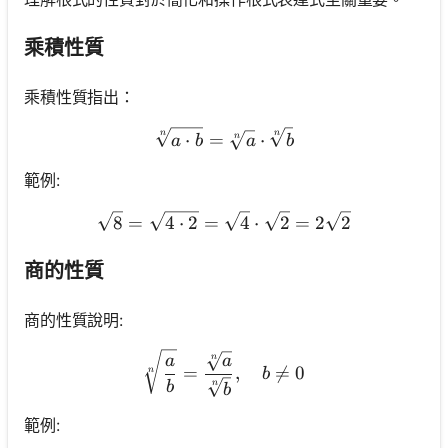
乘積性質
乘積性質指出：
\sqrt[n]{a \cdot b}=\sqrt[
n
n
⋅
=
⋅
n
a
b
a
b
範例:
\sqrt{8}=\sqrt{4 \cdot 2}
8
=
4
⋅
2
=
4
⋅
2
=
2
2
商的性質
商的性質說明:
\sqrt[n]{\frac{a}{b}}=\fra
a
a
n
=
,

=
0
n
b
b
n
b
範例: