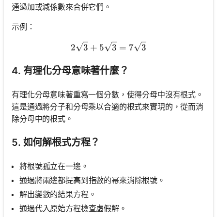
通過加或減係數來合併它們。
示例：
2 \sqrt{3}+5 \sqrt{3}=7 \
2
3
+
5
3
=
7
3
4. 有理化分母意味著什麼？
有理化分母意味著重寫一個分數，使得分母中沒有根式。
這是通過將分子和分母乘以合適的根式來實現的，從而消
除分母中的根式。
5. 如何解根式方程？
將根號孤立在一邊。
通過將兩邊都提高到指數的幂來消除根號。
解出變數的結果方程。
通過代入原始方程檢查虛假解。