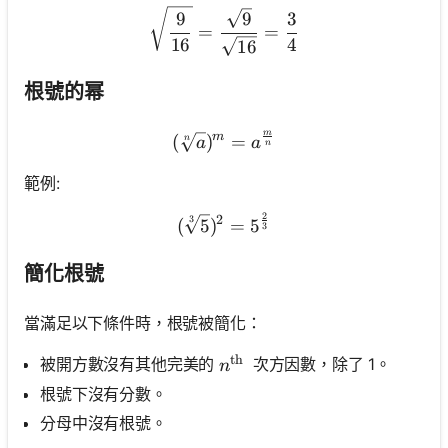
\sqrt{\frac{9}{16}}=\fra
9
9
3
=
=
16
4
16
根號的幂
m
m
(\sqrt[n]{a})^m=a^{\fra
(
)
=
n
a
a
n
範例:
2
2
(\sqrt[3]{5})^2=5^{\frac{
3
(
5
)
=
5
3
簡化根號
當滿足以下條件時，根號被簡化：
th
n^{\text {th }}
被開方數沒有其他完美的
次方因數，除了 1。
n
根號下沒有分數。
分母中沒有根號。