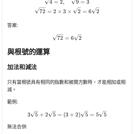
\begin{gathered} \sqrt{4}
4
=
2
,
9
=
3
72
=
2
×
3
×
2
=
6
2
答案:
\sqrt{72}=6 \sqrt{2}
72
=
6
2
與根號的運算
加法和減法
只有當根號具有相同的指數和被開方數時，才能相加或相
減。
範例:
3 \sqrt{5}+2 \sqrt{5}=(3+
3
5
+
2
5
=
(
3
+
2
)
5
=
5
5
無法合併: