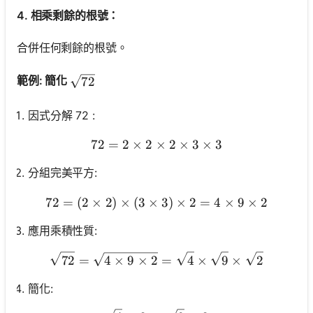
4. 相乘剩餘的根號：
合併任何剩餘的根號。
\sqrt{72}
範例: 簡化
72
因式分解 72 :
72
=
2
×
2
×
72=2 \times 2 \times 2 \tim
2
×
3
×
3
分組完美平方:
72
=
(
2
×
2
)
×
(
3
×
72=(2 \times 2) \times(3 \t
3
)
×
2
=
4
×
9
×
2
應用乘積性質:
\sqrt{72}=\sqrt{4 \times 9
72
=
4
×
9
×
2
=
4
×
9
×
2
簡化: