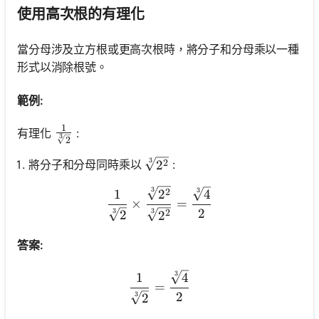
使用高次根的有理化
當分母涉及立方根或更高次根時，將分子和分母乘以一種
形式以消除根號。
範例:
1
\frac{1}{\sqrt[3]{2}}
有理化
:
3
2
3
\sqrt[3]{2^2}
將分子和分母同時乘以
:
2
2
3
\frac{1}{\sqrt[3]{2}} \tim
3
2
1
2
4
×
=
2
3
3
2
2
2
答案:
3
\frac{1}{\sqrt[3]{2}}=\fr
1
4
=
2
3
2