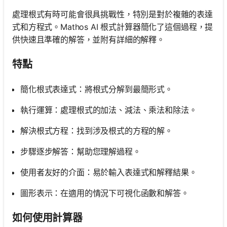
無
處理根式有時可能會很具挑戰性，特別是對於複雜的表達
問
式和方程式。Mathos AI 根式計算器簡化了這個過程，提
題
供快速且準確的解答，並附有詳細的解釋。
提
出
特點
您
的
第
簡化根式表達式：將根式分解到最簡形式。
一
執行運算：處理根式的加法、減法、乘法和除法。
個
問
解決根式方程：找到涉及根式的方程的解。
題
步驟逐步解答：幫助您理解過程。
使用者友好的介面：易於輸入表達式和解釋結果。
圖形表示：在適用的情況下可視化函數和解答。
如何使用計算器