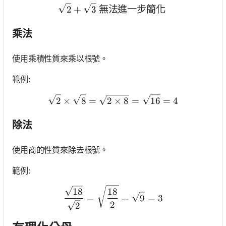
\sqrt{2}+\sqrt{3} \te
2
+
3
無法進一步簡化
乘法
使用乘積性質來乘以根號。
範例:
\sqrt{2} \times \sqrt{8}=
2
×
8
=
2
×
8
=
16
=
4
除法
使用商的性質來除去根號。
範例:
\frac{\sqrt{18}}{\sqrt{2
18
18
=
=
9
=
3
2
2