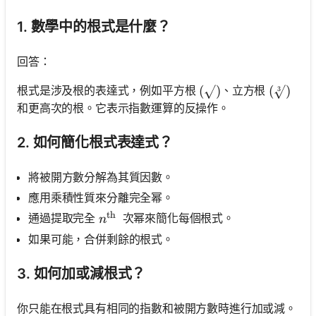
1. 數學中的根式是什麼？
回答：
根式是涉及根的表達式，例如平方根
、立方根
(\sqrt{ })
(
)
(\sqrt[3
(
)
3
和更高次的根。它表示指數運算的反操作。
2. 如何簡化根式表達式？
將被開方數分解為其質因數。
應用乘積性質來分離完全幂。
th
n^{\text {th }}
通過提取完全
次幂來簡化每個根式。
n
如果可能，合併剩餘的根式。
3. 如何加或減根式？
你只能在根式具有相同的指數和被開方數時進行加或減。