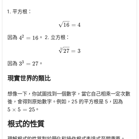
平方根：
\sqrt{16}=4
16
=
4
2
因為
。 2. 立方根：
4^2=16
4
=
16
3
\sqrt[3]{27}=3
27
=
3
3
因為
。
3^3=27
3
=
27
現實世界的類比
想像一下，你試圖找到一個數字，當它自己相乘一定次數
後，會得到原始數字。例如，25 的平方根是 5，因為
。
5 \times 5=25
5
×
5
=
25
根式的性質
理解根式的性質對於簡化和操作根式表達式至關重要。