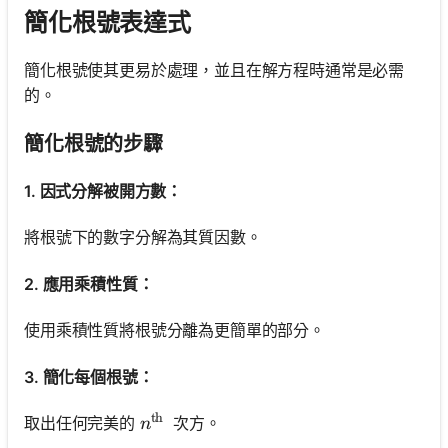
簡化根號表達式
簡化根號使其更易於處理，並且在解方程時通常是必需
的。
簡化根號的步驟
1. 因式分解被開方數：
將根號下的數字分解為其質因數。
2. 應用乘積性質：
使用乘積性質將根號分離為更簡單的部分。
3. 簡化每個根號：
th
n^{\text {th }}
取出任何完美的
次方。
n