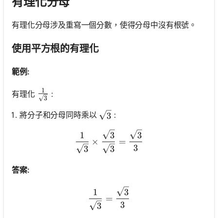
有理化分母
有理化分母涉及重寫一個分數，使得分母中沒有根號。
使用平方根的有理化
範例:
1
\frac{1}{\sqrt{3}}
有理化
:
3
\sqrt{3}
將分子和分母同時乘以
:
3
\frac{1}{\sqrt{3}} \times
1
3
3
×
=
3
3
3
答案:
\frac{1}{\sqrt{3}}=\frac
1
3
=
3
3