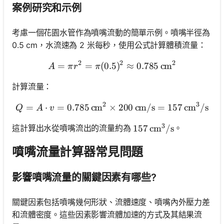
案例研究和示例
考慮一個花園水管作為噴嘴流動的簡單示例。噴嘴半徑為
0.5 cm，水流速為 2 米每秒，使用公式計算體積流量：
2
2
2
=
=
(
0.5
A = \pi r^2 = \pi (0.5)^2 
)
≈
0.785
cm
A
π
r
π
計算流量：
2
3
=
⋅
=
0.785
cm
×
Q = A \cdot v = 0.785 \, \
200
cm/s
=
157
cm
/
s
Q
A
v
3
這計算出水從噴嘴流出的流量約為
。
157 \, \text{cm}^3/\
157
cm
/
s
噴嘴流量計算器常見問題
影響噴嘴流量的關鍵因素有哪些?
關鍵因素包括噴嘴幾何形狀、流體速度、噴嘴內外壓力差
和流體密度。這些因素影響流體加速的方式及其結果流