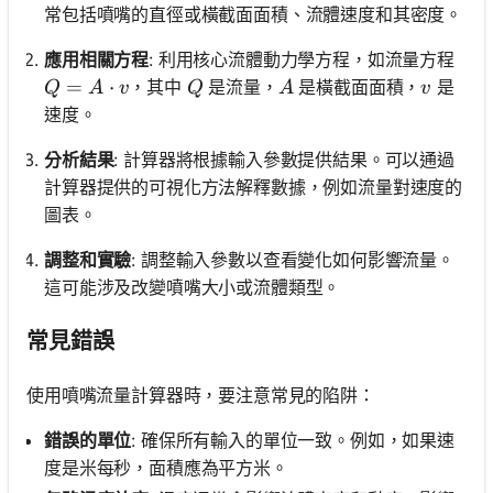
常包括噴嘴的直徑或橫截面面積、流體速度和其密度。
應用相關方程
: 利用核心流體動力學方程，如流量方程
Q = A \cdot v
=
⋅
Q
A
v
，其中
是流量，
是橫截面面積，
是
Q
A
v
Q
A
v
速度。
分析結果
: 計算器將根據輸入參數提供結果。可以通過
計算器提供的可視化方法解釋數據，例如流量對速度的
圖表。
調整和實驗
: 調整輸入參數以查看變化如何影響流量。
這可能涉及改變噴嘴大小或流體類型。
常見錯誤
使用噴嘴流量計算器時，要注意常見的陷阱：
錯誤的單位
: 確保所有輸入的單位一致。例如，如果速
度是米每秒，面積應為平方米。