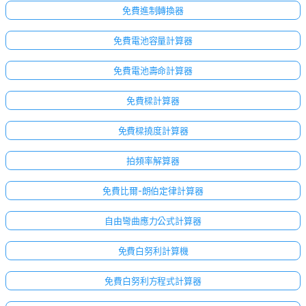
免費進制轉換器
免費電池容量計算器
免費電池壽命計算器
免費樑計算器
免費樑撓度計算器
拍頻率解算器
免費比爾-朗伯定律計算器
自由彎曲應力公式計算器
免費白努利計算機
免費白努利方程式計算器