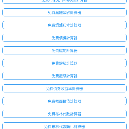
免費黑體輻射計算器
免費鍋爐尺寸計算器
免費債券計算器
免費鍵能計算器
免費鍵級計算器
免費鍵級計算器
免費債券收益率計算器
免費帳面價值計算器
免費布林代數計算器
尚
免費布林代數簡化計算器