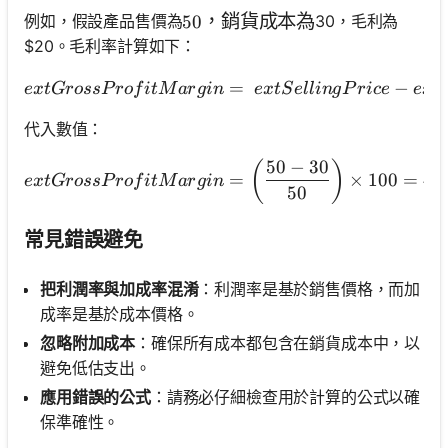
例如，假設產品售價為
30，毛利為
50，銷貨成本為
50
，銷貨成本為
$20。毛利率計算如下：
=
ext{Gross P
−
e
x
t
G
ross
P
ro
f
i
tM
a
r
g
in
e
x
t
S
e
ll
in
g
P
r
i
ce
e
x
t
代入數值：
50
−
30
ext{Gross Profit Margin}
(
)
=
×
100
=
40
e
x
t
G
ross
P
ro
f
i
tM
a
r
g
in
50
常見錯誤避免
把利潤率與加成率混淆
：利潤率是基於銷售價格，而加
成率是基於成本價格。
忽略附加成本
：確保所有成本都包含在銷貨成本中，以
避免低估支出。
應用錯誤的公式
：請務必仔細檢查用於計算的公式以確
保準確性。