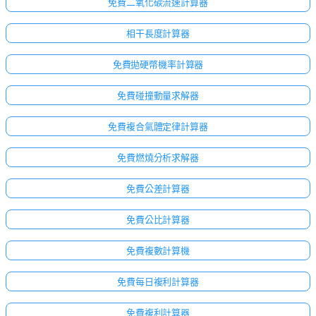
免費二氧化碳流速計算器
相干長度計算器
免費拋硬幣機率計算器
免費碰撞動量求解器
免費複合氣體定律計算器
免費燃燒分析求解器
免費公差計算器
免費公比計算器
免費複數計算機
免費每日複利計算器
免費複利計算器