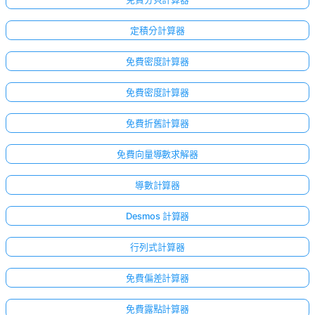
定積分計算器
免費密度計算器
免費密度計算器
免費折舊計算器
免費向量導數求解器
導數計算器
Desmos 計算器
行列式計算器
免費偏差計算器
免費露點計算器