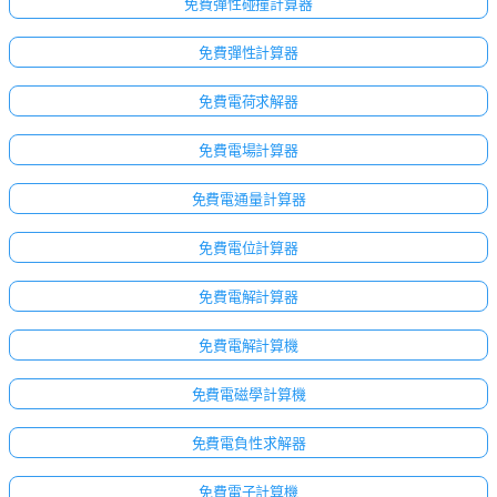
免費彈性碰撞計算器
免費彈性計算器
免費電荷求解器
免費電場計算器
免費電通量計算器
免費電位計算器
免費電解計算器
免費電解計算機
點擊
免費電磁學計算機
登
入！
免費電負性求解器
：
免費電子計算機