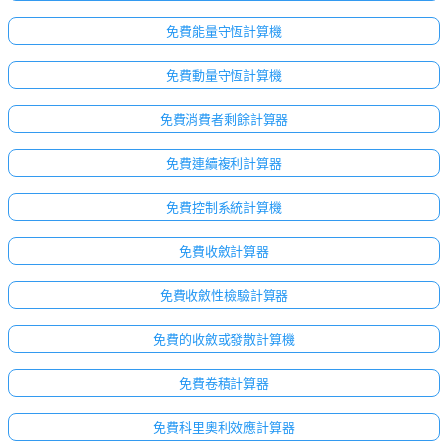
免費能量守恆計算機
免費動量守恆計算機
免費消費者剩餘計算器
免費連續複利計算器
免費控制系統計算機
免費收斂計算器
免費收斂性檢驗計算器
免費的收斂或發散計算機
免費卷積計算器
免費科里奧利效應計算器