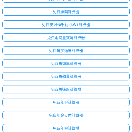
免費攤銷計算器
免費安培轉千瓦 (kW) 計算器
免費兩向量夾角計算器
免費角加速度計算器
免費角頻率計算器
免費角動量計算器
免費角速度計算機
免費年金計算器
免費年金支付計算器
免費年金計算機