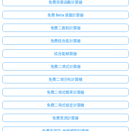
免費貝索函數計算器
免費 Beta 衰變計算器
免費二進制計算器
免費結合能計算器
結合能解算器
免費二項式計算器
免費二項分布計算機
免費二項式概率計算器
免費二項式檢定計算機
免費黑洞計算器
免費布萊克-休斯模型計算器