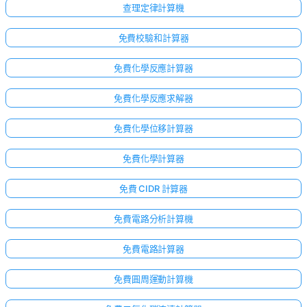
查理定律計算機
免費校驗和計算器
免費化學反應計算器
免費化學反應求解器
免費化學位移計算器
免費化學計算器
免費 CIDR 計算器
免費電路分析計算機
免費電路計算器
免費圓周運動計算機