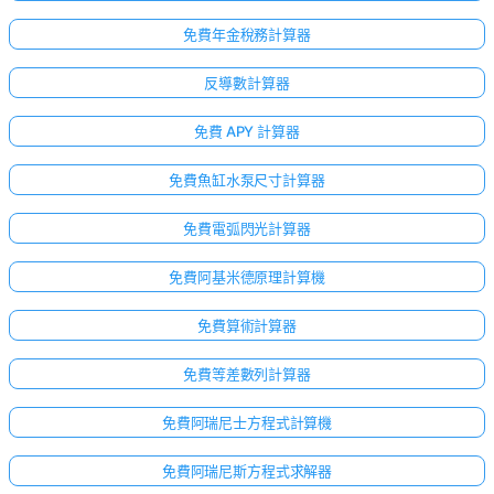
免費年金稅務計算器
反導數計算器
免費 APY 計算器
免費魚缸水泵尺寸計算器
免費電弧閃光計算器
免費阿基米德原理計算機
免費算術計算器
免費等差數列計算器
免費阿瑞尼士方程式計算機
免費阿瑞尼斯方程式求解器