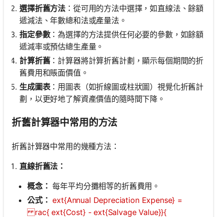
選擇折舊方法
：從可用的方法中選擇，如直線法、餘額
遞減法、年數總和法或產量法。
指定參數
：為選擇的方法提供任何必要的參數，如餘額
遞減率或預估總生產量。
計算折舊
：計算器將計算折舊計劃，顯示每個期間的折
舊費用和賬面價值。
生成圖表
：用圖表（如折線圖或柱狀圖）視覺化折舊計
劃，以更好地了解資產價值的隨時間下降。
折舊計算器中常用的方法
折舊計算器中常用的幾種方法：
直線折舊法：
概念：
每年平均分攤相等的折舊費用。
公式：
ext{Annual Depreciation Expense} =
rac{ ext{Cost} - ext{Salvage Value}}{