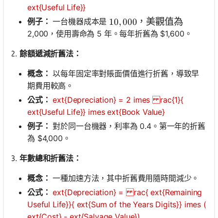
ext{Useful Life}}
例子：
一台機器成本是
10,000，美觀值為
10
,
000
，美觀值為
2,000，使用壽命為 5 年。每年折舊為 $1,600。
餘額遞減折舊法：
概念：
以每年固定率對賬面價值進行折舊，導致早
期費用較高。
公式：
ext{Depreciation} = 2 imes rac{1}{
ext{Useful Life}} imes ext{Book Value}
例子：
對於同一台機器，利率為 0.4。第一年的折舊
為 $4,000。
年數總和折舊法：
概念：
一種加速方法，其中折舊費用隨時間減少。
公式：
ext{Depreciation} = rac{ ext{Remaining
Useful Life}}{ ext{Sum of the Years Digits}} imes (
ext{Cost} - ext{Salvage Value})