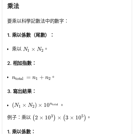
乘法
要乘以科學記數法中的數字：
1. 乘以係數（尾數）：
N_1 \times N_2
×
乘以
。
N
N
1
2
2. 相加指數：
n_{\text {total }}=n_1+n_2
=
+
。
n
n
n
total
1
2
3. 寫出結果：
n
\left(N_1 \times N_2\right) \times 10^{n_{\text 
(
×
)
×
1
0
。
N
N
total
1
2
3
5
\left(2 \times 10^3\right) \times\left(3 \
2
×
1
0
×
3
×
1
0
例子：乘以
。
(
)
(
)
1. 乘以係數：