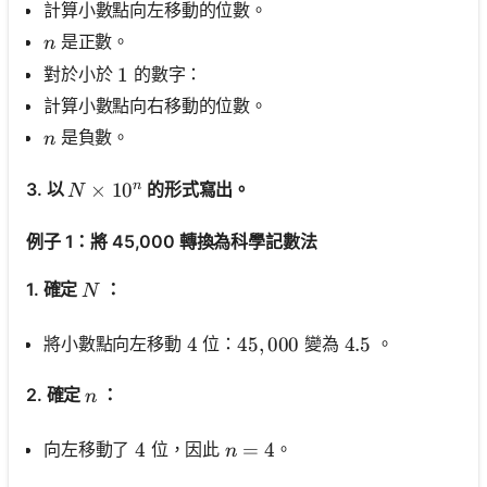
計算小數點向左移動的位數。
n
是正數。
n
對於小於
的數字：
1
1
計算小數點向右移動的位數。
n
是負數。
n
n
N \times 10^n
×
1
0
3. 以
的形式寫出。
N
例子 1：將 45,000 轉換為科學記數法
N
1. 確定
：
N
將小數點向左移動
位：
變為
。
4
4
45,000
45
,
000
4.5
4.5
n
2. 確定
：
n
n=4
=
4
向左移動了
位，因此
。
4
4
n