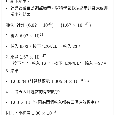
顯示結果：
計算器會自動調整顯示，以科學記數法顯示非常大或非
常小的結果。
23
−
27
\left(6.02 \times 10^{23}\right) \times\le
6.02
×
1
0
×
1.67
×
1
0
範例: 計算
(
)
(
)
23
輸入
:
6.02 \times 10^{23}
6.02
×
1
0
輸入
，按下 "EXP/EE"，輸入
。
6.02
6.02
23
23
−
27
乘以
:
1.67 \times 10^{-27}
1.67
×
1
0
按下 "×"，輸入
，按下 "EXP/EE"，輸入
。
\cdot
⋅
1.67
1.67
-27
−
27
結果:
−
3
(計算器顯示
)。
1.00534
1.00534
1.00534 \times 10^{-3}
1.00534
×
1
0
四捨五入到適當的有效數字:
−
3
(因為兩個輸入都有三個有效數字)。
1.00 \times 10^{-3}
1.00
×
1
0
−
3
因此，乘積是
。
1.00 \times 10^{-3}
1.00
×
1
0