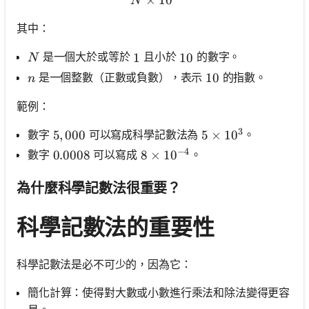
×
N \times 10^n
1
0
N
其中：
N
是一個大於或等於
且小於
的數字。
1
1
10
10
N
n
是一個整數（正數或負數），表示
的指數。
10
10
n
範例：
3
數字
可以寫成科學記數法為
。
5,000
5
,
000
5 \times 10^3
5
×
1
0
−
4
數字
可以寫成
。
0.0008
0.0008
8 \times 10^{-4}
8
×
1
0
為什麼科學記數法很重要？
科學記數法的重要性
科學記數法是必不可少的，因為它：
簡化計算：使得對大數或小數進行乘法和除法變得更容