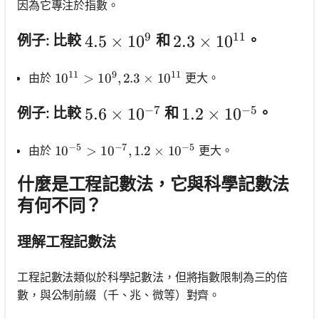
因為它專注於指數。
9
11
4.5 \times 10^9
4.5
×
1
0
2.3 \times 10^{11}
2.3
×
1
0
例子: 比較
和
。
11
9
11
由於
更大。
10^{11}>10^9, 2.3 \times 10^{11}
1
0
>
1
0
,
2.3
×
1
0
−
7
−
5
5.6 \times 10^{-7}
5.6
×
1
0
1.2 \times 10^{-5}
1.2
×
1
0
例子: 比較
和
。
−
5
−
7
−
5
由於
更大。
10^{-5}>10^{-7}, 1.2 \times 10^{-5}
1
0
>
1
0
,
1.2
×
1
0
什麼是工程記數法，它與科學記數法
有何不同？
理解工程記數法
工程記數法類似於科學記數法，但將指數限制為三的倍
數，與公制前綴（千、兆、微等）對齊。