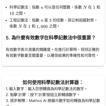
n
N
科學記數法：指數
可以是任何整數，係數
在
和
1
1
n
N
之間。
10
10
n
工程記數法：指數
是
的倍數，與公制前綴對齊，
3
3
n
N
係數
在
和
之間。
1
1
1,000
1
,
000
N
5. 為什麼有效數字在科學記數法中很重要？
有效數字表示測量的精確度。在進行計算時，保持正確的
有效數字數量至關重要，以確保結果的準確性和可靠性。
如何使用科學記數法計算器：
1. 輸入數字：輸入您想轉換為科學記數法的數字。
2. 點擊‘計算’：按下‘計算’按鈕立即轉換數字。
3. 逐步解釋：Mathos AI 將顯示數字如何轉換為科學記數