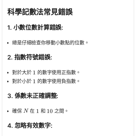
科學記數法常見錯誤
1. 小數位數計算錯誤:
總是仔細檢查你移動小數點的位數。
2. 指數符號錯誤:
對於大於
的數字使用正指數。
1
1
對於小於
的數字使用負指數。
1
1
3. 係數未正確調整:
N
確保
在
和
之間。
1
1
10
10
N
4. 忽略有效數字: