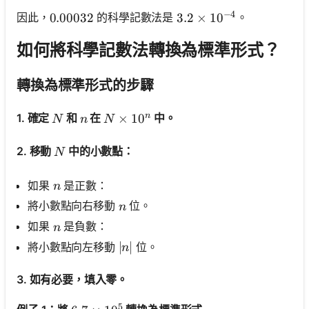
−
4
因此，
的科學記數法是
。
0.00032
0.00032
3.2 \times 10^{-4}
3.2
×
1
0
如何將科學記數法轉換為標準形式？
轉換為標準形式的步驟
n
N
n
N \times 10^n
×
1
0
1. 確定
和
在
中。
N
n
N
N
2. 移動
中的小數點：
N
n
如果
是正數：
n
n
將小數點向右移動
位。
n
n
如果
是負數：
n
|n|
∣
∣
將小數點向左移動
位。
n
3. 如有必要，填入零。
5