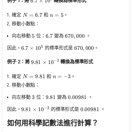
例子 1：將
轉換為標準形式
6.7 \times 10^5
6.7
×
1
0
N=6.7
=
6.7
n=5
=
5
確定
和
。
N
n
移動小數點：
向右移動
位：
變為
。
5
5
6.7
6.7
670,000
670
,
000
5
因此，
的標準形式是
。
6.7 \times 10^5
6.7
×
1
0
670,000
670
,
000
−
3
例子 2：將
轉換為標準形式
9.81 \times 10^{-3}
9.81
×
1
0
N=9.81
=
9.81
n=-3
=
−
3
確定
和
。
N
n
移動小數點：
向左移動
位：
變為
。
3
3
9.81
9.81
0.00981
0.00981
−
3
因此，
的標準形式是
。
9.81 \times 10^{-3}
9.81
×
1
0
0.00981
0.00981
如何用科學記數法進行計算？