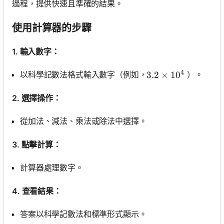
過程，提供快速且準確的結果。
使用計算器的步驟
1. 輸入數字：
4
以科學記數法格式輸入數字（例如，
）。
3.2 \times 10^4
3.2
×
1
0
2. 選擇操作：
從加法、減法、乘法或除法中選擇。
3. 點擊計算：
計算器處理數字。
4. 查看結果：
答案以科學記數法和標準形式顯示。