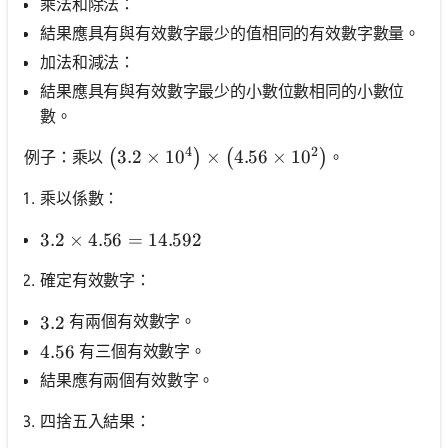
乘法和除法：
結果應具有與有效數字最少的值相同的有效數字數量。
加法和減法：
結果應具有與有效數字最少的小數位數相同的小數位
數。
4
2
\left(3.2 \times 10^4\right) \times\left(4
3.2
×
1
0
×
4.56
×
1
0
例子：乘以
。
(
)
(
)
乘以係數：
3.2 \times 4.56=14.592
3.2
×
4.56
=
14.592
確定有效數字：
有兩個有效數字。
3.2
3.2
有三個有效數字。
4.56
4.56
結果應有兩個有效數字。
四捨五入結果：