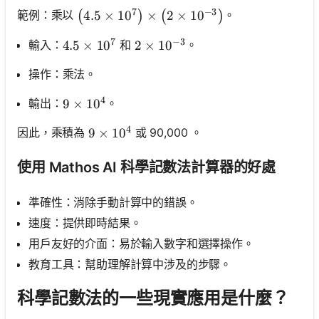
7
−
3
\left(4.5 \times 10^7\right) \times\left(2
4.5
×
1
0
×
2
×
1
0
範例：乘以
。
(
)
(
)
7
−
3
輸入：
和
。
4.5 \times 10^7
4.5
×
1
0
2 \times 10^{-3}
2
×
1
0
操作：乘法。
4
輸出：
。
9 \times 10^4
9
×
1
0
4
因此，乘積為
或 90,000 。
9 \times 10^4
9
×
1
0
使用 Mathos AI 科學記數法計算器的好處
準確性：消除手動計算中的錯誤。
速度：提供即時結果。
用戶友好的介面：易於輸入數字和選擇操作。
教育工具：幫助理解計算中涉及的步驟。
科學記數法的一些現實應用是什麼？
尚