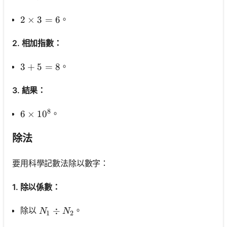
。
2 \times 3=6
2
×
3
=
6
2. 相加指數：
。
3+5=8
3
+
5
=
8
3. 結果：
8
。
6 \times 10^8
6
×
1
0
除法
要用科學記數法除以數字：
1. 除以係數：
N_1 \div N_2
÷
除以
。
N
N
1
2