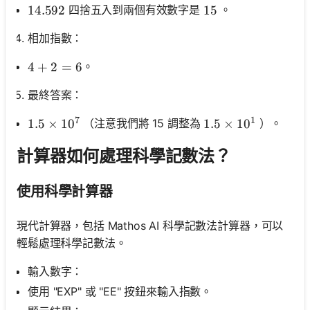
四捨五入到兩個有效數字是
。
14.592
14.592
15
15
相加指數：
。
4+2=6
4
+
2
=
6
最終答案：
7
1
（注意我們將 15 調整為
）。
1.5 \times 10^7
1.5
×
1
0
1.5 \times 10^1
1.5
×
1
0
計算器如何處理科學記數法？
使用科學計算器
現代計算器，包括 Mathos AI 科學記數法計算器，可以
輕鬆處理科學記數法。
輸入數字：
使用 "EXP" 或 "EE" 按鈕來輸入指數。