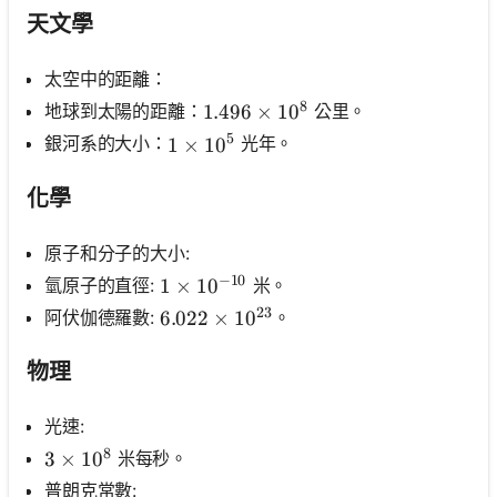
無
天文學
問
題
太空中的距離：
提
8
地球到太陽的距離：
公里。
1.496 \times 10^8
1.496
×
1
0
出
5
銀河系的大小：
光年。
1 \times 10^5
1
×
1
0
您
的
第
化學
一
個
原子和分子的大小:
問
−
10
氫原子的直徑:
米。
1 \times 10^{-10}
1
×
1
0
題
23
阿伏伽德羅數:
。
6.022 \times 10^{23}
6.022
×
1
0
物理
光速:
8
米每秒。
3 \times 10^8
3
×
1
0
普朗克常數: