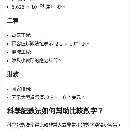
−
34
焦耳-秒。
6.626 \times 10^{-34}
6.626
×
1
0
工程
電氣工程:
−
6
電容值以微法拉表示:
。
2.2 \times 10^{-6} \mathrm{~
2.2
×
1
0
F
機械工程:
涉及小變形的應力計算。
財務
國家債務:
13
表示大型貨幣值:
美元。
2.8 \times 10^{13}
2.8
×
1
0
科學記數法如何幫助比較數字？
科學記數法使得比較非常大或非常小的數字變得更容易，