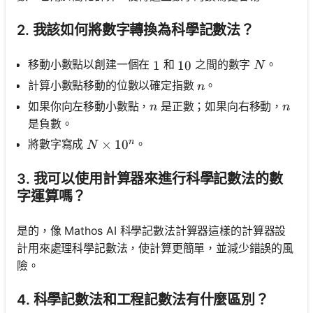
2. 我該如何將數字轉換為科學記數法？
N
移動小數點以創建一個在
和
之間的數字
。
1
1
10
10
N
n
計算小數點移動的位數以確定指數
。
n
n
n
如果你向左移動小數點，
是正數；如果向右移動，
n
n
是負數。
n
N \times 10^n
×
1
0
將數字寫成
。
N
3. 我可以使用計算器來進行科學記數法的數
字運算嗎？
是的，像 Mathos AI 科學記數法計算器這樣的計算器設
計用來處理科學記數法，使計算更簡單，並減少錯誤的風
險。
4. 科學記數法和工程記數法有什麼區別？