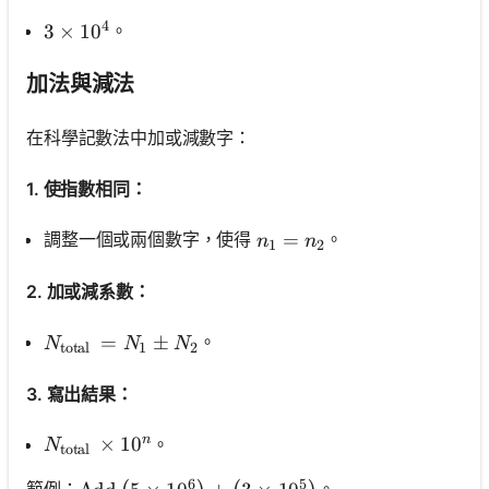
4
。
3 \times 10^4
3
×
1
0
加法與減法
在科學記數法中加或減數字：
1. 使指數相同：
n_1=n_2
=
調整一個或兩個數字，使得
。
n
n
1
2
2. 加或減系數：
N_{\text {total }}=N_1 \pm N_2
=
±
。
N
N
N
total
1
2
3. 寫出結果：
n
N_{\text {total }} \times 10^n
×
1
0
。
N
total
6
5