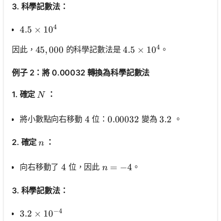
3. 科學記數法：
4
4.5 \times 10^4
4.5
×
1
0
4
因此，
的科學記數法是
。
45,000
45
,
000
4.5 \times 10^4
4.5
×
1
0
例子 2：將 0.00032 轉換為科學記數法
N
1. 確定
：
N
將小數點向右移動
位：
變為
。
4
4
0.00032
0.00032
3.2
3.2
n
2. 確定
：
n
n=-4
=
−
4
向右移動了
位，因此
。
4
4
n
3. 科學記數法：
−
4
3.2 \times 10^{-4}
3.2
×
1
0