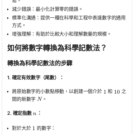
易。
減少錯誤：最小化計算零的錯誤。
標準化溝通：提供一種在科學和工程中表達數字的通用
方式。
增強理解：有助於比較大小和理解數量的規模。
如何將數字轉換為科學記數法？
轉換為科學記數法的步驟
1. 確定有效數字（尾數）：
將原始數字的小數點移動，以創建一個介於
和
之
1
1
10
10
N
間的新數字
。
N
n
2. 確定指數
：
n
對於大於
的數字：
1
1