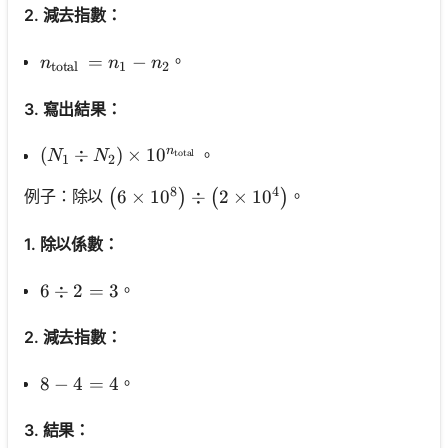
2. 減去指數：
n_{\text {total }}=n_1-n_2
=
−
。
n
n
n
total
1
2
3. 寫出結果：
n
\left(N_1 \div N_2\right) \times 10^{n_{\text {t
(
÷
)
×
1
0
。
N
N
total
1
2
8
4
\left(6 \times 10^8\right) \div\left(2 \ti
6
×
1
0
÷
2
×
1
0
例子：除以
。
(
)
(
)
1. 除以係數：
。
6 \div 2=3
6
÷
2
=
3
2. 減去指數：
。
8-4=4
8
−
4
=
4
3. 結果：