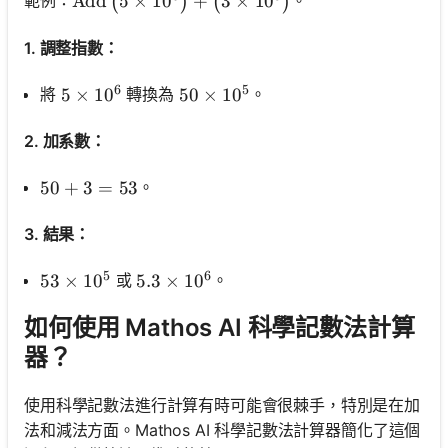
\operatorname{Add}\left(5 \times 10^6\right
Add
5
×
1
0
+
3
×
1
0
範例：
。
(
)
(
)
1. 調整指數：
6
5
將
轉換為
。
5 \times 10^6
5
×
1
0
50 \times 10^5
50
×
1
0
2. 加系數：
。
50+3=53
50
+
3
=
53
3. 結果：
5
6
或
。
53 \times 10^5
53
×
1
0
5.3 \times 10^6
5.3
×
1
0
如何使用 Mathos AI 科學記數法計算
器？
使用科學記數法進行計算有時可能會很棘手，特別是在加
法和減法方面。Mathos AI 科學記數法計算器簡化了這個