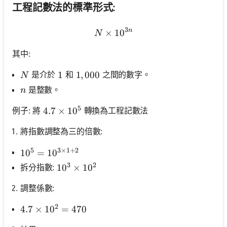
工程記數法的標準形式:
3
n
×
N \times 10^{3 n}
1
0
N
其中:
N
是介於
和
之間的數字。
1
1
1,000
1
,
000
N
n
是整數。
n
5
例子: 將
轉換為工程記數法
4.7 \times 10^5
4.7
×
1
0
將指數調整為三的倍數:
5
3
×
1
+
2
10^5=10^{3 \times 1+2}
1
0
=
1
0
3
2
拆分指數:
10^3 \times 10^2
1
0
×
1
0
調整係數:
2
4.7 \times 10^2=470
4.7
×
1
0
=
470