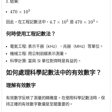
結果:
3
470 \times 10^3
470
×
1
0
5
3
因此，在工程記數法中，
是
。
4.7 \times 10^5
4.7
×
1
0
470 \times 10^3
470
×
1
0
何時使用工程記數法？
電氣工程: 表示千赫（kHz）、兆赫（MHz）等單位。
機械工程: 用公制前綴表示測量。
科學計算: 當與 SI 單位對齊時是有益的。
如何處理科學記數法中的有效數字？
理解有效數字
有效數字反映了測量的精確度。在使用科學記數法時，保
持正確的有效數字數量是至關重要的。