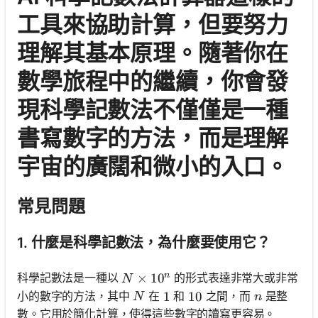
工具來協助計算，但要努力
理解其基本原理。隨著你在
數學旅程中的繼續，你會發
現科學記數法不僅僅是一種
書寫數字的方法，而是理解
宇宙的廣闊和微小的入口。
常見問題
1. 什麼是科學記數法，為什麼要使用它？
n
N \times 10^n
×
1
0
科學記數法是一種以
的形式表達非常大或非常
N
N
n
小的數字的方法，其中
在
和
之間，而
是整
1
1
10
10
N
n
數。它用於簡化計算，使得這些數字的讀寫更容易。