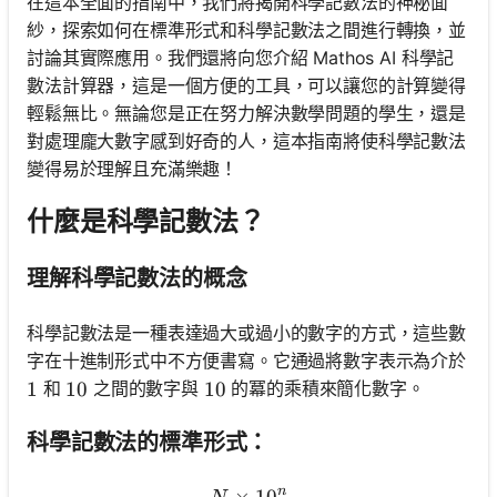
在這本全面的指南中，我們將揭開科學記數法的神秘面
紗，探索如何在標準形式和科學記數法之間進行轉換，並
討論其實際應用。我們還將向您介紹 Mathos AI 科學記
數法計算器，這是一個方便的工具，可以讓您的計算變得
輕鬆無比。無論您是正在努力解決數學問題的學生，還是
對處理龐大數字感到好奇的人，這本指南將使科學記數法
變得易於理解且充滿樂趣！
什麼是科學記數法？
理解科學記數法的概念
科學記數法是一種表達過大或過小的數字的方式，這些數
字在十進制形式中不方便書寫。它通過將數字表示為介於
和
之間的數字與
的冪的乘積來簡化數字。
1
1
10
10
10
10
科學記數法的標準形式：
n